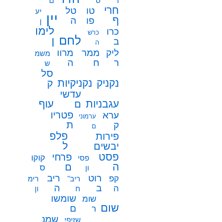
ר
ס
ם
חרי
טו
טל
יע
יין
ף
פו
ה
ן
לימו
כרו
כרש
לחם
ן
ב
ה
ממר
ליק
מרוו
משמ
ח
ר
ה
ש
סל
נקניק
נקניקיות
ק
עדשי
עגבניות
עוף
ם
פטריו
ערא
ערמוני
ת
ק
ם
פלפ
פירות
ל
יבשים
פסט
פרחי
קוקו
פסי
ה
ם
ס
ון
רוט
ריב
קפ
ריב"
רימ
ב
ה
ה
ח
ון
שומשו
שומ
שום
ם
ר
שמנ
שזיפי