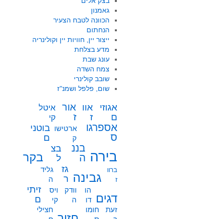
בצק אלים
גאמנון
הכוונה לטבח הצעיר
הנחתום
ייצור יין, חוויות יין וקולינריה
מדע בצלחת
עונג שבת
צמח השדה
שובב קולינרי
שום, פלפל ושמנ"ז
אור
אוו
אגוזי
איטל
ז
ז
ם
קי
אספרגו
בוטני
ארטישו
ס
ם
ק
בננ
בצ
בירה
בקר
ה
ל
גז
גליד
ברוו
גבינה
ר
ה
ז
זיתי
הו
וודק
ויס
דגים
ם
דו
ה
קי
זעת
חומו
חצילי
חזיר