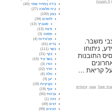
|
3 תגובות
בירה במחיר שפוי
(40)
בית מלאכה
(27)
בצק
(100)
לחמים
(39)
סנגביץ'
(13)
פיצה
(13)
פסטה
(3)
פצ'טידות
(4)
בי משבר.
בריא
(41)
ע, ניתוחו
בשר
(111)
בקר
(31)
יס התובנות
בשר ציד
(10)
חרונים
הודו
(3)
ל קריאת …
חזיר
(22)
טלה
(6)
יען
(3)
נקניקיות
(18)
בתי אוכל
,
עוגה
,
קינוחים
עוף
(19)
גבינות
(50)
גינה
(1)
דגים
(49)
הגיגים
(99)