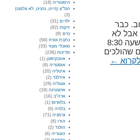
היסטוריה
(18)
הנל"צ (היינו, נהנינו, לא צלמנו)
(3)
ילדים
(31)
ב. כבר
ירקות
(82)
 אבל לא
כרם
(8)
כתבת אורח
(56)
ספרתי על העיטושים שלו. מתישהו בסביבות השעה 8:30
מאכלי מצור
(33)
ם שהולכים
מדינות
(236)
אוזבקיסטן
(1)
לקרוא
←
אוסטריה
(8)
איטליה
(20)
אירלנד
(2)
אנגליה
(29)
ארגנטינה
(18)
ארה"ב
(16)
בלארוס
(1)
בלגיה
(6)
גרמניה
(71)
הודו
(8)
הולנד
(2)
הונגריה
(6)
וייטנאם
(2)