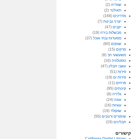
שוודיה
(2)
תאילנד
(2)
מדריכים
(166)
יצרני גבינות
(7)
יקבים
(47)
מבשלות בירה
(19)
מסעדות ובתי אוכל
(37)
שווקים
(60)
מרקים
(15)
משעשעי חך
(8)
נוסטלגיה
(16)
עשבי תבלין
(47)
פירות
(51)
פירות ים
(19)
פרחים
(11)
קינוחים
(95)
גלידה
(8)
עוגה
(24)
עוגיות
(16)
שוקולד
(19)
שימורים ורטבים
(50)
תבלינים
(19)
קישורים
California Digital Library