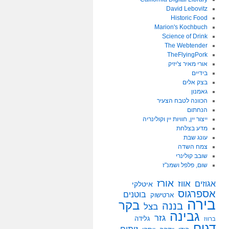
David Lebovitz
Historic Food
Marion's Kochbuch
Science of Drink
The Webtender
TheFlyingPork
אורי מאיר צ'יזיק
בידיים
בצק אלים
גאמנון
הכוונה לטבח הצעיר
הנחתום
ייצור יין, חוויות יין וקולינריה
מדע בצלחת
עונג שבת
צמח השדה
שובב קולינרי
שום, פלפל ושמנ"ז
אורז
אווז
אגוזים
איטלקי
אספרגוס
בוטנים
ארטישוק
בירה
בקר
בננה
בצל
גבינה
גזר
גלידה
ברווז
דגים