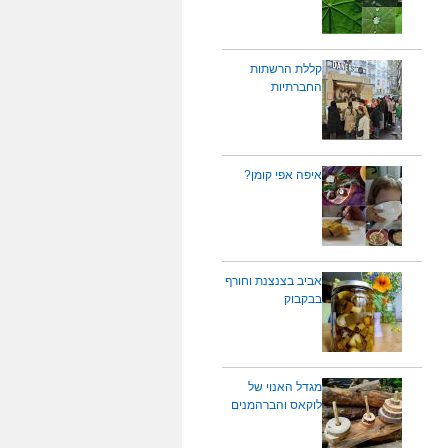
קללת הרשתות
החברתיות
איפה אפי קומן?
אביב בצנצנת וחורף
בבקבוק
מגדל האנוי של
לוקאס והברהמנים