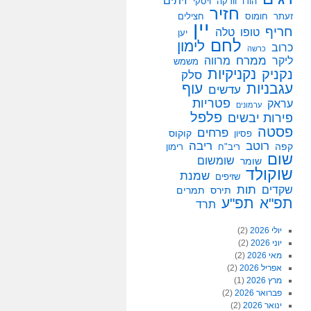
זיתים
הודו
וודקה
ויסקי
חזיר
זעתר
חומוס
חצילים
יין
חריף
טופו
טלה
יען
לחם
לימון
כרוב
כרשה
ממרח
ליקר
מרווה
משמש
נקניקיות
נקניק
סלק
עגבניות
עוף
עדשים
פטריות
עראק
ערמונים
פלפל
פירות יבשים
פסטה
פרחים
קוקוס
פסיון
רוטב
ריבה
קפה
ריב"ח
רימון
שום
שומשום
שומר
שוקולד
שמנת
שזיפים
תות
שקדים
תירס
תמרים
תפ"א
תפ"ע
תרד
יולי 2026
(2)
יוני 2026
(2)
מאי 2026
(2)
אפריל 2026
(2)
מרץ 2026
(1)
פברואר 2026
(2)
ינואר 2026
(2)