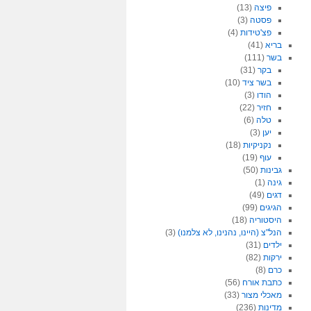
פיצה
(13)
פסטה
(3)
פצ'טידות
(4)
בריא
(41)
בשר
(111)
בקר
(31)
בשר ציד
(10)
הודו
(3)
חזיר
(22)
טלה
(6)
יען
(3)
נקניקיות
(18)
עוף
(19)
גבינות
(50)
גינה
(1)
דגים
(49)
הגיגים
(99)
היסטוריה
(18)
הנל"צ (היינו, נהנינו, לא צלמנו)
(3)
ילדים
(31)
ירקות
(82)
כרם
(8)
כתבת אורח
(56)
מאכלי מצור
(33)
מדינות
(236)