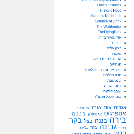
David Lebovitz
Historic Food
Marion's Kochbuch
Science of Drink
The Webtender
TheFlyingPork
אורי מאיר צ'יזיק
בידיים
בצק אלים
גאמנון
הכוונה לטבח הצעיר
הנחתום
ייצור יין, חוויות יין וקולינריה
מדע בצלחת
עונג שבת
צמח השדה
שובב קולינרי
שום, פלפל ושמנ"ז
אורז
אווז
אגוזים
איטלקי
אספרגוס
בוטנים
ארטישוק
בירה
בקר
בננה
בצל
גבינה
גזר
גלידה
ברווז
דגים