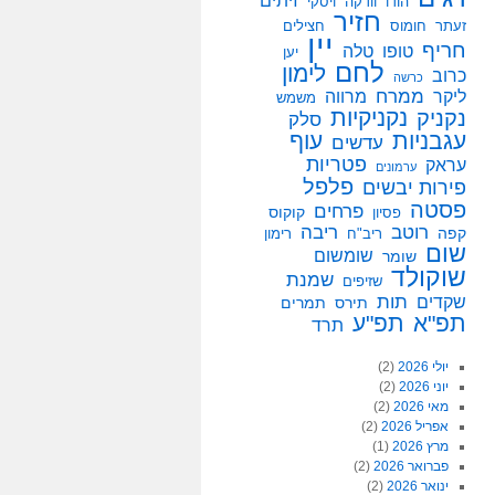
זיתים
הודו
וודקה
ויסקי
חזיר
זעתר
חומוס
חצילים
יין
חריף
טופו
טלה
יען
לחם
לימון
כרוב
כרשה
ממרח
ליקר
מרווה
משמש
נקניקיות
נקניק
סלק
עגבניות
עוף
עדשים
פטריות
עראק
ערמונים
פלפל
פירות יבשים
פסטה
פרחים
קוקוס
פסיון
רוטב
ריבה
קפה
ריב"ח
רימון
שום
שומשום
שומר
שוקולד
שמנת
שזיפים
תות
שקדים
תירס
תמרים
תפ"א
תפ"ע
תרד
יולי 2026
(2)
יוני 2026
(2)
מאי 2026
(2)
אפריל 2026
(2)
מרץ 2026
(1)
פברואר 2026
(2)
ינואר 2026
(2)