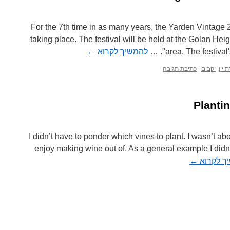
For the 7th time in as many years, the Yarden Vintage 
taking place. The festival will be held at the Golan Heig
area. The festival'
להמשיך לקרוא
←
 יין
,
יקבים
|
כתיבת תגובה
Planti
I didn’t have to ponder which vines to plant. I wasn’t abo
enjoy making wine out of. As a general example I didn
ך לקרוא
←