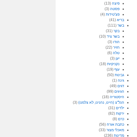
פיצה
(13)
פסטה
(3)
פצ'טידות
(4)
בריא
(41)
בשר
(111)
בקר
(31)
בשר ציד
(10)
הודו
(3)
חזיר
(22)
טלה
(6)
יען
(3)
נקניקיות
(18)
עוף
(19)
גבינות
(50)
גינה
(1)
דגים
(49)
הגיגים
(99)
היסטוריה
(18)
הנל"צ (היינו, נהנינו, לא צלמנו)
(3)
ילדים
(31)
ירקות
(82)
כרם
(8)
כתבת אורח
(56)
מאכלי מצור
(33)
מדינות
(236)