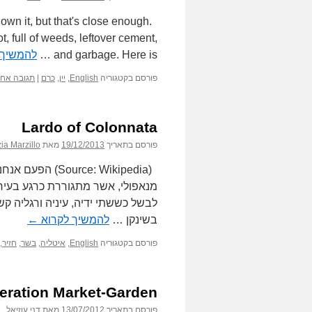
t own it, but that's close enough.
t, full of weeds, leftover cement,
and garbage. Here is …
להמשיך 
פורסם בקטגוריה
English
,
יין
,
כרם
|
תגובה אח
Lardo of Colonnata
פורסם בתאריך
19/12/2013
מאת
zia Marzillo
(ce: Wikipedia
מנאפולי, אשר מתגוררת כרגע בעי
לבשל כששתי ידיה, עיניה ורגליה ק
בשינקן …
להמשיך לקרוא
←
פורסם בקטגוריה
English
,
איטליה
,
בשר
,
חזיר
,
eration Market-Garden
פורסם בתאריך
13/07/2012
מאת
דני עוזיאל