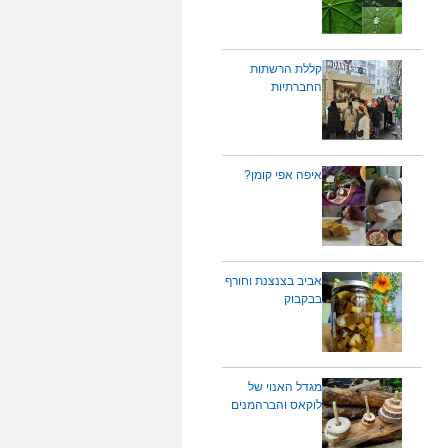
קללת הרשתות
החברתיות
איפה אפי קומן?
אביב בצנצנת וחורף
בבקבוק
מגדל האנוי של
לוקאס והברהמנים