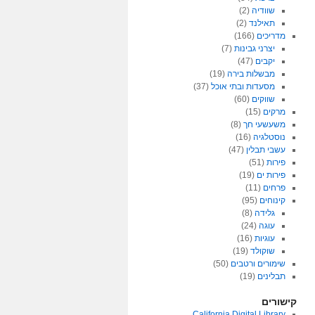
שוודיה
(2)
תאילנד
(2)
מדריכים
(166)
יצרני גבינות
(7)
יקבים
(47)
מבשלות בירה
(19)
מסעדות ובתי אוכל
(37)
שווקים
(60)
מרקים
(15)
משעשעי חך
(8)
נוסטלגיה
(16)
עשבי תבלין
(47)
פירות
(51)
פירות ים
(19)
פרחים
(11)
קינוחים
(95)
גלידה
(8)
עוגה
(24)
עוגיות
(16)
שוקולד
(19)
שימורים ורטבים
(50)
תבלינים
(19)
קישורים
California Digital Library