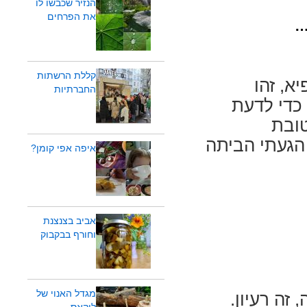
הנזיר שכבשו לו
את הפרחים
…
קללת הרשתות
א, זהו
החברתיות
 כדי לדעת
טובת
ם אחד הגעתי הביתה
איפה אפי קומן?
אביב בצנצנת
וחורף בבקבוק
מגדל האנוי של
זה רעיון.