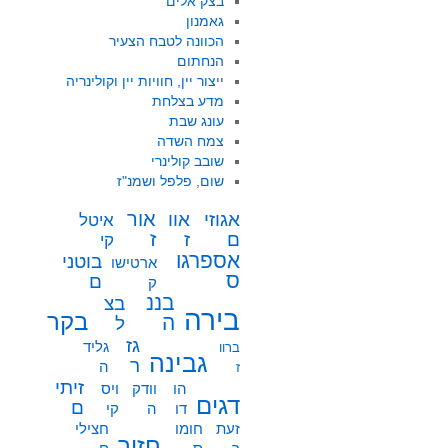
בצק אלים
גאמנון
הכוונה לטבח הצעיר
הנחתום
ייצור יין, חוויות יין וקולינריה
מדע בצלחת
עונג שבת
צמח השדה
שובב קולינרי
שום, פלפל ושמנ"ז
אור
אוו
אגוזי
איטל
ז
ז
ם
קי
אספרגו
בוטני
ארטישו
ס
ם
ק
בננ
בצ
בירה
בקר
ה
ל
גז
גליד
ברוו
גבינה
ר
ה
ז
זיתי
הו
וודק
ויס
דגים
ם
דו
ה
קי
זעת
חומו
חצילי
חזיר