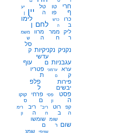
ר
ס
ם
חרי
טו
טל
יע
יין
ף
פו
ה
ן
לימו
כרו
כרש
לחם
ן
ב
ה
ממר
ליק
מרוו
משמ
ח
ר
ה
ש
סל
נקניק
נקניקיות
ק
עדשי
עגבניות
עוף
ם
פטריו
ערא
ערמוני
ת
ק
ם
פלפ
פירות
ל
יבשים
פסט
פרחי
קוקו
פסי
ה
ם
ס
ון
רוט
ריב
קפ
ריב"
רימ
ב
ה
ה
ח
ון
שומשו
שומ
שום
ם
ר
שמנ
שזיפי