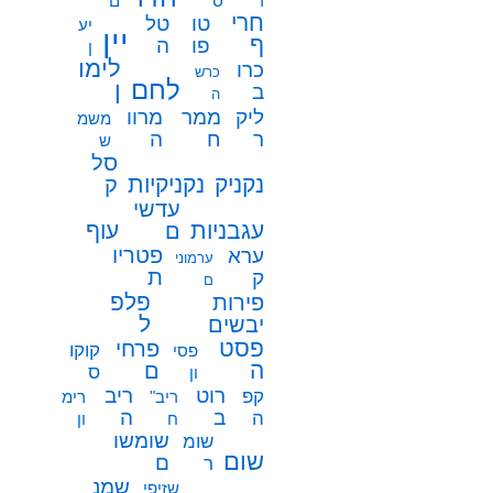
ר
ס
ם
חרי
טו
טל
יע
יין
ף
פו
ה
ן
לימו
כרו
כרש
לחם
ן
ב
ה
ממר
ליק
מרוו
משמ
ח
ר
ה
ש
סל
נקניק
נקניקיות
ק
עדשי
עגבניות
עוף
ם
פטריו
ערא
ערמוני
ת
ק
ם
פלפ
פירות
ל
יבשים
פסט
פרחי
קוקו
פסי
ה
ם
ס
ון
רוט
ריב
קפ
ריב"
רימ
ב
ה
ה
ח
ון
שומשו
שומ
שום
ם
ר
שמנ
שזיפי