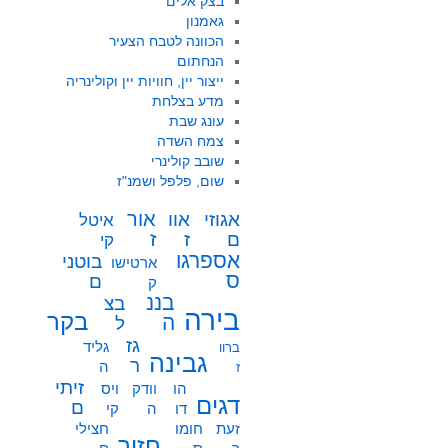
בצק אלים
גאמנון
הכוונה לטבח הצעיר
הנחתום
ייצור יין, חוויות יין וקולינריה
מדע בצלחת
עונג שבת
צמח השדה
שובב קולינרי
שום, פלפל ושמנ"ז
אור
אוו
אגוזי
איטל
ז
ז
ם
קי
אספרגו
בוטני
ארטישו
ס
ם
ק
בננ
בצ
בירה
בקר
ה
ל
גז
גליד
ברוו
גבינה
ר
ה
ז
זיתי
הו
וודק
ויס
דגים
ם
דו
ה
קי
זעת
חומו
חצילי
חזיר