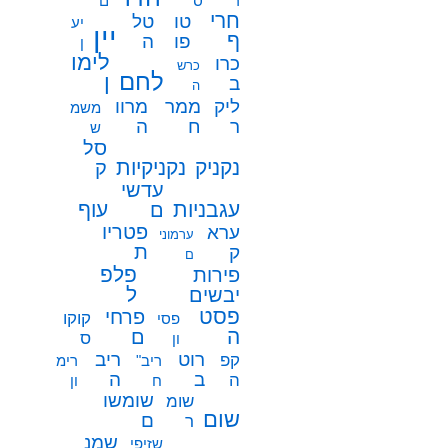
ר
ס
ם
חרי
טו
טל
יע
יין
ף
פו
ה
ן
לימו
כרו
כרש
לחם
ן
ב
ה
ממר
ליק
מרוו
משמ
ח
ר
ה
ש
סל
נקניק
נקניקיות
ק
עדשי
עגבניות
עוף
ם
פטריו
ערא
ערמוני
ת
ק
ם
פלפ
פירות
ל
יבשים
פסט
פרחי
קוקו
פסי
ה
ם
ס
ון
רוט
ריב
קפ
ריב"
רימ
ב
ה
ה
ח
ון
שומשו
שומ
שום
ם
ר
שמנ
שזיפי