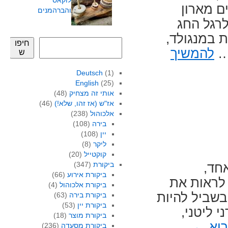
לוקאס
ם מארון
והברהמנים
לרגל החג
ת במנגולד,
חיפו
 …
להמשיך
ש
Deutsch
(1)
English
(25)
אותי זה מצחיק
(48)
אז"ש (אז זהו, שלא!)
(46)
אלכוהול
(238)
בירה
(108)
יין
(108)
ליקר
(8)
קוקטייל
(20)
ביקורת
(347)
אחד,
ביקורת אירוע
(66)
 לראות את
ביקורת אלכוהול
(4)
בשביל להיות
ביקורת בירה
(63)
ביקורת יין
(53)
י ליטני,
ביקורת מוצר
(18)
רוא
←
ביקורת מסעדה
(236)