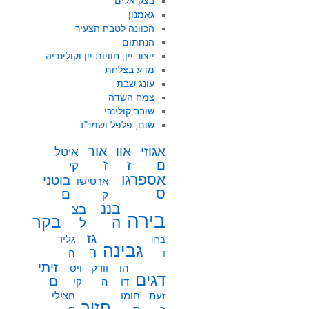
בצק אלים
גאמנון
הכוונה לטבח הצעיר
הנחתום
ייצור יין, חוויות יין וקולינריה
מדע בצלחת
עונג שבת
צמח השדה
שובב קולינרי
שום, פלפל ושמנ"ז
אור
אוו
אגוזי
איטל
ז
ז
ם
קי
אספרגו
בוטני
ארטישו
ס
ם
ק
בננ
בצ
בירה
בקר
ה
ל
גז
גליד
ברוו
גבינה
ר
ה
ז
זיתי
הו
וודק
ויס
דגים
ם
דו
ה
קי
זעת
חומו
חצילי
חזיר