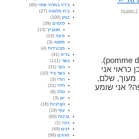
בירה במחיר שפוי
(40)
2 תגובות
בית מלאכה
(27)
בצק
(100)
לחמים
(39)
סנגביץ'
(13)
פיצה
(13)
פסטה
(3)
פצ'טידות
(4)
בריא
(41)
יש לי הרבה מחשבות על תפוחי אדמה (pomme de terre).
בשר
(111)
בקר
(31)
כראוי אני
בשר ציד
(10)
, מעוך, שלם,
הודו
(3)
ה? אני שומע
חזיר
(22)
טלה
(6)
יען
(3)
נקניקיות
(18)
עוף
(19)
גבינות
(50)
גינה
(1)
דגים
(49)
הגיגים
(99)