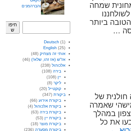
לוקאס
חונית שמחה
והברהמנים
לשולחננו
הטובה ביותר
חיפו
סה …
ש
Deutsch
(1)
English
(25)
אותי זה מצחיק
(48)
אז"ש (אז זהו, שלא!)
(46)
אלכוהול
(238)
בירה
(108)
יין
(108)
ליקר
(8)
קוקטייל
(20)
ביקורת
(347)
חולנית של
ביקורת אירוע
(66)
מישהי שאמרה
ביקורת אלכוהול
(4)
צפון במהלך
ביקורת בירה
(63)
ביקורת יין
(53)
עו את כל
ביקורת מוצר
(18)
רוא
←
ביקורת מסעדה
(236)