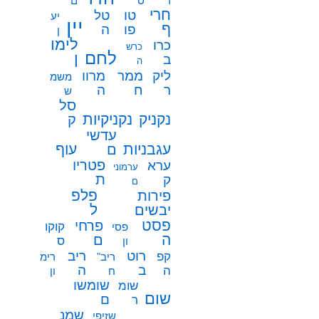
ר
ס
ם
חרי
טו
טל
יע
יין
ף
פו
ה
ן
לימו
כרו
כרש
לחם
ן
ב
ה
ממר
ליק
מרוו
משמ
ח
ר
ה
ש
סל
נקניק
נקניקיות
ק
עדשי
עגבניות
עוף
ם
פטריו
ערא
ערמוני
ת
ק
ם
פלפ
פירות
ל
יבשים
פסט
פרחי
קוקו
פסי
ה
ם
ס
ון
רוט
ריב
קפ
ריב"
רימ
ב
ה
ה
ח
ון
שומשו
שומ
שום
ם
ר
שמנ
שזיפי