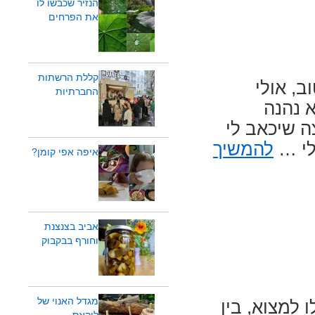
הנזיר שכבשו לו
את הפרחים
קללת הרשתות
ב, אולי
החברתיות
א נהנה
ה שיכאב לי
לי …
להמשיך
איפה אפי קומן?
אביב בצנצנת
וחורף בבקבוק
מגדל האנוי של
 למצוא, בין