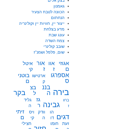
בצק אלים
גאמנון
הכוונה לטבח הצעיר
הנחתום
ייצור יין, חוויות יין וקולינריה
מדע בצלחת
עונג שבת
צמח השדה
שובב קולינרי
שום, פלפל ושמנ"ז
אור
אוו
אגוזי
איטל
ז
ז
ם
קי
אספרגו
בוטני
ארטישו
ס
ם
ק
בננ
בצ
בירה
בקר
ה
ל
גז
גליד
ברוו
גבינה
ר
ה
ז
זיתי
הו
וודק
ויס
דגים
ם
דו
ה
קי
זעת
חומו
חצילי
חזיר