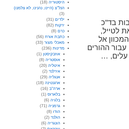
היסטוריה
(18)
הנל"צ (היינו, נהנינו, לא צלמנו)
(3)
ילדים
(31)
ות בד"כ
ירקות
(82)
ת לטייל,
כרם
(8)
כתבת אורח
(56)
מכוון אל
מאכלי מצור
(33)
עבור ההורים
מדינות
(236)
אוזבקיסטן
(1)
עלים, …
אוסטריה
(8)
איטליה
(20)
אירלנד
(2)
אנגליה
(29)
ארגנטינה
(18)
ארה"ב
(16)
בלארוס
(1)
בלגיה
(6)
גרמניה
(71)
הודו
(8)
הולנד
(2)
הונגריה
(6)
וייטנאם
(2)