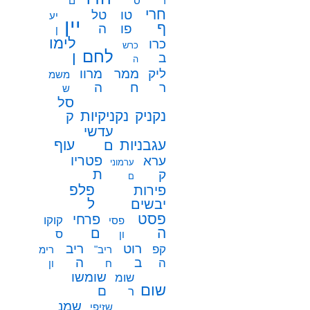
ר
ס
ם
חרי
טו
טל
יע
יין
ף
פו
ה
ן
לימו
כרו
כרש
לחם
ן
ב
ה
ממר
ליק
מרוו
משמ
ח
ר
ה
ש
סל
נקניק
נקניקיות
ק
עדשי
עגבניות
עוף
ם
פטריו
ערא
ערמוני
ת
ק
ם
פלפ
פירות
ל
יבשים
פסט
פרחי
קוקו
פסי
ה
ם
ס
ון
רוט
ריב
קפ
ריב"
רימ
ב
ה
ה
ח
ון
שומשו
שומ
שום
ם
ר
שמנ
שזיפי