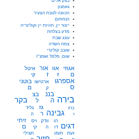
בצק אלים
גאמנון
הכוונה לטבח הצעיר
הנחתום
ייצור יין, חוויות יין וקולינריה
מדע בצלחת
עונג שבת
צמח השדה
שובב קולינרי
שום, פלפל ושמנ"ז
אור
אוו
אגוזי
איטל
ז
ז
ם
קי
אספרגו
בוטני
ארטישו
ס
ם
ק
בננ
בצ
בירה
בקר
ה
ל
גז
גליד
ברוו
גבינה
ר
ה
ז
זיתי
הו
וודק
ויס
דגים
ם
דו
ה
קי
זעת
חומו
חצילי
חזיר