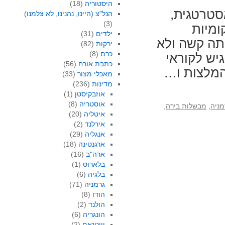
היסטוריה
(18)
סטרטגית,
הנל"צ (היינו, נהנינו, לא צלמנו)
(3)
ומיות
ילדים
(31)
תה קשה ולא
ירקות
(82)
כרם
(8)
יש לקוראי
כתבת אורח
(56)
המלצות ו…
מאכלי מצור
(33)
מדינות
(236)
אוזבקיסטן
(1)
אוסטריה
(8)
מניה
,
מבשלות בירה
,
איטליה
(20)
אירלנד
(2)
אנגליה
(29)
ארגנטינה
(18)
ארה"ב
(16)
בלארוס
(1)
בלגיה
(6)
גרמניה
(71)
הודו
(8)
הולנד
(2)
הונגריה
(6)
וייטנאם
(2)