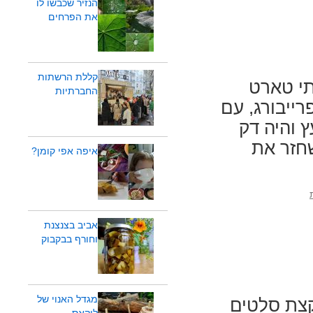
הנזיר שכבשו לו
את הפרחים
קללת הרשתות
תי טארט
החברתיות
ייבורג, עם
 והיה דק
שחזר את
איפה אפי קומן?
אביב בצנצנת
וחורף בבקבוק
מגדל האנוי של
קצת סלטים