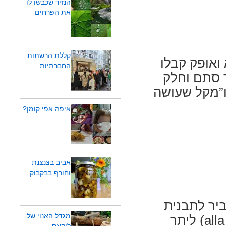
הנזיר שכבשו לו
את הפרחים
קללת הרשתות
א ואופק קבלו
החברתיות
ך סתם וחלק
Frog Stic באנגלית ו”מקל שעושה
איפה אפי קומן?
אביב בצנצנת
וחורף בבקבוק
ביר לתבנית
מגדל האנוי של
ונאפה?* יצא ניוקי! ניוקי אלה רומאנה (alla romana) ליתר