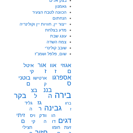
בצק אלים
גאמנון
הכוונה לטבח הצעיר
הנחתום
ייצור יין, חוויות יין וקולינריה
מדע בצלחת
עונג שבת
צמח השדה
שובב קולינרי
שום, פלפל ושמנ"ז
אור
אוו
אגוזי
איטל
ז
ז
ם
קי
אספרגו
בוטני
ארטישו
ס
ם
ק
בננ
בצ
בירה
בקר
ה
ל
גז
גליד
ברוו
גבינה
ר
ה
ז
זיתי
הו
וודק
ויס
דגים
ם
דו
ה
קי
זעת
חומו
חצילי
חזיר