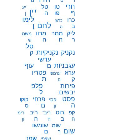
ר
ס
ם
חרי
טו
טל
יע
יין
ף
פו
ה
ן
לימו
כרו
כרש
לחם
ן
ב
ה
ממר
ליק
מרוו
משמ
ח
ר
ה
ש
סל
נקניק
נקניקיות
ק
עדשי
עגבניות
עוף
ם
פטריו
ערא
ערמוני
ת
ק
ם
פלפ
פירות
ל
יבשים
פסט
פרחי
קוקו
פסי
ה
ם
ס
ון
רוט
ריב
קפ
ריב"
רימ
ב
ה
ה
ח
ון
שומשו
שומ
שום
ם
ר
שמנ
שזיפי