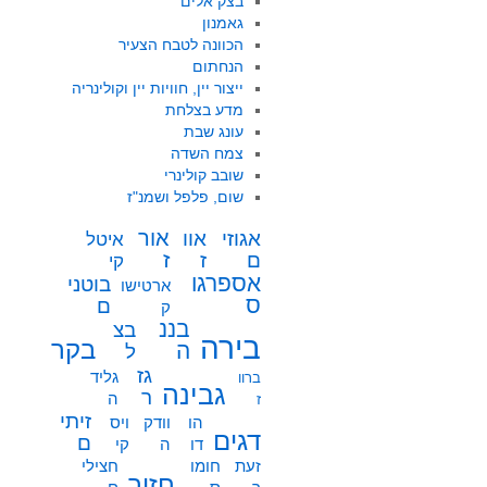
בצק אלים
גאמנון
הכוונה לטבח הצעיר
הנחתום
ייצור יין, חוויות יין וקולינריה
מדע בצלחת
עונג שבת
צמח השדה
שובב קולינרי
שום, פלפל ושמנ"ז
אור
אוו
אגוזי
איטל
ז
ז
ם
קי
אספרגו
בוטני
ארטישו
ס
ם
ק
בננ
בצ
בירה
בקר
ה
ל
גז
גליד
ברוו
גבינה
ר
ה
ז
זיתי
הו
וודק
ויס
דגים
ם
דו
ה
קי
זעת
חומו
חצילי
חזיר