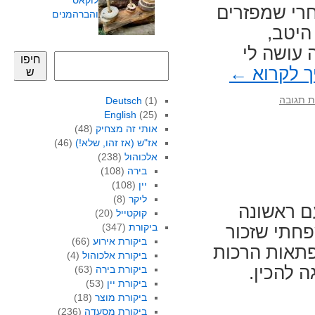
לוקאס
חרי שמפזרים
והברהמנים
היטב,
 עושה לי
חיפו
 לקרוא
←
ש
ת תגובה
Deutsch
(1)
English
(25)
אותי זה מצחיק
(48)
אז"ש (אז זהו, שלא!)
(46)
אלכוהול
(238)
בירה
(108)
יין
(108)
ליקר
(8)
ם ראשונה
קוקטייל
(20)
ביקורת
(347)
פחתי שזכור
ביקורת אירוע
(66)
פתאות הרכות
ביקורת אלכוהול
(4)
 להכין.
ביקורת בירה
(63)
ביקורת יין
(53)
ביקורת מוצר
(18)
ביקורת מסעדה
(236)