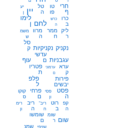
ר
ס
ם
חרי
טו
טל
יע
יין
ף
פו
ה
ן
לימו
כרו
כרש
לחם
ן
ב
ה
ממר
ליק
מרוו
משמ
ח
ר
ה
ש
סל
נקניק
נקניקיות
ק
עדשי
עגבניות
עוף
ם
פטריו
ערא
ערמוני
ת
ק
ם
פלפ
פירות
ל
יבשים
פסט
פרחי
קוקו
פסי
ה
ם
ס
ון
רוט
ריב
קפ
ריב"
רימ
ב
ה
ה
ח
ון
שומשו
שומ
שום
ם
ר
שמנ
שזיפי