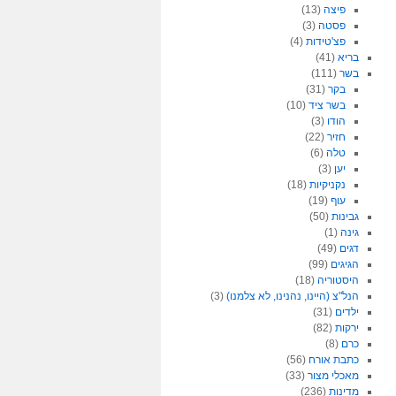
פיצה
(13)
פסטה
(3)
פצ'טידות
(4)
בריא
(41)
בשר
(111)
בקר
(31)
בשר ציד
(10)
הודו
(3)
חזיר
(22)
טלה
(6)
יען
(3)
נקניקיות
(18)
עוף
(19)
גבינות
(50)
גינה
(1)
דגים
(49)
הגיגים
(99)
היסטוריה
(18)
הנל"צ (היינו, נהנינו, לא צלמנו)
(3)
ילדים
(31)
ירקות
(82)
כרם
(8)
כתבת אורח
(56)
מאכלי מצור
(33)
מדינות
(236)