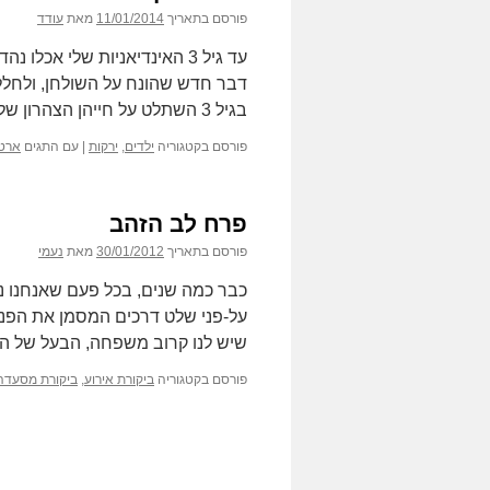
פורסם בתאריך
11/01/2014
מאת
עודד
עד גיל 3 האינדיאניות שלי א
דבר חדש שהונח על השולחן, ולחלל 
בגיל 3 השתלט על חייהן הצהרון של הגן. שם …
פורסם בקטגוריה
ילדים
,
ירקות
|
עם התגים
ארטי
פרח לב הזהב
פורסם בתאריך
30/01/2012
מאת
נעמי
על-פני שלט דרכים המסמן את הפנייה
שיש לנו קרוב משפחה, הבעל של 
פורסם בקטגוריה
ביקורת אירוע
,
ביקורת מסעדה