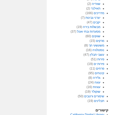
שוודיה
(2)
תאילנד
(2)
מדריכים
(166)
יצרני גבינות
(7)
יקבים
(47)
מבשלות בירה
(19)
מסעדות ובתי אוכל
(37)
שווקים
(60)
מרקים
(15)
משעשעי חך
(8)
נוסטלגיה
(16)
עשבי תבלין
(47)
פירות
(51)
פירות ים
(19)
פרחים
(11)
קינוחים
(95)
גלידה
(8)
עוגה
(24)
עוגיות
(16)
שוקולד
(19)
שימורים ורטבים
(50)
תבלינים
(19)
קישורים
California Digital Library