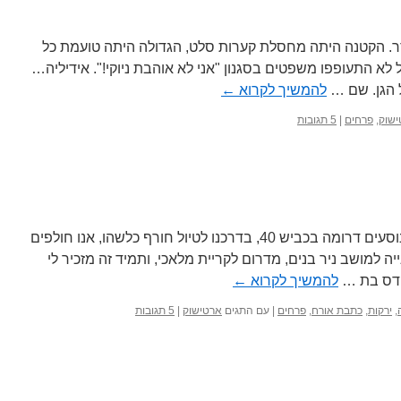
כלו נהדר. הקטנה היתה מחסלת קערות סלט, הגדולה היתה טועמת כל
לא התעופפו משפטים בסגנון "אני לא אוהבת ניוקי!". אידיליה…
להמשיך לקרוא
←
שוק
,
פרחים
|
5 תגובות
כבר כמה שנים, בכל פעם שאנחנו נוסעים דרומה בכביש 40, בדרכנו לטיול חורף כלשהו, אנו חולפים
 למושב ניר בנים, מדרום לקריית מלאכי, ותמיד זה מזכיר לי
הדס בת …
להמשיך לקרוא
←
,
ירקות
,
כתבת אורח
,
פרחים
|
עם התגים
ארטישוק
|
5 תגובות