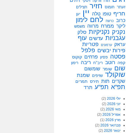
זיתים
הודו
וודקה
ויסקי
חזיר
זעתר
חומוס
חצילים
יין
חריף
טופו
טלה
יען
לחם
לימון
כרוב
כרשה
ממרח
ליקר
מרווה
משמש
נקניקיות
נקניק
סלק
עגבניות
עוף
עדשים
פטריות
עראק
ערמונים
פלפל
פירות יבשים
פסטה
פרחים
קוקוס
פסיון
רוטב
ריבה
קפה
ריב"ח
רימון
שום
שומשום
שומר
שוקולד
שמנת
שזיפים
תות
שקדים
תירס
תמרים
תפ"א
תפ"ע
תרד
יולי 2026
(2)
יוני 2026
(2)
מאי 2026
(2)
אפריל 2026
(2)
מרץ 2026
(1)
פברואר 2026
(2)
ינואר 2026
(2)