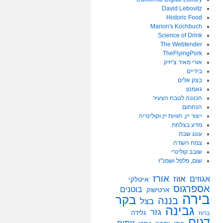
David Lebovitz
Historic Food
Marion's Kochbuch
Science of Drink
The Webtender
TheFlyingPork
אורי מאיר צ'יזיק
בידיים
בצק אלים
גאמנון
הכוונה לטבח הצעיר
הנחתום
ייצור יין, חוויות יין וקולינריה
מדע בצלחת
עונג שבת
צמח השדה
שובב קולינרי
שום, פלפל ושמנ"ז
אורז
אווז
אגוזים
איטלקי
אספרגוס
בוטנים
ארטישוק
בירה
בקר
בננה
בצל
גבינה
גזר
גלידה
ברווז
דגים