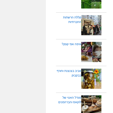
קללת הרשתות
החברתיות
איפה אפי קומן?
אביב בצנצנת וחורף
בבקבוק
מגדל האנוי של
לוקאס והברהמנים