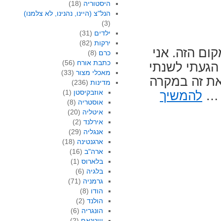
היסטוריה
(18)
הנל"צ (היינו, נהנינו, לא צלמנו)
(3)
ילדים
(31)
ירקות
(82)
קום הזה. אני
כרם
(8)
כתבת אורח
(56)
 הגעתי לשנתי
מאכלי מצור
(33)
 את זה במקרה
מדינות
(236)
אוזבקיסטן
(1)
ה …
להמשיך
אוסטריה
(8)
איטליה
(20)
אירלנד
(2)
אנגליה
(29)
ארגנטינה
(18)
ארה"ב
(16)
בלארוס
(1)
בלגיה
(6)
גרמניה
(71)
הודו
(8)
הולנד
(2)
הונגריה
(6)
וייטנאם
(2)