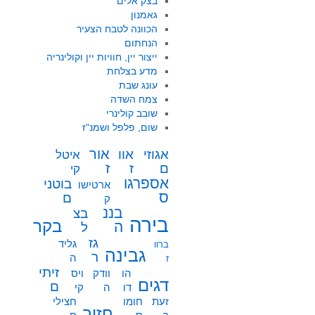
בצק אלים
גאמנון
הכוונה לטבח הצעיר
הנחתום
ייצור יין, חוויות יין וקולינריה
מדע בצלחת
עונג שבת
צמח השדה
שובב קולינרי
שום, פלפל ושמנ"ז
אור
אוו
אגוזי
איטל
ז
ז
ם
קי
אספרגו
בוטני
ארטישו
ס
ם
ק
בננ
בצ
בירה
בקר
ה
ל
גז
גליד
ברוו
גבינה
ר
ה
ז
זיתי
הו
וודק
ויס
דגים
ם
דו
ה
קי
זעת
חומו
חצילי
חזיר