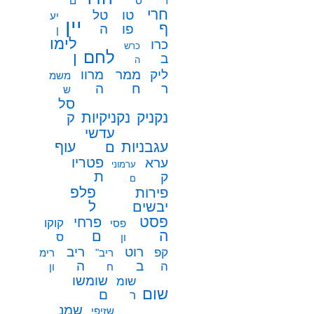
ר
ס
ם
חרי
טו
טל
יע
יין
ף
פו
ה
ן
לימו
כרו
כרש
לחם
ן
ב
ה
ממר
ליק
מרוו
משמ
ח
ר
ה
ש
סל
נקניק
נקניקיות
ק
עדשי
עגבניות
עוף
ם
פטריו
ערא
ערמוני
ת
ק
ם
פלפ
פירות
ל
יבשים
פסט
פרחי
קוקו
פסי
ה
ם
ס
ון
רוט
ריב
קפ
ריב"
רימ
ב
ה
ה
ח
ון
שומשו
שומ
שום
ם
ר
שמנ
שזיפי