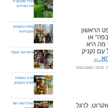
הנזיר שכבשו לו
את הפרחים
קללת הרשתות
ט הראשון
החברתיות
פה" או
 מה היא
עם נקניק
איפה אפי קומן?
וא
←
ר
,
מרווה
|
תגובה אחת
אביב בצנצנת
וחורף בבקבוק
מגדל האנוי של
קרוט. לרגל