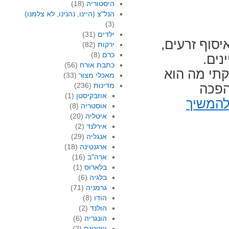
היסטוריה
(18)
הנל"צ (היינו, נהנינו, לא צלמנו)
(3)
ילדים
(31)
יסוף זרעים,
ירקות
(82)
כרם
(8)
נים.
כתבת אורח
(56)
קתי מה הוא
מאכלי מצור
(33)
מדינות
(236)
הפכה
אוזבקיסטן
(1)
המשיך
אוסטריה
(8)
איטליה
(20)
אירלנד
(2)
אנגליה
(29)
ארגנטינה
(18)
ארה"ב
(16)
בלארוס
(1)
בלגיה
(6)
גרמניה
(71)
הודו
(8)
הולנד
(2)
הונגריה
(6)
וייטנאם
(2)