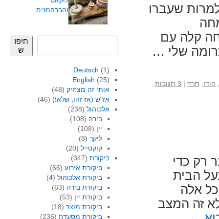
לוקאס
למרות שעברו
והברהמנים
חה
חה קלה עם
חיפו
תרומה שלי …
ש
Deutsch
(1)
English
(25)
הודו
,
תרד
|
3 תגובות
אותי זה מצחיק
(48)
אז"ש (אז זהו, שלא!)
(46)
אלכוהול
(238)
בירה
(108)
יין
(108)
ליקר
(8)
קוקטייל
(20)
ביקורת
(347)
 רק כדי
ביקורת אירוע
(66)
על הבית
ביקורת אלכוהול
(4)
כל אלה
ביקורת בירה
(63)
ביקורת יין
(53)
א זה המצב
ביקורת מוצר
(18)
וא
←
ביקורת מסעדה
(236)