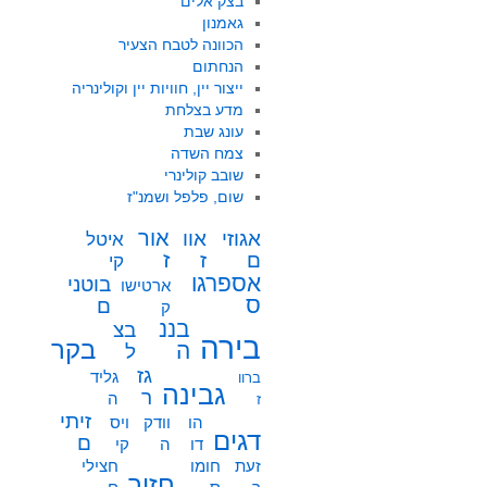
בצק אלים
גאמנון
הכוונה לטבח הצעיר
הנחתום
ייצור יין, חוויות יין וקולינריה
מדע בצלחת
עונג שבת
צמח השדה
שובב קולינרי
שום, פלפל ושמנ"ז
אור
אוו
אגוזי
איטל
ז
ז
ם
קי
אספרגו
בוטני
ארטישו
ס
ם
ק
בננ
בצ
בירה
בקר
ה
ל
גז
גליד
ברוו
גבינה
ר
ה
ז
זיתי
הו
וודק
ויס
דגים
ם
דו
ה
קי
זעת
חומו
חצילי
חזיר