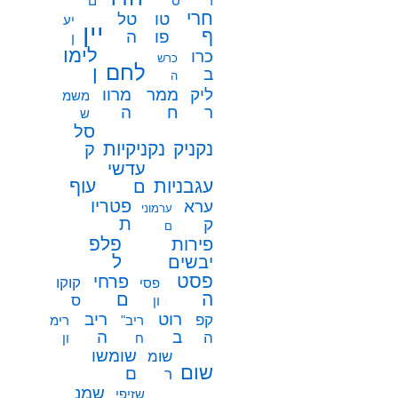
ר
ס
ם
חרי
טו
טל
יע
יין
ף
פו
ה
ן
לימו
כרו
כרש
לחם
ן
ב
ה
ממר
ליק
מרוו
משמ
ח
ר
ה
ש
סל
נקניק
נקניקיות
ק
עדשי
עגבניות
עוף
ם
פטריו
ערא
ערמוני
ת
ק
ם
פלפ
פירות
ל
יבשים
פסט
פרחי
קוקו
פסי
ה
ם
ס
ון
רוט
ריב
קפ
ריב"
רימ
ב
ה
ה
ח
ון
שומשו
שומ
שום
ם
ר
שמנ
שזיפי