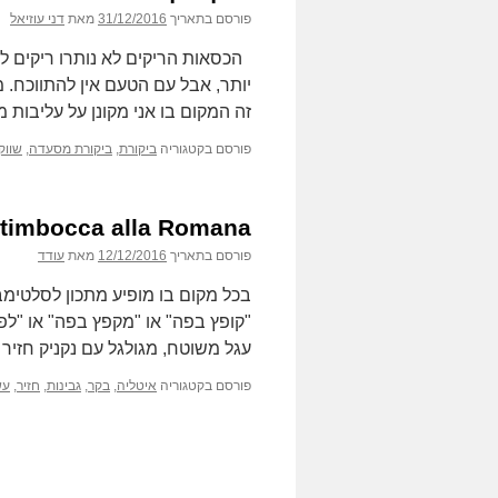
פורסם בתאריך
31/12/2016
מאת
דני עוזיאל
הכסאות הריקים לא נותרו ריקים ל
יותר, אבל עם הטעם אין להתווכח.
זה המקום בו אני מקונן על עליבות
פורסם בקטגוריה
ביקורת
,
ביקורת מסעדה
,
שווק
Saltimbocca alla Romana – בין הפטיש ל
פורסם בתאריך
12/12/2016
מאת
עודד
בכל מקום בו מופיע מתכון לסלטי
"קופץ בפה" או "מקפץ בפה" או "ל
עגל משוטח, מגולגל עם נקניק חזיר 
פורסם בקטגוריה
איטליה
,
בקר
,
גבינות
,
חזיר
,
עש