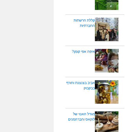
קללת הרשתות
החברתיות
איפה אפי קומן?
אביב בצנצנת וחורף
בבקבוק
מגדל האנוי של
לוקאס והברהמנים