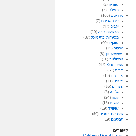
שוודיה
(2)
תאילנד
(2)
מדריכים
(166)
יצרני גבינות
(7)
יקבים
(47)
מבשלות בירה
(19)
מסעדות ובתי אוכל
(37)
שווקים
(60)
מרקים
(15)
משעשעי חך
(8)
נוסטלגיה
(16)
עשבי תבלין
(47)
פירות
(51)
פירות ים
(19)
פרחים
(11)
קינוחים
(95)
גלידה
(8)
עוגה
(24)
עוגיות
(16)
שוקולד
(19)
שימורים ורטבים
(50)
תבלינים
(19)
קישורים
California Digital Library