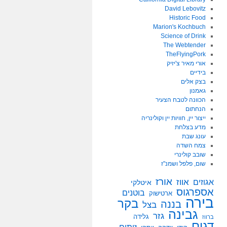
David Lebovitz
Historic Food
Marion's Kochbuch
Science of Drink
The Webtender
TheFlyingPork
אורי מאיר צ'יזיק
בידיים
בצק אלים
גאמנון
הכוונה לטבח הצעיר
הנחתום
ייצור יין, חוויות יין וקולינריה
מדע בצלחת
עונג שבת
צמח השדה
שובב קולינרי
שום, פלפל ושמנ"ז
אורז
אווז
אגוזים
איטלקי
אספרגוס
בוטנים
ארטישוק
בירה
בקר
בננה
בצל
גבינה
גזר
גלידה
ברווז
דגים