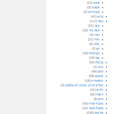
פיצה
(13)
פסטה
(3)
פצ'טידות
(4)
בריא
(41)
בשר
(111)
בקר
(31)
בשר ציד
(10)
הודו
(3)
חזיר
(22)
טלה
(6)
יען
(3)
נקניקיות
(18)
עוף
(19)
גבינות
(50)
גינה
(1)
דגים
(49)
הגיגים
(99)
היסטוריה
(18)
הנל"צ (היינו, נהנינו, לא צלמנו)
(3)
ילדים
(31)
ירקות
(82)
כרם
(8)
כתבת אורח
(56)
מאכלי מצור
(33)
מדינות
(236)