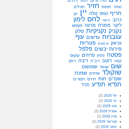
זיתים
הודו
וודקה
ויסקי
חזיר
זעתר
חומוס
חצילים
יין
חריף
טופו
טלה
יען
לחם
לימון
כרוב
כרשה
ממרח
ליקר
מרווה
משמש
נקניקיות
נקניק
סלק
עגבניות
עוף
עדשים
פטריות
עראק
ערמונים
פלפל
פירות יבשים
פסטה
פרחים
קוקוס
פסיון
רוטב
ריבה
קפה
ריב"ח
רימון
שום
שומשום
שומר
שוקולד
שמנת
שזיפים
תות
שקדים
תירס
תמרים
תפ"א
תפ"ע
תרד
יולי 2026
(2)
יוני 2026
(2)
מאי 2026
(2)
אפריל 2026
(2)
מרץ 2026
(1)
פברואר 2026
(2)
ינואר 2026
(2)