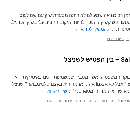
זמן רב כנראה שמעולם לא היתה מסעדת שוק עם שם לעוס
 מסעדת שוקשוקה הפכה להיות המקום החביב עלי בשוק הכרמל.
 מסעדות …
להמשיך לקרוא
←
ים
|
תגובה אחת
שניצל
מבוקה המשפט הראשון מסביר שמשמעות השם באיטלקית היא
פה" אבל לא אצלנו! אה… אז מה היא בעצם סלטימבוקה? שניצל
מעושן ועלה מרווה, מטוגן …
להמשיך לקרוא
←
בי תבלין
|
עם התגים
בקר
,
גבינה
,
חזיר
,
מרווה
|
תגובה אחת