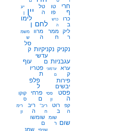
ר
ס
ם
חרי
טו
טל
יע
יין
ף
פו
ה
ן
לימו
כרו
כרש
לחם
ן
ב
ה
ממר
ליק
מרוו
משמ
ח
ר
ה
ש
סל
נקניק
נקניקיות
ק
עדשי
עגבניות
עוף
ם
פטריו
ערא
ערמוני
ת
ק
ם
פלפ
פירות
ל
יבשים
פסט
פרחי
קוקו
פסי
ה
ם
ס
ון
רוט
ריב
קפ
ריב"
רימ
ב
ה
ה
ח
ון
שומשו
שומ
שום
ם
ר
שמנ
שזיפי