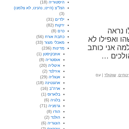
היסטוריה
(18)
הנל"צ (היינו, נהנינו, לא צלמנו)
(3)
ילדים
(31)
ירקות
(82)
ו נראה
כרם
(8)
כתבת אורח
(56)
ו ואפילו לא
מאכלי מצור
(33)
למה אני כותב
מדינות
(236)
אוזבקיסטן
(1)
ולכים …
אוסטריה
(8)
איטליה
(20)
אירלנד
(2)
נוחים
,
שוקולד
|
עם
אנגליה
(29)
ארגנטינה
(18)
ארה"ב
(16)
בלארוס
(1)
בלגיה
(6)
גרמניה
(71)
הודו
(8)
הולנד
(2)
הונגריה
(6)
וייטנאם
(2)