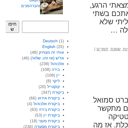
לוקאס
צאתי הרגע,
והברהמנים
אתכם בשתי
יתי שלא
חיפו
 לה …
ש
Deutsch
(1)
English
(25)
ות
,
שמנת
,
תמרים
|
אותי זה מצחיק
(48)
אז"ש (אז זהו, שלא!)
(46)
אלכוהול
(238)
בירה
(108)
יין
(108)
ליקר
(8)
קוקטייל
(20)
ביקורת
(347)
ביקורת אירוע
(66)
ברט סמואל
ביקורת אלכוהול
(4)
גם מתקשר
ביקורת בירה
(63)
טטיקה
ביקורת יין
(53)
ביקורת מוצר
(18)
כלת. אז מה
ביקורת מסעדה
(236)