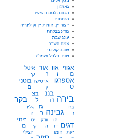
בצק אלים
גאמנון
הכוונה לטבח הצעיר
הנחתום
ייצור יין, חוויות יין וקולינריה
מדע בצלחת
עונג שבת
צמח השדה
שובב קולינרי
שום, פלפל ושמנ"ז
אור
אוו
אגוזי
איטל
ז
ז
ם
קי
אספרגו
בוטני
ארטישו
ס
ם
ק
בננ
בצ
בירה
בקר
ה
ל
גז
גליד
ברוו
גבינה
ר
ה
ז
זיתי
הו
וודק
ויס
דגים
ם
דו
ה
קי
זעת
חומו
חצילי
חזיר