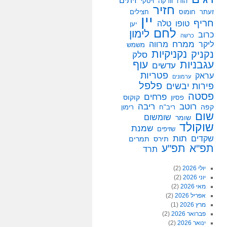
זיתים
הודו
וודקה
ויסקי
חזיר
זעתר
חומוס
חצילים
יין
חריף
טופו
טלה
יען
לחם
לימון
כרוב
כרשה
ממרח
ליקר
מרווה
משמש
נקניקיות
נקניק
סלק
עגבניות
עוף
עדשים
פטריות
עראק
ערמונים
פלפל
פירות יבשים
פסטה
פרחים
קוקוס
פסיון
רוטב
ריבה
קפה
ריב"ח
רימון
שום
שומשום
שומר
שוקולד
שמנת
שזיפים
תות
שקדים
תירס
תמרים
תפ"א
תפ"ע
תרד
יולי 2026
(2)
יוני 2026
(2)
מאי 2026
(2)
אפריל 2026
(2)
מרץ 2026
(1)
פברואר 2026
(2)
ינואר 2026
(2)