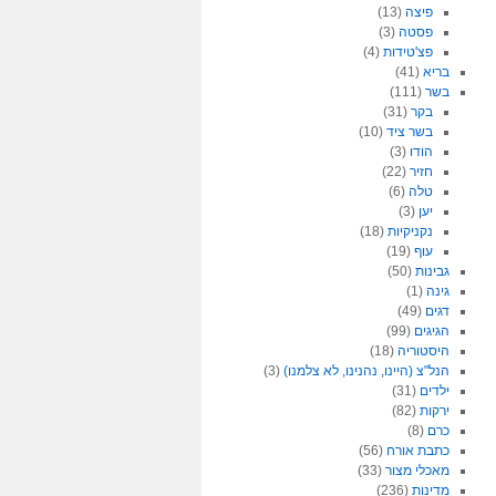
פיצה
(13)
פסטה
(3)
פצ'טידות
(4)
בריא
(41)
בשר
(111)
בקר
(31)
בשר ציד
(10)
הודו
(3)
חזיר
(22)
טלה
(6)
יען
(3)
נקניקיות
(18)
עוף
(19)
גבינות
(50)
גינה
(1)
דגים
(49)
הגיגים
(99)
היסטוריה
(18)
הנל"צ (היינו, נהנינו, לא צלמנו)
(3)
ילדים
(31)
ירקות
(82)
כרם
(8)
כתבת אורח
(56)
מאכלי מצור
(33)
מדינות
(236)