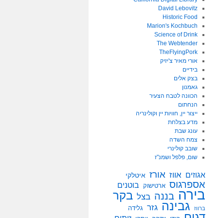
David Lebovitz
Historic Food
Marion's Kochbuch
Science of Drink
The Webtender
TheFlyingPork
אורי מאיר צ'יזיק
בידיים
בצק אלים
גאמנון
הכוונה לטבח הצעיר
הנחתום
ייצור יין, חוויות יין וקולינריה
מדע בצלחת
עונג שבת
צמח השדה
שובב קולינרי
שום, פלפל ושמנ"ז
אורז
אווז
אגוזים
איטלקי
אספרגוס
בוטנים
ארטישוק
בירה
בקר
בננה
בצל
גבינה
גזר
גלידה
ברווז
דגים