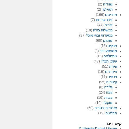
שוודיה
(2)
תאילנד
(2)
מדריכים
(166)
יצרני גבינות
(7)
יקבים
(47)
מבשלות בירה
(19)
מסעדות ובתי אוכל
(37)
שווקים
(60)
מרקים
(15)
משעשעי חך
(8)
נוסטלגיה
(16)
עשבי תבלין
(47)
פירות
(51)
פירות ים
(19)
פרחים
(11)
קינוחים
(95)
גלידה
(8)
עוגה
(24)
עוגיות
(16)
שוקולד
(19)
שימורים ורטבים
(50)
תבלינים
(19)
קישורים
California Digital Library