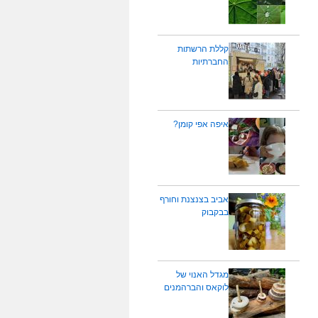
קללת הרשתות
החברתיות
איפה אפי קומן?
אביב בצנצנת וחורף
בבקבוק
מגדל האנוי של
לוקאס והברהמנים