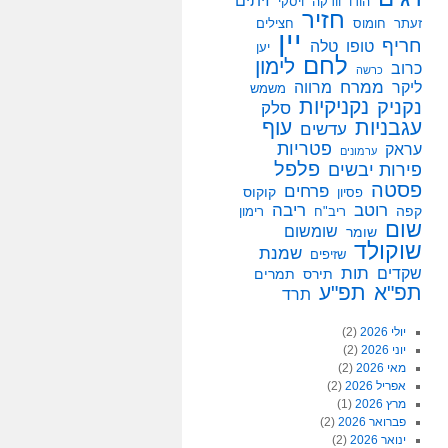
זיתים
הודו
וודקה
ויסקי
חזיר
זעתר
חומוס
חצילים
יין
חריף
טופו
טלה
יען
לחם
לימון
כרוב
כרשה
ממרח
ליקר
מרווה
משמש
נקניקיות
נקניק
סלק
עגבניות
עוף
עדשים
פטריות
עראק
ערמונים
פלפל
פירות יבשים
פסטה
פרחים
קוקוס
פסיון
רוטב
ריבה
קפה
ריב"ח
רימון
שום
שומשום
שומר
שוקולד
שמנת
שזיפים
תות
שקדים
תירס
תמרים
תפ"א
תפ"ע
תרד
יולי 2026
(2)
יוני 2026
(2)
מאי 2026
(2)
אפריל 2026
(2)
מרץ 2026
(1)
פברואר 2026
(2)
ינואר 2026
(2)