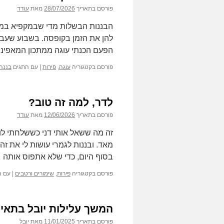
פורסם בתאריך
28/07/2026
מאת
עודד
הבננות הבשלות מדי שבמקפיא במשר
הפעם הכנתי עוגה ממתכון המאפינס
פורסם בקטגוריה
עוגה
,
פירות
|
עם התגים
בננה
לדר, למה זה טוב?
פורסם בתאריך
12/06/2026
מאת
עודד
זה מה ששאל אותי דני כששלחתי לו ת
מאד. ובננות לגמרי עושות לי את ז
בסוף היום, כדי שלא אתפוס אותה
פורסם בקטגוריה
פירות
,
שימורים ורטבים
|
עם ה
המשך עלילות יובל בתאילנד – lay
פורסם בתאריך
11/01/2025
מאת
יובל