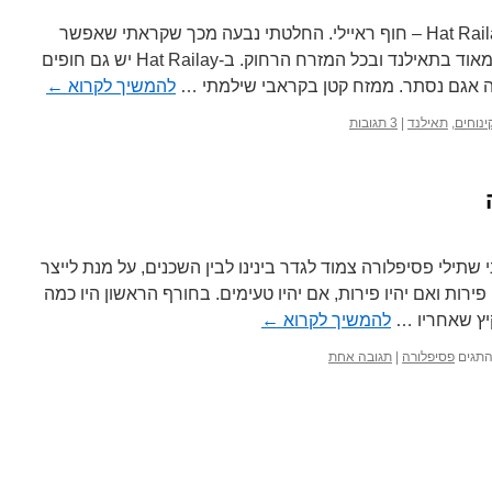
מעיירת קראבי החלטתי להגיע ל-Hat Railay – חוף ראיילי. החלטתי נבעה מכך שקראתי שאפשר
לטפס כאן וחלק מהצוקים נחשבים מאוד בתאילנד ובכל המזרח הרחוק. ב-Hat Railay יש גם חופים
יזה אגם נסתר. ממזח קטן בקראבי שילמתי …
להמשיך לקרוא
←
ינוחים
,
תאילנד
|
3 תגובות
שתילי פסיפלורה צמוד לגדר בינינו לבין השכנים, על מנת לייצר
 פירות ואם יהיו פירות, אם יהיו טעימים. בחורף הראשון היו כמה
קיץ שאחריו …
להמשיך לקרוא
←
תגים
פסיפלורה
|
תגובה אחת