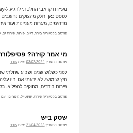
מדהימים, מערות מעניינות ועוד א
פורסם בקטגוריה
בירה
,
דגים
,
פירות
,
פירות ים
,
ק
מי אמר קוּזַ'ה? פסיפלורה
פורסם בתאריך
03/02/2024
מאת
עודד
לפני כשלוש שנים ושבוע שתלתי שני 
חיץ שימושי. לא ידעתי אם יהיו עליה
פירות בודדים, מתוקים להפליא. ב
פורסם בקטגוריה
פירות
,
קוקטייל
,
קינוחים
|
עם ה
שסק ביש
פורסם בתאריך
21/04/2023
מאת
עודד