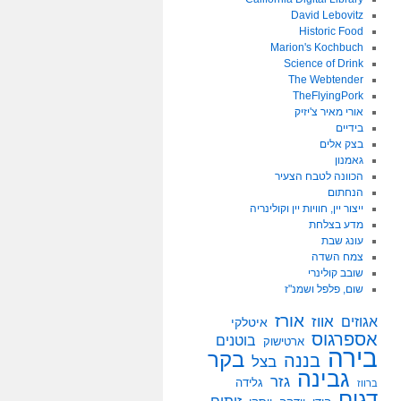
David Lebovitz
Historic Food
Marion's Kochbuch
Science of Drink
The Webtender
TheFlyingPork
אורי מאיר צ'יזיק
בידיים
בצק אלים
גאמנון
הכוונה לטבח הצעיר
הנחתום
ייצור יין, חוויות יין וקולינריה
מדע בצלחת
עונג שבת
צמח השדה
שובב קולינרי
שום, פלפל ושמנ"ז
אורז
אווז
אגוזים
איטלקי
אספרגוס
בוטנים
ארטישוק
בירה
בקר
בננה
בצל
גבינה
גזר
גלידה
ברווז
דגים