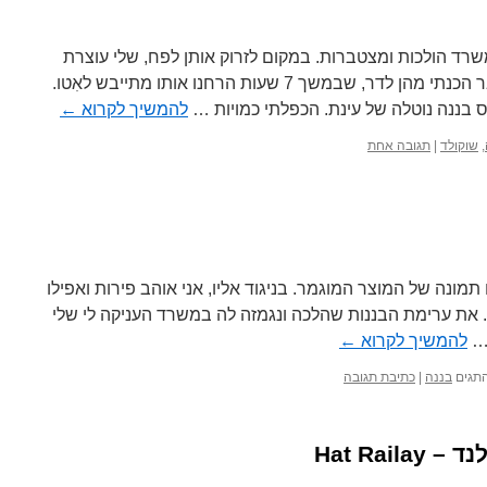
ד הולכות ומצטברות. במקום לזרוק אותן לפח, שלי עוצרת
להן את הזמן בקופסה. בשבוע שעבר הכנתי מהן לדר, שבמשך 7 שעות הרחנו אותו מתייבש לאִטו.
 בננה נוטלה של עינת. הכפלתי כמויות …
להמשיך לקרוא
←
,
שוקולד
|
תגובה אחת
מונה של המוצר המוגמר. בניגוד אליו, אני אוהב פירות ואפילו
ה. את ערימת הבננות שהלכה ונגמזה לה במשרד העניקה לי שלי
 …
להמשיך לקרוא
←
תגים
בננה
|
כתיבת תגובה
Hat Rai