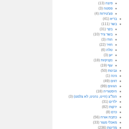
פיצה
(13)
פסטה
(3)
פצ'טידות
(4)
בריא
(41)
בשר
(111)
בקר
(31)
בשר ציד
(10)
הודו
(3)
חזיר
(22)
טלה
(6)
יען
(3)
נקניקיות
(18)
עוף
(19)
גבינות
(50)
גינה
(1)
דגים
(49)
הגיגים
(99)
היסטוריה
(18)
הנל"צ (היינו, נהנינו, לא צלמנו)
(3)
ילדים
(31)
ירקות
(82)
כרם
(8)
כתבת אורח
(56)
מאכלי מצור
(33)
מדינות
(236)