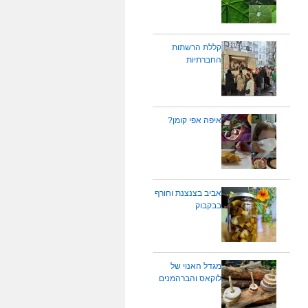
קללת הרשתות
החברתיות
איפה אפי קומן?
אביב בצנצנת וחורף
בבקבוק
מגדל האנוי של
לוקאס והברהמנים