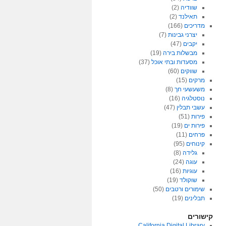
שוודיה
(2)
תאילנד
(2)
מדריכים
(166)
יצרני גבינות
(7)
יקבים
(47)
מבשלות בירה
(19)
מסעדות ובתי אוכל
(37)
שווקים
(60)
מרקים
(15)
משעשעי חך
(8)
נוסטלגיה
(16)
עשבי תבלין
(47)
פירות
(51)
פירות ים
(19)
פרחים
(11)
קינוחים
(95)
גלידה
(8)
עוגה
(24)
עוגיות
(16)
שוקולד
(19)
שימורים ורטבים
(50)
תבלינים
(19)
קישורים
California Digital Library