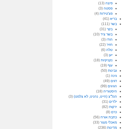
פיצה
(13)
פסטה
(3)
פצ'טידות
(4)
בריא
(41)
בשר
(111)
בקר
(31)
בשר ציד
(10)
הודו
(3)
חזיר
(22)
טלה
(6)
יען
(3)
נקניקיות
(18)
עוף
(19)
גבינות
(50)
גינה
(1)
דגים
(49)
הגיגים
(99)
היסטוריה
(18)
הנל"צ (היינו, נהנינו, לא צלמנו)
(3)
ילדים
(31)
ירקות
(82)
כרם
(8)
כתבת אורח
(56)
מאכלי מצור
(33)
מדינות
(236)