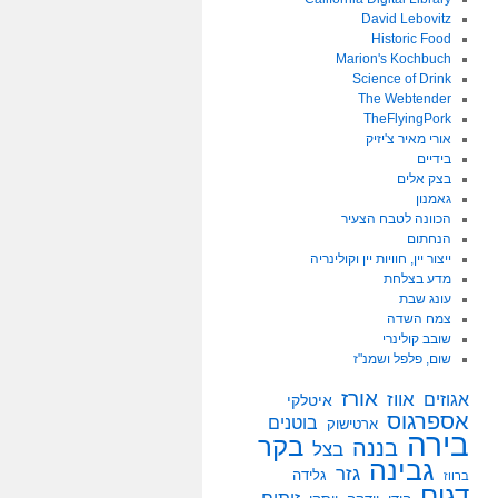
David Lebovitz
Historic Food
Marion's Kochbuch
Science of Drink
The Webtender
TheFlyingPork
אורי מאיר צ'יזיק
בידיים
בצק אלים
גאמנון
הכוונה לטבח הצעיר
הנחתום
ייצור יין, חוויות יין וקולינריה
מדע בצלחת
עונג שבת
צמח השדה
שובב קולינרי
שום, פלפל ושמנ"ז
אורז
אווז
אגוזים
איטלקי
אספרגוס
בוטנים
ארטישוק
בירה
בקר
בננה
בצל
גבינה
גזר
גלידה
ברווז
דגים