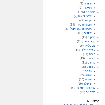
שוודיה
(2)
תאילנד
(2)
מדריכים
(166)
יצרני גבינות
(7)
יקבים
(47)
מבשלות בירה
(19)
מסעדות ובתי אוכל
(37)
שווקים
(60)
מרקים
(15)
משעשעי חך
(8)
נוסטלגיה
(16)
עשבי תבלין
(47)
פירות
(51)
פירות ים
(19)
פרחים
(11)
קינוחים
(95)
גלידה
(8)
עוגה
(24)
עוגיות
(16)
שוקולד
(19)
שימורים ורטבים
(50)
תבלינים
(19)
קישורים
California Digital Library