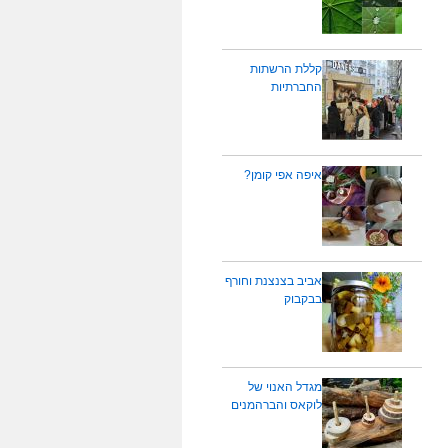
קללת הרשתות
החברתיות
איפה אפי קומן?
אביב בצנצנת וחורף
בבקבוק
מגדל האנוי של
לוקאס והברהמנים