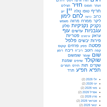
זיתים
הודו
וודקה
ויסקי
חזיר
זעתר
חומוס
חצילים
יין
חריף
טופו
טלה
יען
לחם
לימון
כרוב
כרשה
ממרח
ליקר
מרווה
משמש
נקניקיות
נקניק
סלק
עגבניות
עוף
עדשים
פטריות
עראק
ערמונים
פלפל
פירות יבשים
פסטה
פרחים
קוקוס
פסיון
רוטב
ריבה
קפה
ריב"ח
רימון
שום
שומשום
שומר
שוקולד
שמנת
שזיפים
תות
שקדים
תירס
תמרים
תפ"א
תפ"ע
תרד
יולי 2026
(2)
יוני 2026
(2)
מאי 2026
(2)
אפריל 2026
(2)
מרץ 2026
(1)
פברואר 2026
(2)
ינואר 2026
(2)