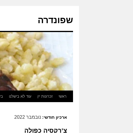
לדלג
לתוכן
שפונדרה
ראשי
זכרונות יין
עוד לא בישלנו
בי
נובמבר 2022
ארכיון חודשי:
צ’רקסיה כפולה