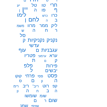
ר
ס
ם
חרי
טו
טל
יע
יין
ף
פו
ה
ן
לימו
כרו
כרש
לחם
ן
ב
ה
ממר
ליק
מרוו
משמ
ח
ר
ה
ש
סל
נקניק
נקניקיות
ק
עדשי
עגבניות
עוף
ם
פטריו
ערא
ערמוני
ת
ק
ם
פלפ
פירות
ל
יבשים
פסט
פרחי
קוקו
פסי
ה
ם
ס
ון
רוט
ריב
קפ
ריב"
רימ
ב
ה
ה
ח
ון
שומשו
שומ
שום
ם
ר
שמנ
שזיפי