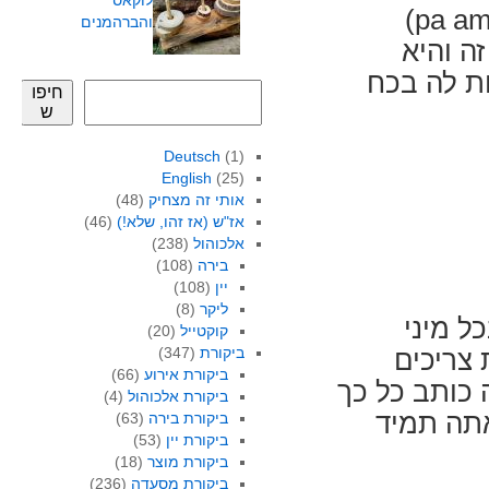
לוקאס
הספר היסודי היה פּאן קוֹן טוֹמאט (pa amb tomàquet)
והברהמנים
ה והיא
ת לה בכח
חיפו
ש
Deutsch
(1)
English
(25)
אותי זה מצחיק
(48)
אז"ש (אז זהו, שלא!)
(46)
אלכוהול
(238)
בירה
(108)
יין
(108)
ליקר
(8)
ל מיני
קוקטייל
(20)
ביקורת
(347)
צריכים
ביקורת אירוע
(66)
כותב כל כך
ביקורת אלכוהול
(4)
תה תמיד
ביקורת בירה
(63)
ביקורת יין
(53)
ביקורת מוצר
(18)
ביקורת מסעדה
(236)