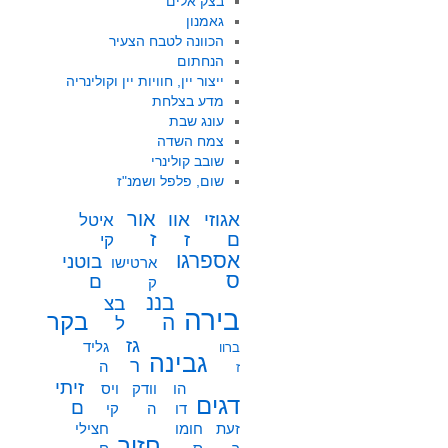
בצק אלים
גאמנון
הכוונה לטבח הצעיר
הנחתום
ייצור יין, חוויות יין וקולינריה
מדע בצלחת
עונג שבת
צמח השדה
שובב קולינרי
שום, פלפל ושמנ"ז
אור
אוו
אגוזי
איטל
ז
ז
ם
קי
אספרגו
בוטני
ארטישו
ס
ם
ק
בננ
בצ
בירה
בקר
ה
ל
גז
גליד
ברוו
גבינה
ר
ה
ז
זיתי
הו
וודק
ויס
דגים
ם
דו
ה
קי
זעת
חומו
חצילי
חזיר