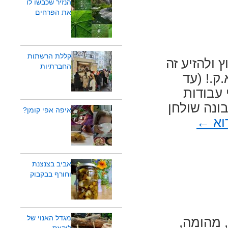
הנזיר שכבשו לו
את הפרחים
קללת הרשתות
 ולהזיע זה
החברתיות
ק.! (עד
 עבודות
בונה שולחן
איפה אפי קומן?
וא
←
אביב בצנצנת
וחורף בבקבוק
מגדל האנוי של
 מהומה,