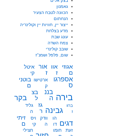
בצק אלים
גאמנון
הכוונה לטבח הצעיר
הנחתום
ייצור יין, חוויות יין וקולינריה
מדע בצלחת
עונג שבת
צמח השדה
שובב קולינרי
שום, פלפל ושמנ"ז
אור
אוו
אגוזי
איטל
ז
ז
ם
קי
אספרגו
בוטני
ארטישו
ס
ם
ק
בננ
בצ
בירה
בקר
ה
ל
גז
גליד
ברוו
גבינה
ר
ה
ז
זיתי
הו
וודק
ויס
דגים
ם
דו
ה
קי
זעת
חומו
חצילי
חזיר