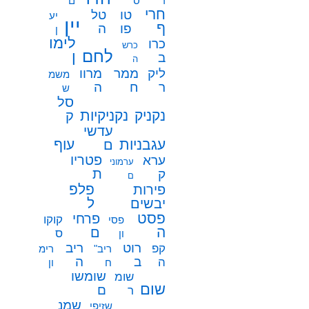
ר
ס
ם
חרי
טו
טל
יע
יין
ף
פו
ה
ן
לימו
כרו
כרש
לחם
ן
ב
ה
ממר
ליק
מרוו
משמ
ח
ר
ה
ש
סל
נקניק
נקניקיות
ק
עדשי
עגבניות
עוף
ם
פטריו
ערא
ערמוני
ת
ק
ם
פלפ
פירות
ל
יבשים
פסט
פרחי
קוקו
פסי
ה
ם
ס
ון
רוט
ריב
קפ
ריב"
רימ
ב
ה
ה
ח
ון
שומשו
שומ
שום
ם
ר
שמנ
שזיפי