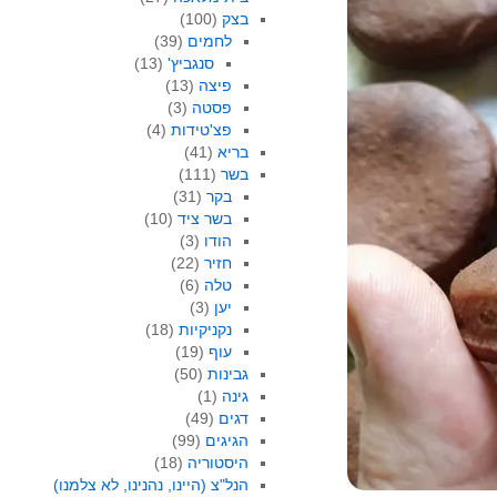
בצק
(100)
לחמים
(39)
סנגביץ'
(13)
פיצה
(13)
פסטה
(3)
פצ'טידות
(4)
בריא
(41)
בשר
(111)
בקר
(31)
בשר ציד
(10)
הודו
(3)
חזיר
(22)
טלה
(6)
יען
(3)
נקניקיות
(18)
עוף
(19)
גבינות
(50)
גינה
(1)
דגים
(49)
הגיגים
(99)
היסטוריה
(18)
הנל"צ (היינו, נהנינו, לא צלמנו)