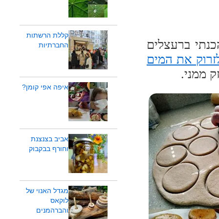
קללת הרשתות
כנתי ברעצלים
החברתיות
לזרוק את המים
ק ממני.
איפה אפי קומן?
אביב בצנצנת
וחורף בבקבוק
מגדל האנוי של
לוקאס
והברהמנים