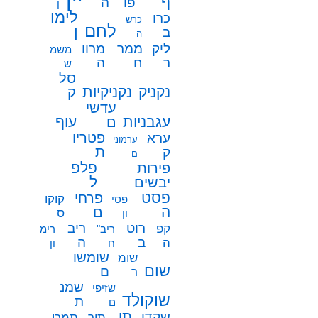
ף
פו
ה
ן
לימו
כרו
כרש
לחם
ן
ב
ה
ממר
ליק
מרוו
משמ
ח
ר
ה
ש
סל
נקניק
נקניקיות
ק
עדשי
עגבניות
עוף
ם
פטריו
ערא
ערמוני
ת
ק
ם
פלפ
פירות
ל
יבשים
פסט
פרחי
קוקו
פסי
ה
ם
ס
ון
רוט
ריב
קפ
ריב"
רימ
ב
ה
ה
ח
ון
שומשו
שומ
שום
ם
ר
שמנ
שזיפי
שוקולד
ת
ם
תו
שקדי
תיר
תמרי