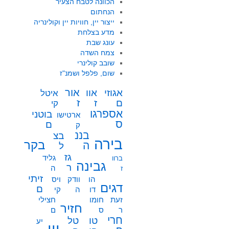
הכוונה לטבח הצעיר
הנחתום
ייצור יין, חוויות יין וקולינריה
מדע בצלחת
עונג שבת
צמח השדה
שובב קולינרי
שום, פלפל ושמנ"ז
אור
אוו
אגוזי
איטל
ז
ז
ם
קי
אספרגו
בוטני
ארטישו
ס
ם
ק
בננ
בצ
בירה
בקר
ה
ל
גז
גליד
ברוו
גבינה
ר
ה
ז
זיתי
הו
וודק
ויס
דגים
ם
דו
ה
קי
זעת
חומו
חצילי
חזיר
ר
ס
ם
חרי
טו
טל
יע
יין