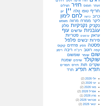
זיתים
הודו
וודקה
ויסקי
חזיר
זעתר
חומוס
חצילים
יין
חריף
טופו
טלה
יען
לחם
לימון
כרוב
כרשה
ממרח
ליקר
מרווה
משמש
נקניקיות
נקניק
סלק
עגבניות
עוף
עדשים
פטריות
עראק
ערמונים
פלפל
פירות יבשים
פסטה
פרחים
קוקוס
פסיון
רוטב
ריבה
קפה
ריב"ח
רימון
שום
שומשום
שומר
שוקולד
שמנת
שזיפים
תות
שקדים
תירס
תמרים
תפ"א
תפ"ע
תרד
יולי 2026
(2)
יוני 2026
(2)
מאי 2026
(2)
אפריל 2026
(2)
מרץ 2026
(1)
פברואר 2026
(2)
ינואר 2026
(2)