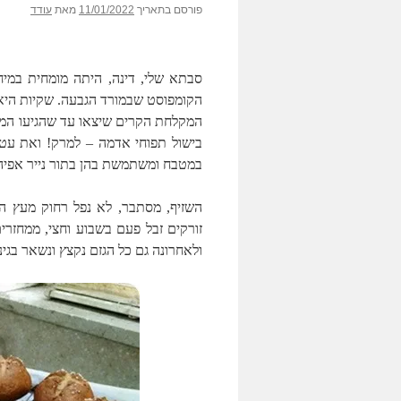
פורסם בתאריך
11/01/2022
מאת
עודד
סבתא שלי, דינה, היתה מומחית במיח
הקומפוסט שבמורד הגבעה. שקיות היא
המקלחת הקרים שיצאו עד שהגיעו המים
בישול תפוחי אדמה – למרק! ואת עטי
במטבח ומשתמשת בהן בתור נייר אפיה
השזיף, מסתבר, לא נפל רחוק מעץ הסנט
זורקים זבל פעם בשבוע וחצי, ממחזרים
ולאחרונה גם כל הגזם נקצץ ונשאר בגי