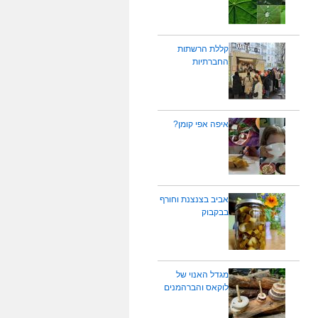
קללת הרשתות
החברתיות
איפה אפי קומן?
אביב בצנצנת וחורף
בבקבוק
מגדל האנוי של
לוקאס והברהמנים