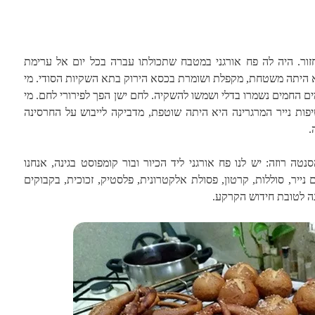
זור. היה לה פח אורגני במטבח שתכולתו עברה בכל יום אל ערימת
 היתה משטחת, מקפלת ושומרת בכסא הירוק בתא השקיות הסודי. מי
 החמים נשמרו בדלי ושמשו להשקיה. לחם ישן הפך לפירורי לחם. מי
פות נייר המרגרינה היא היתה שוטפת, מדביקה לייבוש על החרסינה
.
ה רוזה: יש לנו פח אורגני ליד הכיור ובור קומפוסט בגינה, אנחנו
 נייר, סוללות, קרטון, פסולת אלקטרונית, פלסטיק, זכוכית, בקבוקים
נה לטובת חידוש הקרקע.