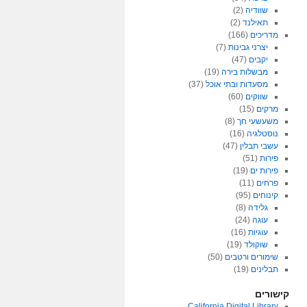
שוודיה
(2)
תאילנד
(2)
מדריכים
(166)
יצרני גבינות
(7)
יקבים
(47)
מבשלות בירה
(19)
מסעדות ובתי אוכל
(37)
שווקים
(60)
מרקים
(15)
משעשעי חך
(8)
נוסטלגיה
(16)
עשבי תבלין
(47)
פירות
(51)
פירות ים
(19)
פרחים
(11)
קינוחים
(95)
גלידה
(8)
עוגה
(24)
עוגיות
(16)
שוקולד
(19)
שימורים ורטבים
(50)
תבלינים
(19)
קישורים
California Digital Library