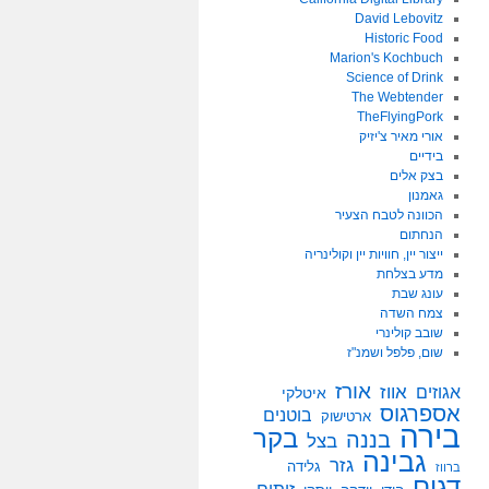
David Lebovitz
Historic Food
Marion's Kochbuch
Science of Drink
The Webtender
TheFlyingPork
אורי מאיר צ'יזיק
בידיים
בצק אלים
גאמנון
הכוונה לטבח הצעיר
הנחתום
ייצור יין, חוויות יין וקולינריה
מדע בצלחת
עונג שבת
צמח השדה
שובב קולינרי
שום, פלפל ושמנ"ז
אורז
אווז
אגוזים
איטלקי
אספרגוס
בוטנים
ארטישוק
בירה
בקר
בננה
בצל
גבינה
גזר
גלידה
ברווז
דגים