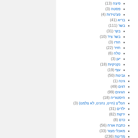
פיצה
(13)
פסטה
(3)
פצ'טידות
(4)
בריא
(41)
בשר
(111)
בקר
(31)
בשר ציד
(10)
הודו
(3)
חזיר
(22)
טלה
(6)
יען
(3)
נקניקיות
(18)
עוף
(19)
גבינות
(50)
גינה
(1)
דגים
(49)
הגיגים
(99)
היסטוריה
(18)
הנל"צ (היינו, נהנינו, לא צלמנו)
(3)
ילדים
(31)
ירקות
(82)
כרם
(8)
כתבת אורח
(56)
מאכלי מצור
(33)
מדינות
(236)