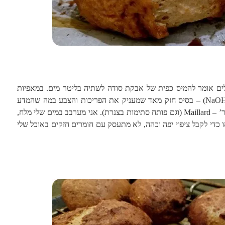
 אומר להמיס כפית של אבקת סודה לשתיה בליטר מים. במאפיות
גדולות משתמשים בקאוסטיק סודה (NaOH) – בסיס חזק מאד שמעניק את הפריכות והצבע במה שהמדע
אוהב לכנות במבטא צרפתי ‘תגובת מָיָר’ – Maillard (וגם פותח סתימות בצנרת). אני מערבב במים שלי מלח,
כדי לקבל ציפוי יפה וכהה, לא מתעסק עם חומרים חזקים באוכל שלי