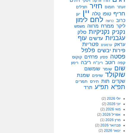
זיתים
הודו
וודקה
ויסקי
חזיר
זעתר
חומוס
חצילים
יין
חריף
טופו
טלה
יען
לחם
לימון
כרוב
כרשה
ממרח
ליקר
מרווה
משמש
נקניקיות
נקניק
סלק
עגבניות
עוף
עדשים
פטריות
עראק
ערמונים
פלפל
פירות יבשים
פסטה
פרחים
קוקוס
פסיון
רוטב
ריבה
קפה
ריב"ח
רימון
שום
שומשום
שומר
שוקולד
שמנת
שזיפים
תות
שקדים
תירס
תמרים
תפ"א
תפ"ע
תרד
יולי 2026
(2)
יוני 2026
(2)
מאי 2026
(2)
אפריל 2026
(2)
מרץ 2026
(1)
פברואר 2026
(2)
ינואר 2026
(2)