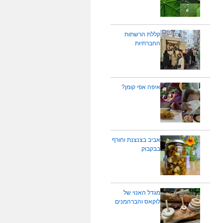
קללת הרשתות
החברתיות
איפה אפי קומן?
אביב בצנצנת וחורף
בבקבוק
מגדל האנוי של
לוקאס והברהמנים