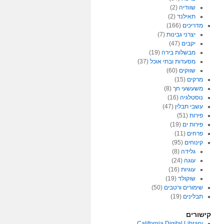
שוודיה
(2)
תאילנד
(2)
מדריכים
(166)
יצרני גבינות
(7)
יקבים
(47)
מבשלות בירה
(19)
מסעדות ובתי אוכל
(37)
שווקים
(60)
מרקים
(15)
משעשעי חך
(8)
נוסטלגיה
(16)
עשבי תבלין
(47)
פירות
(51)
פירות ים
(19)
פרחים
(11)
קינוחים
(95)
גלידה
(8)
עוגה
(24)
עוגיות
(16)
שוקולד
(19)
שימורים ורטבים
(50)
תבלינים
(19)
קישורים
California Digital Library