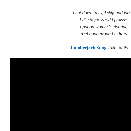
I like to press wild flowers
I put on women's clothing
And hang around in bars
Lumberjack Song
\ Monty Pyt