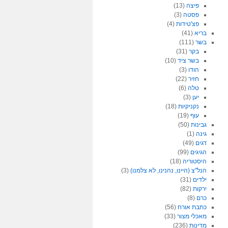
פיצה
(13)
פסטה
(3)
פצ'טידות
(4)
בריא
(41)
בשר
(111)
בקר
(31)
בשר ציד
(10)
הודו
(3)
חזיר
(22)
טלה
(6)
יען
(3)
נקניקיות
(18)
עוף
(19)
גבינות
(50)
גינה
(1)
דגים
(49)
הגיגים
(99)
היסטוריה
(18)
הנל"צ (היינו, נהנינו, לא צלמנו)
(3)
ילדים
(31)
ירקות
(82)
כרם
(8)
כתבת אורח
(56)
מאכלי מצור
(33)
מדינות
(236)