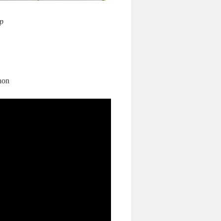
I cut down trees, I skip and jump
hon