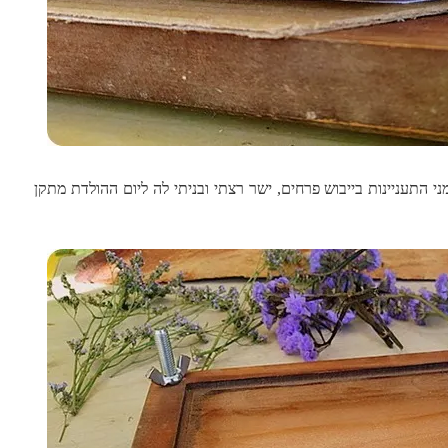
 התעניינות בייבוש פרחים, ישר רצתי ובניתי לה ליום ההולדת מתקן