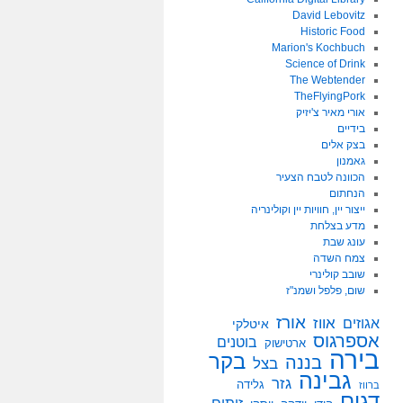
David Lebovitz
Historic Food
Marion's Kochbuch
Science of Drink
The Webtender
TheFlyingPork
אורי מאיר צ'יזיק
בידיים
בצק אלים
גאמנון
הכוונה לטבח הצעיר
הנחתום
ייצור יין, חוויות יין וקולינריה
מדע בצלחת
עונג שבת
צמח השדה
שובב קולינרי
שום, פלפל ושמנ"ז
אורז
אווז
אגוזים
איטלקי
אספרגוס
בוטנים
ארטישוק
בירה
בקר
בננה
בצל
גבינה
גזר
גלידה
ברווז
דגים