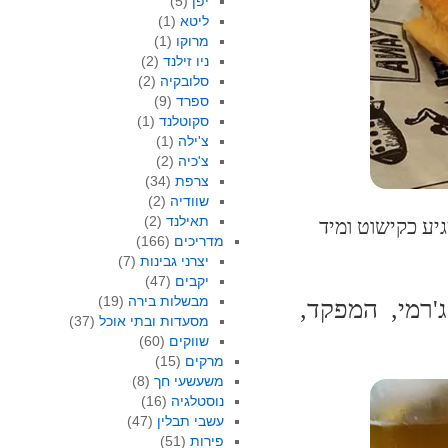
יפן
(5)
ליטא
(1)
מרוקו
(1)
ניו זילנד
(2)
סלובקיה
(2)
ספרד
(9)
סקוטלנד
(1)
צ'ילה
(1)
צ'כיה
(2)
צרפת
(34)
שוודיה
(2)
תאילנד
(2)
גיע כקישוט ומיד
מדריכים
(166)
יצרני גבינות
(7)
יקבים
(47)
מבשלות בירה
(19)
'רמי, המפקד,
מסעדות ובתי אוכל
(37)
שווקים
(60)
מרקים
(15)
משעשעי חך
(8)
נוסטלגיה
(16)
עשבי תבלין
(47)
פירות
(51)