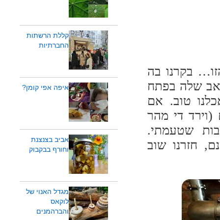
קללת הרשתות
החברתיות
זו… בקרנו בה
 כשרק נפתח הפאב שלה בפתח
איפה אפי קומן?
כלנו טוב. אם
 (וירד די מהר
ות שטעמתי.
אביב בצנצנת
ם, חזרנו שוב
וחורף בבקבוק
מגדל האנוי של
לוקאס
והברהמנים