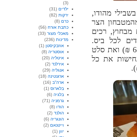
(3)
ילדים
(31)
בשבילי מהודו,
ירקות
(82)
מהמטבחון הצר
כרם
(8)
כתבת אורח
(56)
ם מבחוץ, רכים
מאכלי מצור
(33)
ים לכל ביס.
מדינות
(236)
אוזבקיסטן
(1)
האינדיאניות אוהבות מאד את פניני הפורטובלו (62 ₪) ואת סלט
אוסטריה
(8)
 ונחישות את כל
איטליה
(20)
אירלנד
(2)
אנגליה
(29)
ארגנטינה
(18)
ארה"ב
(16)
בלארוס
(1)
בלגיה
(6)
גרמניה
(71)
הודו
(8)
הולנד
(2)
הונגריה
(6)
וייטנאם
(2)
יוון
(1)