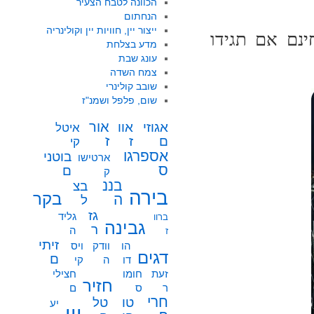
הכוונה לטבח הצעיר
הנחתום
ייצור יין, חוויות יין וקולינריה
ינם אם תגידו
מדע בצלחת
עונג שבת
צמח השדה
שובב קולינרי
שום, פלפל ושמנ"ז
אור
אוו
אגוזי
איטל
ז
ז
ם
קי
אספרגו
בוטני
ארטישו
ס
ם
ק
בננ
בצ
בירה
בקר
ה
ל
גז
גליד
ברוו
גבינה
ר
ה
ז
זיתי
הו
וודק
ויס
דגים
ם
דו
ה
קי
זעת
חומו
חצילי
חזיר
ר
ס
ם
חרי
טו
טל
יע
יין