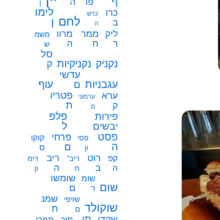
ף
פו
ה
ן
לימו
כרו
כרש
לחם
ן
ב
ה
ממר
ליק
מרוו
משמ
ח
ר
ה
ש
סל
נקניק
נקניקיות
ק
עדשי
עגבניות
עוף
ם
פטריו
ערא
ערמוני
ת
ק
ם
פלפ
פירות
ל
יבשים
פסט
פרחי
קוקו
פסי
ה
ם
ס
ון
רוט
ריב
קפ
ריב"
רימ
ב
ה
ה
ח
ון
שומשו
שומ
שום
ם
ר
שמנ
שזיפי
שוקולד
ת
ם
תו
שקדי
תיר
תמרי