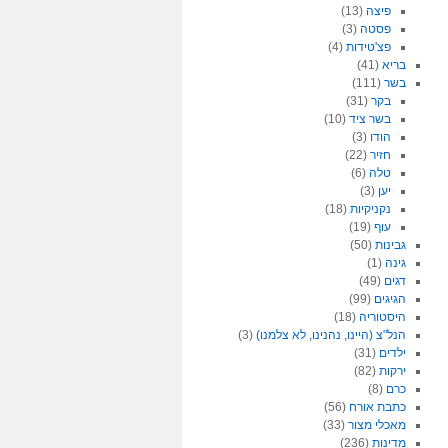
פיצה
(13)
פסטה
(3)
פצ'טידות
(4)
בריא
(41)
בשר
(111)
בקר
(31)
בשר ציד
(10)
הודו
(3)
חזיר
(22)
טלה
(6)
יען
(3)
נקניקיות
(18)
עוף
(19)
גבינות
(50)
גינה
(1)
דגים
(49)
הגיגים
(99)
היסטוריה
(18)
הנל"צ (היינו, נהנינו, לא צלמנו)
(3)
ילדים
(31)
ירקות
(82)
כרם
(8)
כתבת אורח
(56)
מאכלי מצור
(33)
מדינות
(236)