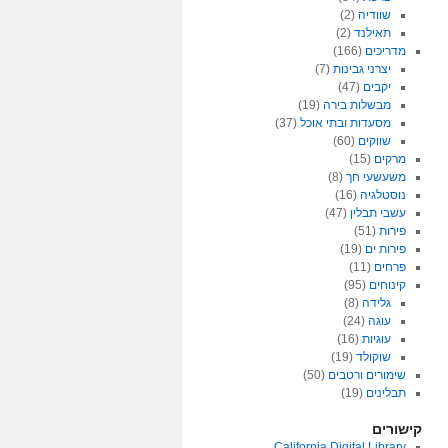
שוודיה
(2)
תאילנד
(2)
מדריכים
(166)
יצרני גבינות
(7)
יקבים
(47)
מבשלות בירה
(19)
מסעדות ובתי אוכל
(37)
שווקים
(60)
מרקים
(15)
משעשעי חך
(8)
נוסטלגיה
(16)
עשבי תבלין
(47)
פירות
(51)
פירות ים
(19)
פרחים
(11)
קינוחים
(95)
גלידה
(8)
עוגה
(24)
עוגיות
(16)
שוקולד
(19)
שימורים ורטבים
(50)
תבלינים
(19)
קישורים
California Digital Library