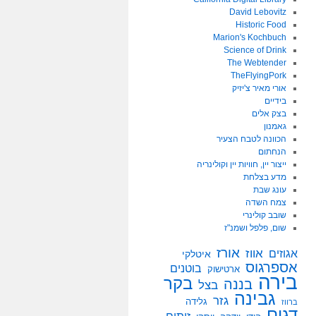
David Lebovitz
Historic Food
Marion's Kochbuch
Science of Drink
The Webtender
TheFlyingPork
אורי מאיר צ'יזיק
בידיים
בצק אלים
גאמנון
הכוונה לטבח הצעיר
הנחתום
ייצור יין, חוויות יין וקולינריה
מדע בצלחת
עונג שבת
צמח השדה
שובב קולינרי
שום, פלפל ושמנ"ז
אורז
אווז
אגוזים
איטלקי
אספרגוס
בוטנים
ארטישוק
בירה
בקר
בננה
בצל
גבינה
גזר
גלידה
ברווז
דגים