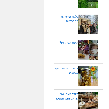
קללת הרשתות
החברתיות
איפה אפי קומן?
אביב בצנצנת וחורף
בבקבוק
מגדל האנוי של
לוקאס והברהמנים