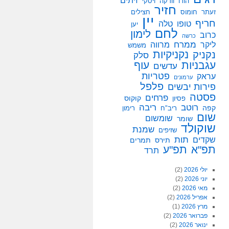
זיתים
הודו
וודקה
ויסקי
חזיר
זעתר
חומוס
חצילים
יין
חריף
טופו
טלה
יען
לחם
לימון
כרוב
כרשה
ממרח
ליקר
מרווה
משמש
נקניקיות
נקניק
סלק
עגבניות
עוף
עדשים
פטריות
עראק
ערמונים
פלפל
פירות יבשים
פסטה
פרחים
קוקוס
פסיון
רוטב
ריבה
קפה
ריב"ח
רימון
שום
שומשום
שומר
שוקולד
שמנת
שזיפים
תות
שקדים
תירס
תמרים
תפ"א
תפ"ע
תרד
יולי 2026
(2)
יוני 2026
(2)
מאי 2026
(2)
אפריל 2026
(2)
מרץ 2026
(1)
פברואר 2026
(2)
ינואר 2026
(2)