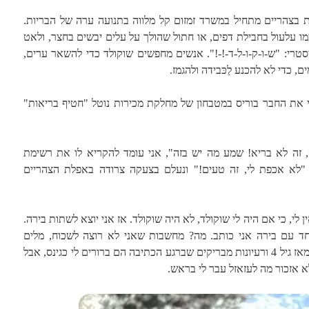
בצהריים מתחיל במשרד זמזום קל מלווה בתנועה ערה של הבריות.
 עלעול בחבילת דפים, או חתול שהולך על עלים יבשים בחצר, ולאט
סטרי: "ש-ו-ק-ו-ל-ד-!-!". אנשים מחפשים שוקולד כדי להשאר ערים,
, כדי לא להכנע לַכּבידה ולהגמז.
ת החבר בוריס במטבחון של מחלקת מכירות נוטל "חטיף בריאות"
ה, זה לא בריא! שמע מה יש בזה", אני עומד להקריא לו את רשימת
"לא אכפת לי, זה טעים!" ונעלם בצעקה צרודה באפלת הצהריים
 לי, כי אם היה לי שוקולד, לא היה שוקולד. אז אני יוצא לשתות בירה.
חד עם בירה אני כותב. מה? מחשבות שאני לא רוצה לשכוח, מלים
מצחיקות, דברים שלא חשבתי עליהם מאז גיל 4 ורעיונות מבריקים שברגע הכתיבה הם ברורים לי כגינס, אבל
 אזכור מה לעזאזל עבר לי בראש.