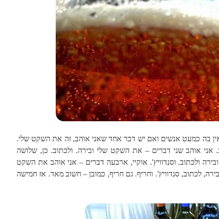
 שזו שעה שאין בה כמעט אנשים ואם יש דבר אחד שאני אוהב, זה את השקט שלי.
 אני אוהב שני דברים – את השקט שלי ובירה. ולכתוב. כן, שלושה
ירה ולכתוב. וסנדוויץ'. אוקיי, ארבעה דברים – אני אוהב את השקט
בירה, לכתוב, סנדוויץ'. וחריף. גם חריף, כמובן – חשוב מאד. אז חמישה