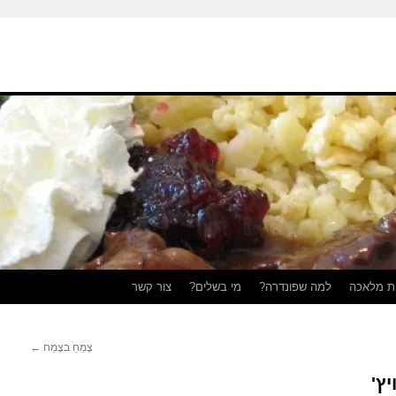
ת מלאכה
למה שפונדרה?
מי בשלים?
צור קשר
צָמֵחַ בצֶמַח
←
ץ'