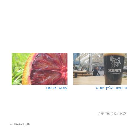
ד נשוב אלייך שניט
פוסט מורטם
 לכאן
עם קישור ישיר
.
צָמֵחַ בצֶמַח
←