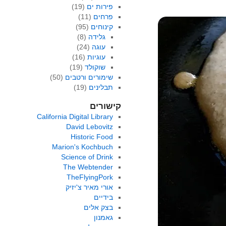
פירות ים
(19)
פרחים
(11)
קינוחים
(95)
גלידה
(8)
עוגה
(24)
עוגיות
(16)
שוקולד
(19)
שימורים ורטבים
(50)
תבלינים
(19)
קישורים
California Digital Library
David Lebovitz
Historic Food
Marion's Kochbuch
Science of Drink
The Webtender
TheFlyingPork
אורי מאיר צ'יזיק
בידיים
בצק אלים
גאמנון