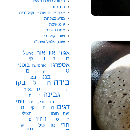
הכוונה לטבח הצעיר
הנחתום
ייצור יין, חוויות יין וקולינריה
מדע בצלחת
עונג שבת
צמח השדה
שובב קולינרי
שום, פלפל ושמנ"ז
אור
אוו
אגוזי
איטל
ז
ז
ם
קי
אספרגו
בוטני
ארטישו
ס
ם
ק
בננ
בצ
בירה
בקר
ה
ל
גז
גליד
ברוו
גבינה
ר
ה
ז
זיתי
הו
וודק
ויס
דגים
ם
דו
ה
קי
זעת
חומו
חצילי
חזיר
ר
ס
ם
חרי
טו
טל
יע
יין