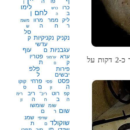
ף
פו
ה
ן
לימו
כרו
כרש
לחם
ן
ב
ה
ממר
ליק
מרוו
משמ
ח
ר
ה
ש
סל
נקניק
נקניקיות
ק
עדשי
עגבניות
עוף
ם
פטריו
ערא
ערמוני
כשהחלק העליון של הבצק נראה יבש מחכים עוד כ-2 דקות על
ת
ק
ם
פלפ
פירות
ל
יבשים
פסט
פרחי
קוקו
פסי
ה
ם
ס
ון
רוט
ריב
קפ
ריב"
רימ
ב
ה
ה
ח
ון
שומשו
שומ
שום
ם
ר
שמנ
שזיפי
שוקולד
ת
ם
תו
שקדי
תיר
תמרי