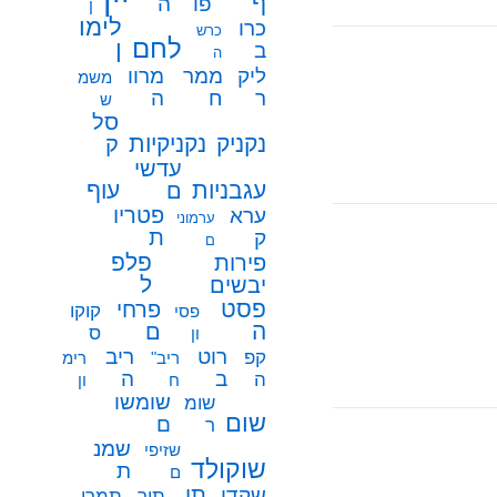
ף
פו
ה
ן
לימו
כרו
כרש
לחם
ן
ב
ה
ממר
ליק
מרוו
משמ
ח
ר
ה
ש
סל
נקניק
נקניקיות
ק
עדשי
עגבניות
עוף
ם
פטריו
ערא
ערמוני
ת
ק
ם
פלפ
פירות
ל
יבשים
פסט
פרחי
קוקו
פסי
ה
ם
ס
ון
רוט
ריב
קפ
ריב"
רימ
ב
ה
ה
ח
ון
שומשו
שומ
שום
ם
ר
שמנ
שזיפי
שוקולד
ת
ם
תו
שקדי
תיר
תמרי