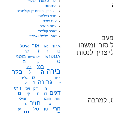
הכוונה לטבח הצעיר
הנחתום
ייצור יין, חוויות יין וקולינריה
מדע בצלחת
עונג שבת
צמח השדה
שובב קולינרי
שום, פלפל ושמנ"ז
פעם
סורי ומשהו
אור
אוו
אגוזי
איטל
ז
ז
ם
קי
 צריך לנסות
אספרגו
בוטני
ארטישו
ס
ם
ק
בננ
בצ
בירה
בקר
ה
ל
גז
גליד
ברוו
גבינה
ר
ה
ז
זיתי
הו
וודק
ויס
דגים
ם
דו
ה
קי
זעת
חומו
חצילי
ט, למרבה
חזיר
ר
ס
ם
חרי
טו
טל
יע
יין