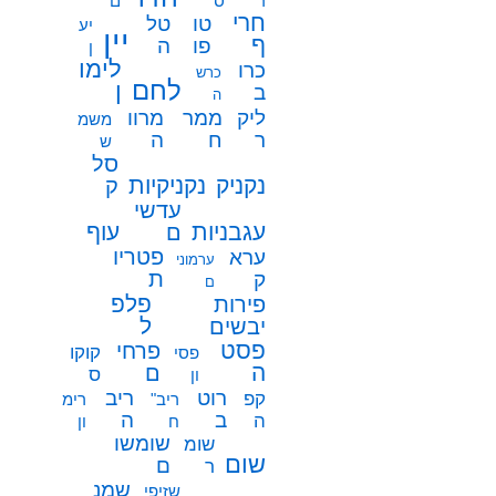
ר
ס
ם
חרי
טו
טל
יע
יין
ף
פו
ה
ן
לימו
כרו
כרש
לחם
ן
ב
ה
ממר
ליק
מרוו
משמ
ח
ר
ה
ש
סל
נקניק
נקניקיות
ק
עדשי
עגבניות
עוף
ם
פטריו
ערא
ערמוני
ת
ק
ם
פלפ
פירות
ל
יבשים
פסט
פרחי
קוקו
פסי
ה
ם
ס
ון
רוט
ריב
קפ
ריב"
רימ
ב
ה
ה
ח
ון
שומשו
שומ
שום
ם
ר
שמנ
שזיפי