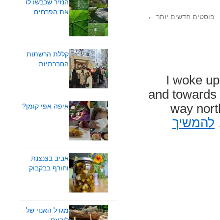
הנזיר שכבשו לו
את הפרחים
פוסטים חדשים יותר
←
קללת הרשתות
החברתיות
I woke u
and towards N
way north
איפה אפי קומן?
להמשיך
אביב בצנצנת
וחורף בבקבוק
מגדל האנוי של