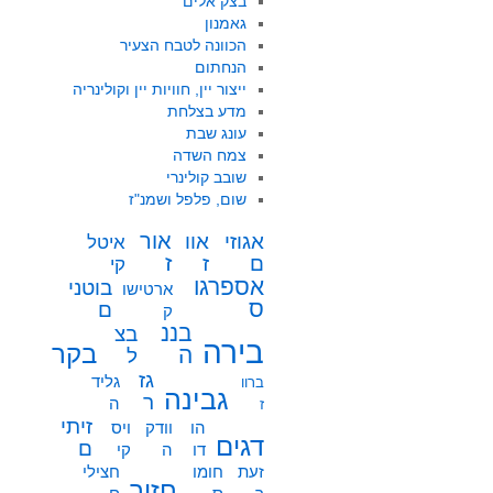
בצק אלים
גאמנון
הכוונה לטבח הצעיר
הנחתום
ייצור יין, חוויות יין וקולינריה
מדע בצלחת
עונג שבת
צמח השדה
שובב קולינרי
שום, פלפל ושמנ"ז
אור
אוו
אגוזי
איטל
ז
ז
ם
קי
אספרגו
בוטני
ארטישו
ס
ם
ק
בננ
בצ
בירה
בקר
ה
ל
גז
גליד
ברוו
גבינה
ר
ה
ז
זיתי
הו
וודק
ויס
דגים
ם
דו
ה
קי
זעת
חומו
חצילי
חזיר