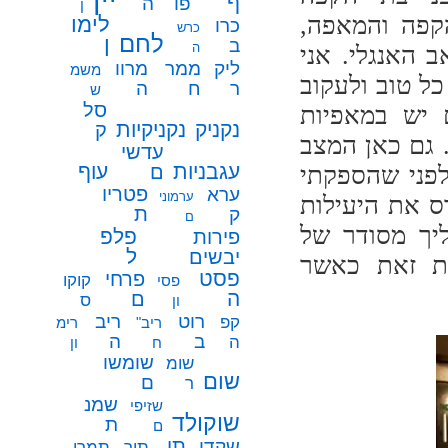
ף
פו
ה
ן
הקפה והמאפה,
לימו
כרו
כרש
לחם
ן
ב
ה
 האנגלי. אני
ממר
ליק
מרוו
משמ
ל טוב ולעקוב
ח
ר
ה
ש
סל
 יש במאפיות
נקניק
נקניקיות
ק
 גם כאן המצב
עדשי
עגבניות
עוף
לפני שהספקתי
ם
פטריו
ערא
ערמוני
ס את היעילות
ת
ק
ם
ליך מסודר של
פלפ
פירות
ל
יבשים
ת זאת כאשר
פסט
פרחי
קוקו
פסי
ה
ם
ס
ון
רוט
ריב
קפ
ריב"
רימ
ב
ה
ה
ח
ון
שומשו
שומ
שום
ם
ר
שמנ
שזיפי
שוקולד
ת
ם
תו
שקדי
תיר
תמרי