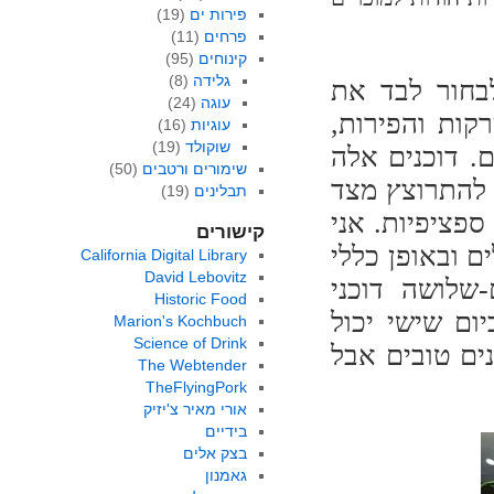
פירות ים
(19)
פרחים
(11)
קינוחים
(95)
גלידה
(8)
בחור לבד את
עוגה
(24)
רקות והפירות,
עוגיות
(16)
שוקולד
(19)
. דוכנים אלה
שימורים ורטבים
(50)
ם להתרוצץ מצד
תבלינים
(19)
פציפיות. אני
קישורים
 ובאופן כללי
California Digital Library
David Lebovitz
-שלושה דוכני
Historic Food
ום שישי יכול
Marion's Kochbuch
Science of Drink
ים טובים אבל
The Webtender
TheFlyingPork
אורי מאיר צ'יזיק
בידיים
בצק אלים
גאמנון