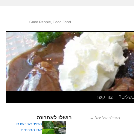
.Good People, Good Food
בשלים?
צור קשר
בושלו לאחרונה
הסד”כ של יהל
←
הנזיר שכבשו לו
את הפרחים