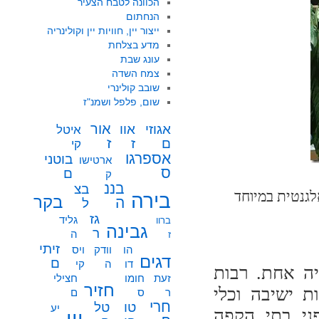
הכוונה לטבח הצעיר
הנחתום
ייצור יין, חוויות יין וקולינריה
מדע בצלחת
עונג שבת
צמח השדה
שובב קולינרי
שום, פלפל ושמנ"ז
אור
אוו
אגוזי
איטל
ז
ז
ם
קי
אספרגו
בוטני
ארטישו
ס
ם
ק
בננ
בצ
בירה
בקר
ה
ל
גז
גליד
ברוו
גבינה
ר
ה
ז
זיתי
הו
וודק
ויס
דגים
ם
דו
ה
קי
ה אחת. רבות
זעת
חומו
חצילי
חזיר
ת ישיבה וכלי
ר
ס
ם
חרי
טו
טל
יע
ני בתי הקפה
יין