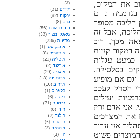
ב את המקום,
(3)
ילדים
(31)
 בגרמניה תורם
ירקות
(82)
 הליכה מסופר
כרם
(8)
כתבת אורח
(56)
סופרים בטווח הליכה, אבל זה
מאכלי מצור
(33)
צאה מכך, רוב
מדינות
(236)
אוזבקיסטן
(1)
 במקום קניות
אוסטריה
(8)
ם כמעט עגלות
איטליה
(20)
אירלנד
(2)
ים בסלסילה.
אנגליה
(29)
 וגם אם מופיע
ארגנטינה
(18)
ארה"ב
(16)
רי הסרק לעכב
בלארוס
(1)
מניות יעילים
בלגיה
(6)
גרמניה
(71)
אני אדם זריז
הודו
(8)
ז את המצרכים
הולנד
(2)
הונגריה
(6)
ליך אני ערוך
וייטנאם
(2)
המוצרים פשוט
יוון
(1)