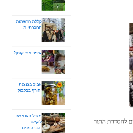
קללת הרשתות
החברתיות
איפה אפי קומן?
אביב בצנצנת
וחורף בבקבוק
מגדל האנוי של
ום להסדרת התור
לוקאס
והברהמנים