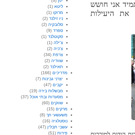
יפן
(5)
מיד אני חושש
ליטא
(1)
את היעילות
מרוקו
(1)
ניו זילנד
(2)
סלובקיה
(2)
ספרד
(9)
סקוטלנד
(1)
צ'ילה
(1)
צ'כיה
(2)
צרפת
(34)
שוודיה
(2)
תאילנד
(2)
מדריכים
(166)
יצרני גבינות
(7)
יקבים
(47)
מבשלות בירה
(19)
מסעדות ובתי אוכל
(37)
שווקים
(60)
מרקים
(15)
משעשעי חך
(8)
נוסטלגיה
(16)
עשבי תבלין
(47)
פירות
(51)
ת הודות למוכרים