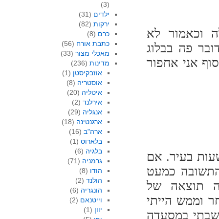
(3)
ילדים
(31)
ירקות
(82)
ה וכאמור לא
כרם
(8)
כתבת אורח
(56)
בר פה בבלוג
מאכלי מצור
(33)
סוף אני אחפור
מדינות
(236)
אוזבקיסטן
(1)
אוסטריה
(8)
איטליה
(20)
אירלנד
(2)
אנגליה
(29)
ארגנטינה
(18)
ארה"ב
(16)
בלארוס
(1)
בלגיה
(6)
עות בעיר. אם
גרמניה
(71)
התשובה כמעט
הודו
(8)
הולנד
(2)
ה תוצאה של
הונגריה
(6)
ר וממש הייתי
וייטנאם
(2)
יוון
(1)
ישבתי במסעדה