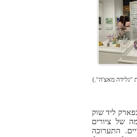
 "גלידה מאצ'ה".)
פארק ליד שוק
ה של ציורים
יים. התערוכה