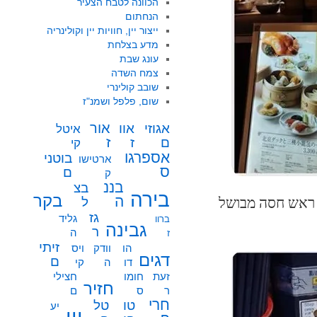
הכוונה לטבח הצעיר
הנחתום
ייצור יין, חוויות יין וקולינריה
מדע בצלחת
עונג שבת
צמח השדה
שובב קולינרי
שום, פלפל ושמנ"ז
אור
אוו
אגוזי
איטל
ז
ז
ם
קי
אספרגו
בוטני
ארטישו
ס
ם
ק
בננ
בצ
בירה
בקר
ה
ל
 ראש חסה מבושל
גז
גליד
ברוו
גבינה
ר
ה
ז
זיתי
הו
וודק
ויס
דגים
ם
דו
ה
קי
זעת
חומו
חצילי
חזיר
ר
ס
ם
חרי
טו
טל
יע
יין