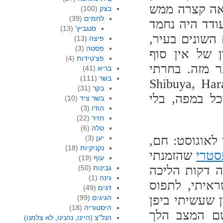
ראה קצרה ממש
בצק
(100)
לחמים
(39)
ודד היה נחמד
סנגביץ'
(13)
השונים בעיר,
פיצה
(13)
פסטה
(3)
ן של אין סוף
פצ'טידות
(4)
ר מזה. בחרתי
בריא
(41)
בשר
(111)
Shibuya, Harajuku, Asakus,
בקר
(31)
ני האוכל במפה, בלי
בשר ציד
(10)
הודו
(3)
חזיר
(22)
טלה
(6)
 לאוגוסט: חם,
יען
(3)
נקניקיות
(18)
סטרי
שהזמנתי
עוף
(19)
ה דקות הליכה
גבינות
(50)
גינה
(1)
איתי, לתפוס
דגים
(49)
 שעשיתי ביפן
הגיגים
(99)
היסטוריה
(18)
שם המצב הלך
הנל"צ (היינו, נהנינו, לא צלמנו)