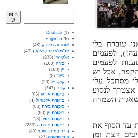
חיפו
ש
Deutsch
(1)
English
(25)
ני עובדת בלי
אותי זה מצחיק
(48)
אז"ש (אז זהו, שלא!)
(46)
ה!), לפעמים
אלכוהול
(238)
ענות ולפעמים
בירה
(108)
יין
(108)
הקפה, אבל יש
ליקר
(8)
מנהל שלי מסתכל עלי
קוקטייל
(20)
ביקורת
(347)
 אצטרך לנסוע
ביקורת אירוע
(66)
 שאגות השמחה
ביקורת אלכוהול
(4)
ביקורת בירה
(63)
ביקורת יין
(53)
ביקורת מוצר
(18)
ת עד הסוף את
ביקורת מסעדה
(236)
בירה במחיר שפוי
(40)
בים קצת זמן
בית מלאכה
(27)