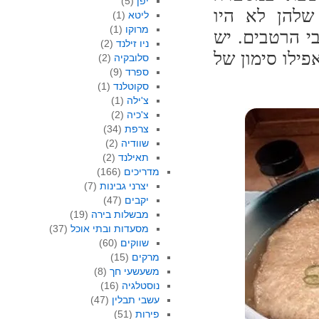
יפן
(5)
שלהן לא היו
ליטא
(1)
מרוקו
(1)
י הרטבים. יש
ניו זילנד
(2)
פילו סימון של
סלובקיה
(2)
ספרד
(9)
סקוטלנד
(1)
צ'ילה
(1)
צ'כיה
(2)
צרפת
(34)
שוודיה
(2)
תאילנד
(2)
מדריכים
(166)
יצרני גבינות
(7)
יקבים
(47)
מבשלות בירה
(19)
מסעדות ובתי אוכל
(37)
שווקים
(60)
מרקים
(15)
משעשעי חך
(8)
נוסטלגיה
(16)
עשבי תבלין
(47)
פירות
(51)