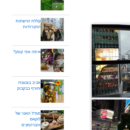
קללת הרשתות
החברתיות
איפה אפי קומן?
אביב בצנצנת
וחורף בבקבוק
מגדל האנוי של
לוקאס
והברהמנים