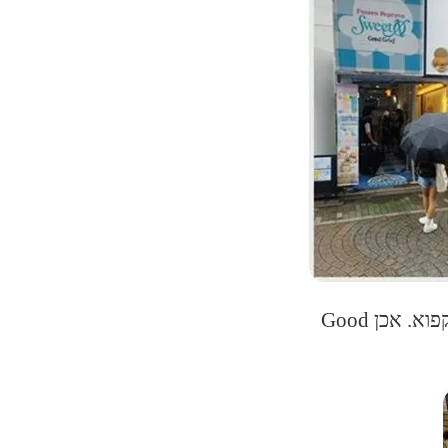
(מימין לשמאל: מאצ'ה, קרפים, עוד גלידות, מאפיה ופופקורן קפוא. אכן Good