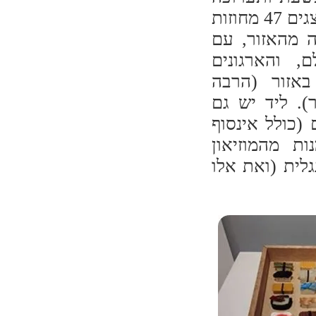
מקסימה ממש. בחדר אחר, שעל שמו המוזיאון, מוצגים 47 מחוזות
ה מהאזור, עם
, והארגונים
אזור (הרבה
). ליד יש גם
(כולל אינסוף
ת מהמוזיאון
לית (ואת אלו