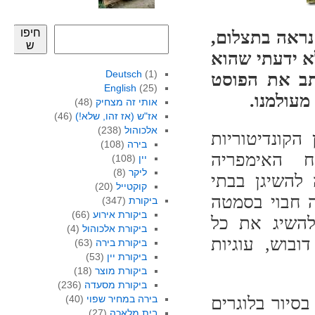
חיפו
נראה בתצלום,
ש
א ידעתי שהוא
Deutsch
(1)
ותב את הפוסט
English
(25)
מעולמנו.
אותי זה מצחיק
(48)
אז"ש (אז זהו, שלא!)
(46)
אלכוהול
(238)
הקונדיטוריות
בירה
(108)
 האימפריה
יין
(108)
ליקר
(8)
 להשיגן בבתי
קוקטייל
(20)
ה חבוי בסמטה
ביקורת
(347)
ביקורת אירוע
(66)
להשיג את כל
ביקורת אלכוהול
(4)
בוש, עוגיות
ביקורת בירה
(63)
ביקורת יין
(53)
ביקורת מוצר
(18)
ביקורת מסעדה
(236)
בסיור בלוגרים
בירה במחיר שפוי
(40)
בית מלאכה
(27)