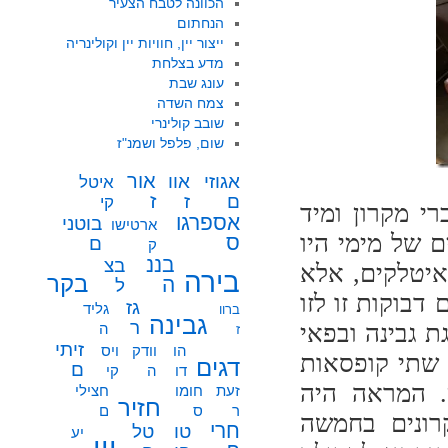
הכוונה לטבח הצעיר
הנחתום
ייצור יין, חוויות יין וקולינריה
מדע בצלחת
עונג שבת
צמח השדה
שובב קולינרי
שום, פלפל ושמנ"ז
אור
אוו
אגוזי
איטל
ז
ז
ם
קי
י מקרון ומיד
אספרגו
בוטני
ארטישו
 של מימי היו
ס
ם
ק
בננ
בצ
איטלקים, אלא
בירה
בקר
ה
ל
דבוקות זו לזו
גז
גליד
ברוו
גבינה
ר
 גבינה ובפאי
ה
ז
זיתי
הו
וודק
ויס
 שתי קופסאות
דגים
ם
דו
ה
קי
. המראה היה
זעת
חומו
חצילי
חזיר
ר
ס
ם
תעתי התברר שקופסא של 15 מקרונים בחמשה
חרי
טו
טל
יע
יין