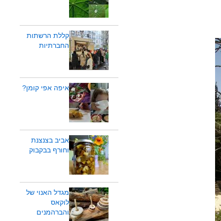
קללת הרשתות
החברתיות
איפה אפי קומן?
אביב בצנצנת
וחורף בבקבוק
מגדל האנוי של
לוקאס
והברהמנים