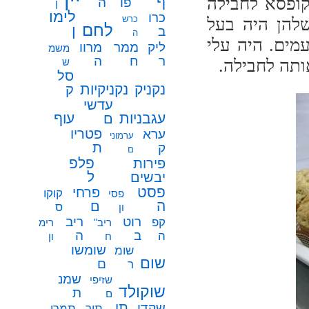
סיף קופסא לחבילה
ף
פו
ה
ן
לימו
כרו
כרש
שלהן היה בעל
לחם
ן
ב
ה
מים. היה עלי
ממר
ליק
מרוו
משמ
ח
ר
ה
ותה לחבילה.
ש
סל
נקניק
נקניקיות
ק
עדשי
עגבניות
עוף
ם
פטריו
ערא
ערמוני
ת
ק
ם
פלפ
פירות
ל
יבשים
פסט
פרחי
קוקו
פסי
ה
ם
ס
ון
רוט
ריב
קפ
ריב"
רימ
ב
ה
ה
ח
ון
שומשו
שומ
שום
ם
ר
שמנ
שזיפי
שוקולד
ת
ם
תו
שקדי
תיר
תמרי