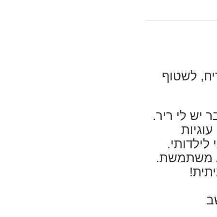
די להריח, לשטוף
 יש לי ריר.
עוגיות
לילדותי.
א משתמשת.
תית!
ב