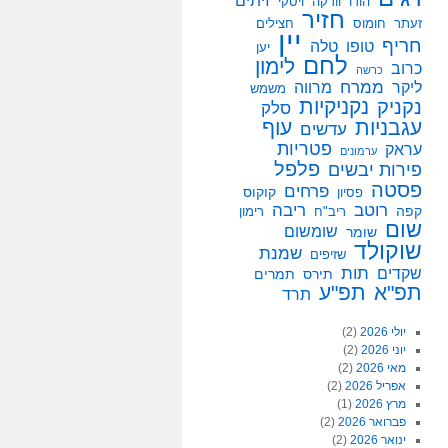
זיתים
הודו
וודקה
ויסקי
חזיר
זעתר
חומוס
חצילים
יין
חריף
טופו
טלה
יען
לחם
לימון
כרוב
כרשה
ממרח
ליקר
מרווה
משמש
נקניקיות
נקניק
סלק
עגבניות
עוף
עדשים
פטריות
עראק
ערמונים
פלפל
פירות יבשים
פסטה
פרחים
קוקוס
פסיון
רוטב
ריבה
קפה
ריב"ח
רימון
שום
שומשום
שומר
שוקולד
שמנת
שזיפים
תות
שקדים
תירס
תמרים
תפ"א
תפ"ע
תרד
יולי 2026
(2)
יוני 2026
(2)
מאי 2026
(2)
אפריל 2026
(2)
מרץ 2026
(1)
פברואר 2026
(2)
ינואר 2026
(2)