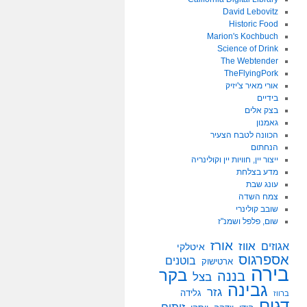
David Lebovitz
Historic Food
Marion's Kochbuch
Science of Drink
The Webtender
TheFlyingPork
אורי מאיר צ'יזיק
בידיים
בצק אלים
גאמנון
הכוונה לטבח הצעיר
הנחתום
ייצור יין, חוויות יין וקולינריה
מדע בצלחת
עונג שבת
צמח השדה
שובב קולינרי
שום, פלפל ושמנ"ז
אורז
אווז
אגוזים
איטלקי
אספרגוס
בוטנים
ארטישוק
בירה
בקר
בננה
בצל
גבינה
גזר
גלידה
ברווז
דגים