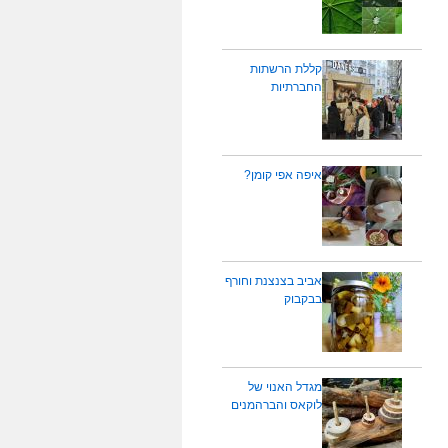
קללת הרשתות
החברתיות
איפה אפי קומן?
אביב בצנצנת וחורף
בבקבוק
מגדל האנוי של
לוקאס והברהמנים