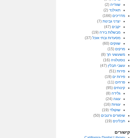
שוודיה
(2)
תאילנד
(2)
מדריכים
(166)
יצרני גבינות
(7)
יקבים
(47)
מבשלות בירה
(19)
מסעדות ובתי אוכל
(37)
שווקים
(60)
מרקים
(15)
משעשעי חך
(8)
נוסטלגיה
(16)
עשבי תבלין
(47)
פירות
(51)
פירות ים
(19)
פרחים
(11)
קינוחים
(95)
גלידה
(8)
עוגה
(24)
עוגיות
(16)
שוקולד
(19)
שימורים ורטבים
(50)
תבלינים
(19)
קישורים
California Digital Library