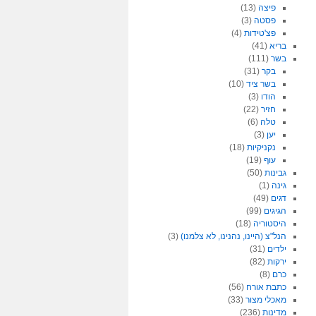
פיצה
(13)
פסטה
(3)
פצ'טידות
(4)
בריא
(41)
בשר
(111)
בקר
(31)
בשר ציד
(10)
הודו
(3)
חזיר
(22)
טלה
(6)
יען
(3)
נקניקיות
(18)
עוף
(19)
גבינות
(50)
גינה
(1)
דגים
(49)
הגיגים
(99)
היסטוריה
(18)
הנל"צ (היינו, נהנינו, לא צלמנו)
(3)
ילדים
(31)
ירקות
(82)
כרם
(8)
כתבת אורח
(56)
מאכלי מצור
(33)
מדינות
(236)