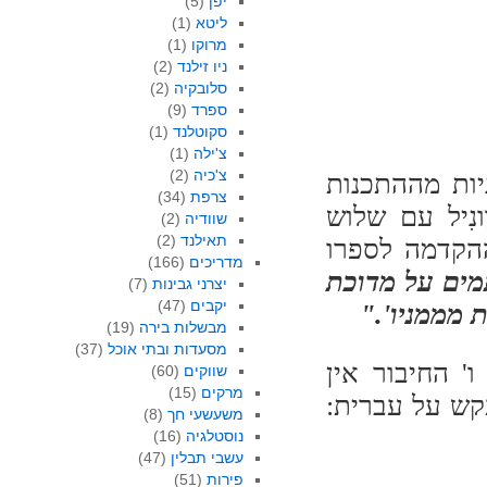
יפן
(5)
ליטא
(1)
מרוקו
(1)
ניו זילנד
(2)
סלובקיה
(2)
ספרד
(9)
סקוטלנד
(1)
צ'ילה
(1)
צ'כיה
(2)
ות מההתכנות
צרפת
(34)
ונִיל עם שלוש
שוודיה
(2)
תאילנד
(2)
ההקדמה לספרו
מדריכים
(166)
מים על מדוכת
יצרני גבינות
(7)
יקבים
(47)
 מממניו'."
מבשלות בירה
(19)
מסעדות ובתי אוכל
(37)
ו' החיבור אין
שווקים
(60)
מרקים
(15)
תעקש על עברית:
משעשעי חך
(8)
נוסטלגיה
(16)
עשבי תבלין
(47)
פירות
(51)