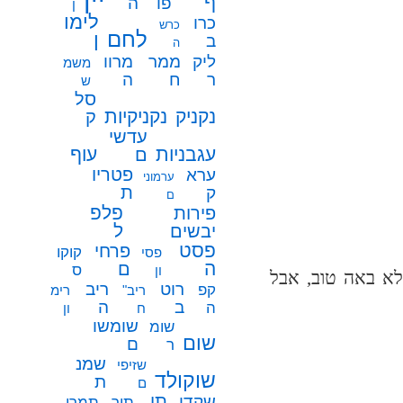
ף
פו
ה
ן
לימו
כרו
כרש
לחם
ן
ב
ה
ממר
ליק
מרוו
משמ
ח
ר
ה
ש
סל
נקניק
נקניקיות
ק
עדשי
עגבניות
עוף
ם
פטריו
ערא
ערמוני
ת
ק
ם
פלפ
פירות
ל
יבשים
פסט
פרחי
קוקו
פסי
ה
ם
ס
ון
לא באה טוב, אבל
רוט
ריב
קפ
ריב"
רימ
ב
ה
ה
ח
ון
שומשו
שומ
שום
ם
ר
שמנ
שזיפי
שוקולד
ת
ם
תו
שקדי
תיר
תמרי