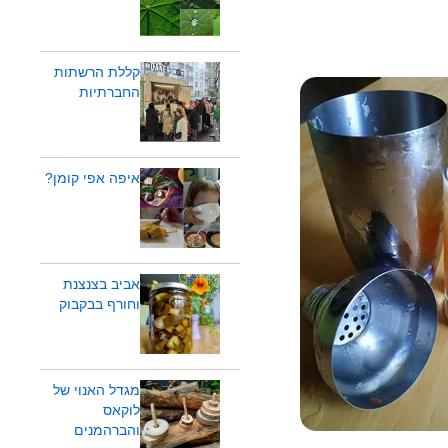
קללת הרשתות
החברתיות
איפה אפי קומן?
אביב בצנצנת
וחורף בבקבוק
מגדל האנוי של
לוקאס
והברהמנים