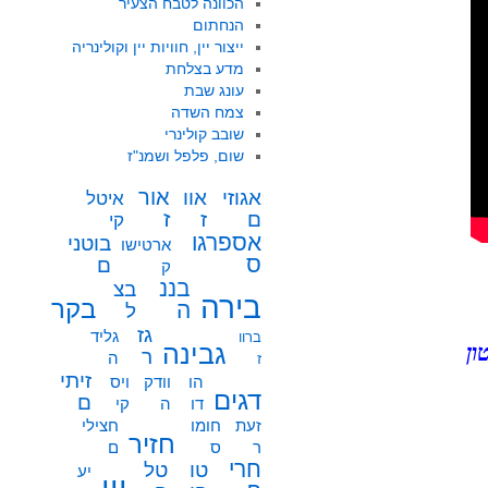
הכוונה לטבח הצעיר
הנחתום
ייצור יין, חוויות יין וקולינריה
מדע בצלחת
עונג שבת
צמח השדה
שובב קולינרי
שום, פלפל ושמנ"ז
אור
אוו
אגוזי
איטל
ז
ז
ם
קי
אספרגו
בוטני
ארטישו
ס
ם
ק
בננ
בצ
בירה
בקר
ה
ל
גז
גליד
ברוו
גבינה
ון
ר
ה
ז
זיתי
הו
וודק
ויס
דגים
ם
דו
ה
קי
זעת
חומו
חצילי
חזיר
ר
ס
ם
חרי
טו
טל
יע
יין