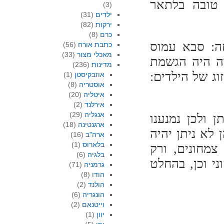
ת טובה בלתאר
(3)
ילדים
(31)
ירקות
(82)
כרם
(8)
עה בני משפחה: סבא עמוס
כתבת אורח
(56)
מאכלי מצור
(33)
רה היה הגשמת
מדינות
(236)
וג של הילדים:
אוזבקיסטן
(1)
אוסטריה
(8)
איטליה
(20)
אירלנד
(2)
אנגליה
(29)
ולכן נמנענו
ארגנטינה
(18)
לא ניתן יהיה
ארה"ב
(16)
בלארוס
(1)
צמחונים, ורק
בלגיה
(6)
י וכן, בהחלט
גרמניה
(71)
הודו
(8)
הולנד
(2)
הונגריה
(6)
וייטנאם
(2)
יוון
(1)