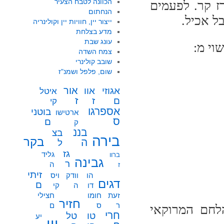
הכוונה לטבח הצעיר
ז קר. לפעמים
הנחתום
ל אכיל.
ייצור יין, חוויות יין וקולינריה
מדע בצלחת
עונג שבת
וי מ:
צמח השדה
שובב קולינרי
שום, פלפל ושמנ"ז
אור
אוו
אגוזי
איטל
ז
ז
ם
קי
אספרגו
בוטני
ארטישו
ס
ם
ק
בננ
בצ
בירה
בקר
ה
ל
גז
גליד
ברוו
גבינה
ר
ה
ז
זיתי
הו
וודק
ויס
דגים
ם
דו
ה
קי
זעת
חומו
חצילי
חזיר
ר
ס
ם
לחם המרוקאי
חרי
טו
טל
יע
יין