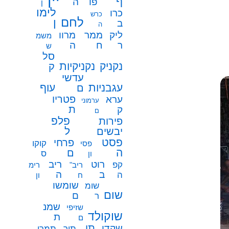
ף
פו
ה
ן
לימו
כרו
כרש
לחם
ן
ב
ה
ממר
ליק
מרוו
משמ
ח
ר
ה
ש
סל
נקניק
נקניקיות
ק
עדשי
עגבניות
עוף
ם
פטריו
ערא
ערמוני
ת
ק
ם
פלפ
פירות
ל
יבשים
פסט
פרחי
קוקו
פסי
ה
ם
ס
ון
רוט
ריב
קפ
ריב"
רימ
ב
ה
ה
ח
ון
שומשו
שומ
שום
ם
ר
שמנ
שזיפי
שוקולד
ת
ם
תו
שקדי
תיר
תמרי