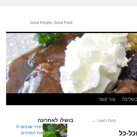
.Good People, Good Food
בשלים?
צור קשר
בושלו לאחרונה
חוות האנוי
←
הנזיר שכבשו לו
כל-כל
את הפרחים