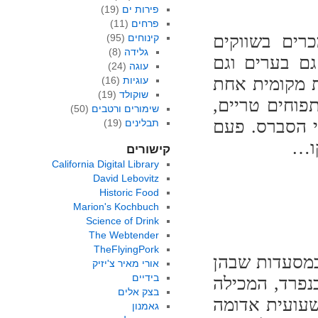
פירות ים
(19)
פרחים
(11)
רים בשווקים
קינוחים
(95)
גלידה
(8)
גם בערים וגם
עוגה
(24)
ת מקומית אחת
עוגיות
(16)
שוקולד
(19)
תפוחים טריים,
שימורים ורטבים
(50)
י הסברס. פעם
תבלינים
(19)
קו…
קישורים
California Digital Library
David Lebovitz
Historic Food
Marion's Kochbuch
Science of Drink
The Webtender
TheFlyingPork
במסעדות שבהן
אורי מאיר צ'יזיק
בידיים
בנפרד, המכילה
בצק אלים
שעועית אדומה
גאמנון