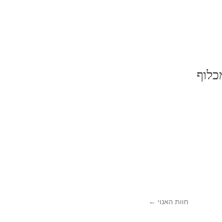
כלוף
חוות האנוי
←