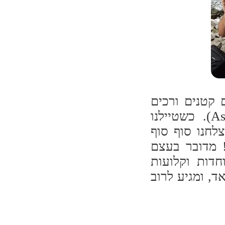
 קטנים ורכים
שנמכרים בתוך סלסלות ושמם "אססנו" (Asasno). כשטיילנו
לחנו סוף סוף
 מדובר בעצם
דות וקלועות
ד, ומגיע לרוב