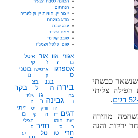
הכוונה לטבח הצעיר
הנחתום
ייצור יין, חוויות יין וקולינריה
מדע בצלחת
עונג שבת
צמח השדה
שובב קולינרי
שום, פלפל ושמנ"ז
אור
אוו
אגוזי
איטל
ז
ז
ם
קי
אספרגו
בוטני
ארטישו
ס
ם
ק
 שנשאר כבשתי
בננ
בצ
בירה
בקר
ה
ל
הפילה צליתי
גז
גליד
ברוו
.
גבינה
ר
ה
ז
זיתי
הו
וודק
ויס
דגים
ם
דו
ה
קי
שחמה מהירה
זעת
חומו
חצילי
ר ירקות והנה
חזיר
ר
ס
ם
חרי
טו
טל
יע
יין