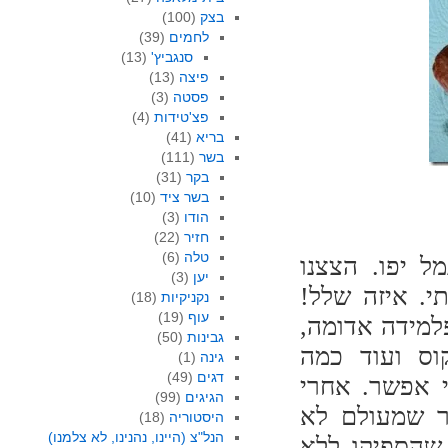
בצק
(100)
לחמים
(39)
סנגביץ'
(13)
פיצה
(13)
פסטה
(3)
פצ'טידות
(4)
בריא
(41)
בשר
(111)
בקר
(31)
בשר ציד
(10)
הודו
(3)
חזיר
(22)
טלה
(6)
ל יפו. הצצנו
יען
(3)
. איזה שלל!
נקניקיות
(18)
עוף
(19)
למידה אדומה,
גבינות
(50)
קוס ועוד כמה
גינה
(1)
דגים
(49)
י אפשר. אחרי
הגיגים
(99)
ר שמעולם לא
היסטוריה
(18)
הנל"צ (היינו, נהנינו, לא צלמנו)
ומות שהספיקו ללא