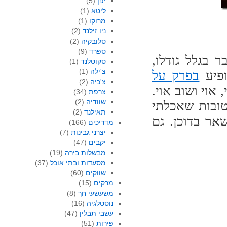
יפן
(5)
ליטא
(1)
מרוקו
(1)
ניו זילנד
(2)
סלובקיה
(2)
ספרד
(9)
 בגלל גודלו,
סקוטלנד
(1)
צ'ילה
(1)
ופיע
בפרק על
צ'כיה
(2)
 אוי ושוב אוי.
צרפת
(34)
שוודיה
(2)
טובות שאכלתי
תאילנד
(2)
אר בדוכן. גם
מדריכים
(166)
יצרני גבינות
(7)
יקבים
(47)
מבשלות בירה
(19)
מסעדות ובתי אוכל
(37)
שווקים
(60)
מרקים
(15)
משעשעי חך
(8)
נוסטלגיה
(16)
עשבי תבלין
(47)
פירות
(51)