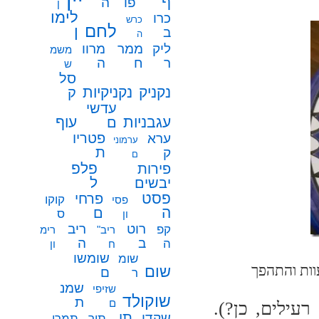
ף
פו
ה
ן
לימו
כרו
כרש
לחם
ן
ב
ה
ממר
ליק
מרוו
משמ
ח
ר
ה
ש
סל
נקניק
נקניקיות
ק
עדשי
עגבניות
עוף
ם
פטריו
ערא
ערמוני
ת
ק
ם
פלפ
פירות
ל
יבשים
פסט
פרחי
קוקו
פסי
ה
ם
ס
ון
רוט
ריב
קפ
ריב"
רימ
ב
ה
ה
ח
ון
שומשו
שומ
וות והתהפך
שום
ם
ר
שמנ
שזיפי
שוקולד
ת
ם
עילים, כן?).
תו
שקדי
תיר
תמרי