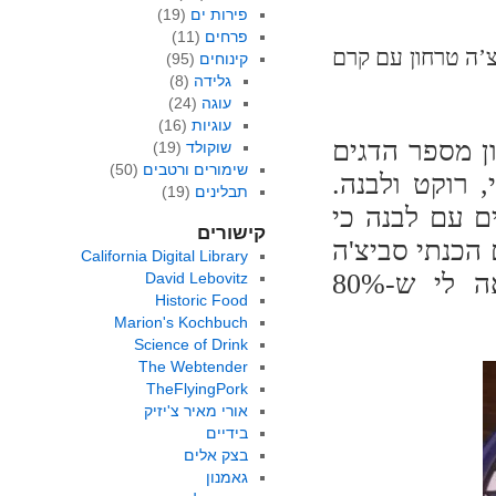
פירות ים
(19)
פרחים
(11)
רחון עם קרם
קינוחים
(95)
גלידה
(8)
עוגה
(24)
עוגיות
(16)
ן מספר הדגים
שוקולד
(19)
שימורים ורטבים
(50)
 רוקט ולבנה.
תבלינים
(19)
ם עם לבנה כי
קישורים
 הכנתי סביצ'ה
California Digital Library
עם ירקות סלט וקרם פרש. לקח ישן 2: נראה לי ש-80%
David Lebovitz
Historic Food
Marion's Kochbuch
Science of Drink
The Webtender
TheFlyingPork
אורי מאיר צ'יזיק
בידיים
בצק אלים
גאמנון