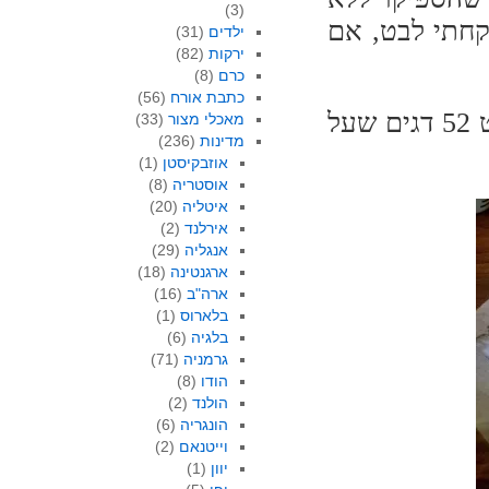
(3)
חתי לבט, אם
ילדים
(31)
ירקות
(82)
כרם
(8)
כתבת אורח
(56)
כמו תמיד, ספרי מתכוני הדגים שעל המדף ופרויקט 52 דגים שעל
מאכלי מצור
(33)
מדינות
(236)
אוזבקיסטן
(1)
אוסטריה
(8)
איטליה
(20)
אירלנד
(2)
אנגליה
(29)
ארגנטינה
(18)
ארה"ב
(16)
בלארוס
(1)
בלגיה
(6)
גרמניה
(71)
הודו
(8)
הולנד
(2)
הונגריה
(6)
וייטנאם
(2)
יוון
(1)