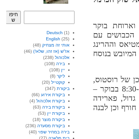
חיפו
ש
וארוחת בוקר
Deutsch
(1)
 הכבושים עם
English
(25)
ושוט של וודקה (41 ₪). המטיאס וההרינג
אותי זה מצחיק
(48)
אז"ש (אז זהו, שלא!)
(46)
המיובש בנוסח
אלכוהול
(238)
בירה
(108)
יין
(108)
ליקר
(8)
ן של רוסטוס,
קוקטייל
(20)
אותו תפסתי כשהוא עדיין מסדר את הסחורה (ב-8:30 בבוקר –
ביקורת
(347)
ביקורת אירוע
(66)
₪ קניתי רסקס גדול, פארידה
ביקורת אלכוהול
(4)
חורף וכן לבנה
ביקורת בירה
(63)
ביקורת יין
(53)
ביקורת מוצר
(18)
ביקורת מסעדה
(236)
בירה במחיר שפוי
(40)
בית מלאכה
(27)