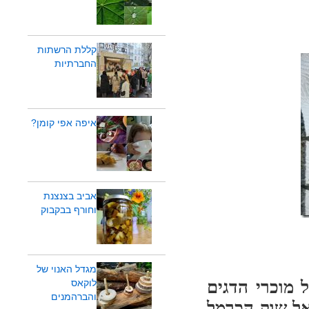
קללת הרשתות
החברתיות
איפה אפי קומן?
אביב בצנצנת
וחורף בבקבוק
מגדל האנוי של
 מוכרי הדגים
לוקאס
והברהמנים
אל שוק הכרמל