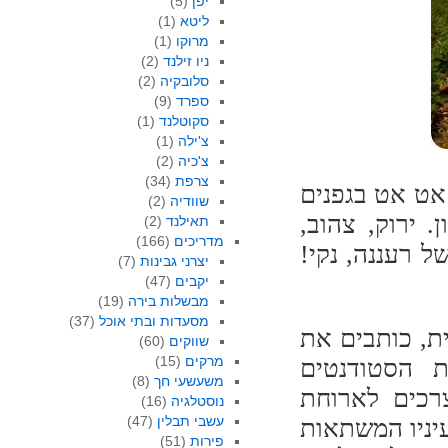
יפן
(5)
ליטא
(1)
מרוקו
(1)
ניו זילנד
(2)
סלובקיה
(2)
ספרד
(9)
סקוטלנד
(1)
צ'ילה
(1)
צ'כיה
(2)
צרפת
(34)
אט אט בגפנים
שוודיה
(2)
 ירוק, צהוב,
תאילנד
(2)
מדריכים
(166)
של רעננה, נקי!
יצרני גבינות
(7)
יקבים
(47)
מבשלות בירה
(19)
מסעדות ובתי אוכל
(37)
 הגרמנית, כותבים את
שווקים
(60)
מרקים
(15)
במעונות הסטודנטים
משעשעי חך
(8)
צרכים לארוחת
נוסטלגיה
(16)
עשבי תבלין
(47)
יניו המשתאות
פירות
(51)