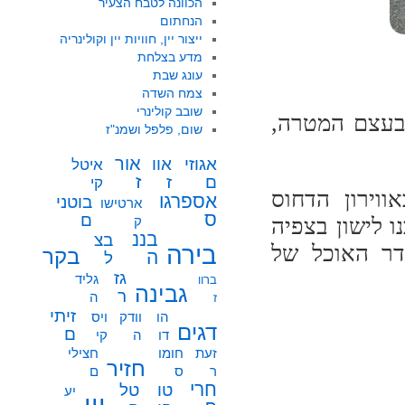
הכוונה לטבח הצעיר
הנחתום
ייצור יין, חוויות יין וקולינריה
מדע בצלחת
עונג שבת
צמח השדה
שובב קולינרי
 בעצם המטרה,
שום, פלפל ושמנ"ז
אור
אוו
אגוזי
איטל
ז
ז
ם
קי
וירון הדחוס
אספרגו
בוטני
ארטישו
ס
ם
 לישון בצפיה
ק
בננ
בצ
ר האוכל של
בירה
בקר
ה
ל
גז
גליד
ברוו
גבינה
ר
ה
ז
זיתי
הו
וודק
ויס
דגים
ם
דו
ה
קי
זעת
חומו
חצילי
חזיר
ר
ס
ם
חרי
טו
טל
יע
יין