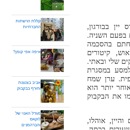
קללת הרשתות
ין בבורגון,
החברתיות
 בפעם השניה.
חתם בהסכמה
וש, קיטורים
איפה אפי קומן?
ם שלי ובאתי.
למסע במסגרת
פית. ערן שמח
אביב בצנצנת
וחר יותר הוא
וחורף בבקבוק
מו את הבקבוק
מגדל האנוי של
היין, אוהלו,
לוקאס
והברהמנים
יעורים בכתה,