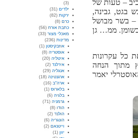
יב – טעות של
(3)
ילדים
(31)
ש בגט, גבינה,
ירקות
(82)
 – בשר מבושל
כרם
(8)
כתבת אורח
(56)
שומן. ממ… גן
מאכלי מצור
(33)
מדינות
(236)
אוזבקיסטן
(1)
אוסטריה
(8)
ת כל עקרונות
איטליה
(20)
ץ מתוך הנחה
אירלנד
(2)
אנגליה
(29)
אוסטרלי יאמר
ארגנטינה
(18)
ארה"ב
(16)
בלארוס
(1)
בלגיה
(6)
גרמניה
(71)
הודו
(8)
הולנד
(2)
הונגריה
(6)
וייטנאם
(2)
יוון
(1)