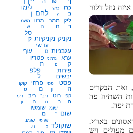
ף
פו
ה
ן
יזה נו
זל דלוח
לימו
כרו
כרש
לחם
ן
ב
ה
ממר
ליק
מרוו
משמ
ח
ר
ה
ש
סל
נקניק
נקניקיות
ק
עדשי
עגבניות
עוף
ם
פטריו
ערא
ערמוני
ת
ק
ם
פלפ
פירות
ל
יבשים
פסט
פרחי
קוקו
פסי
מסלעה של ביאטריס, הייננית של יקב Dubois, ואת הבקרים
ה
ם
ס
ון
ות השתיה פה
רוט
ריב
קפ
ריב"
רימ
ב
ה
ה
ח
ון
ת יפה.
שומשו
שומ
שום
ם
ר
שמנ
סונים בארץ.
שזיפי
שוקולד
ת
ם
ם מעולים ויש
תו
שקדי
תיר
תמרי