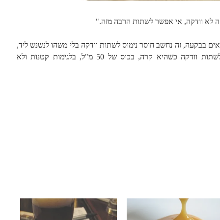
ה לא וודקה, אי אפשר לשתות הרבה מזה."
ואים בבקעה, זה נחשב חוסר נימוס לשתות וודקה בלי משהו לנשנש ליד,
רצוי שומני, מלוח או חמוץ. כן נכון לשתות וודקה כשהיא קרה, בכוס של 50 מ"ל, בלגימות קטנות ולא