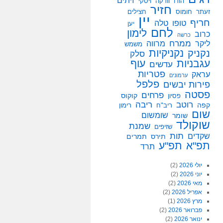
זיתים
הודו
וודקה
ויסקי
חזיר
זעתר
חומוס
חצילים
יין
חריף
טופו
טלה
יען
לחם
לימון
כרוב
כרשה
ממרח
ליקר
מרווה
משמש
נקניקיות
נקניק
סלק
עגבניות
עוף
עדשים
פטריות
עראק
ערמונים
פלפל
פירות יבשים
פסטה
פרחים
קוקוס
פסיון
רוטב
ריבה
קפה
ריב"ח
רימון
שום
שומשום
שומר
שוקולד
שמנת
שזיפים
תות
שקדים
תירס
תמרים
תפ"א
תפ"ע
תרד
יולי 2026
(2)
יוני 2026
(2)
מאי 2026
(2)
אפריל 2026
(2)
מרץ 2026
(1)
פברואר 2026
(2)
ינואר 2026
(2)