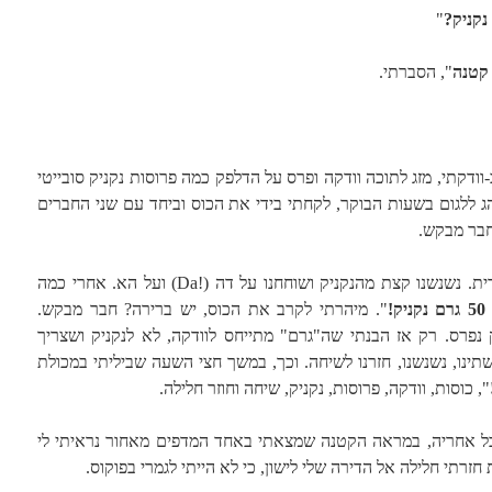
"
 קטנה
", הסברתי.
וודקתי, מזג לתוכה וודקה ופרס על הדלפק כמה פרוסות נקניק סובייטי
והג ללגום בשעות הבוקר, לקחתי בידי את הכוס וביחד עם שני החברים
חבר מבקש.
הצטרפתי לשיחה שעברה למעני לעברית. נשנשנו קצת מהנקניק ושוחחנו על דה (!Da) ועל הא. אחרי כמה
קניק!
". מיהרתי לקרב את הכוס, יש ברירה? חבר מבקש.
 נפרס. רק אז הבנתי שה"גרם" מתייחס לוודקה, לא לנקניק ושצריך
שתינו, נשנשנו, חזרנו לשיחה. וכך, במשך חצי השעה שביליתי במכולת
", כוסות, וודקה, פרוסות, נקניק, שיחה וחוזר חלילה.
בל אחריה, במראה הקטנה שמצאתי באחד המדפים מאחור נראיתי לי
זרתי חלילה אל הדירה שלי לישון, כי לא הייתי לגמרי בפוקוס.