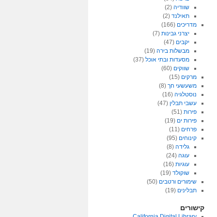
שוודיה
(2)
תאילנד
(2)
מדריכים
(166)
יצרני גבינות
(7)
יקבים
(47)
מבשלות בירה
(19)
מסעדות ובתי אוכל
(37)
שווקים
(60)
מרקים
(15)
משעשעי חך
(8)
נוסטלגיה
(16)
עשבי תבלין
(47)
פירות
(51)
פירות ים
(19)
פרחים
(11)
קינוחים
(95)
גלידה
(8)
עוגה
(24)
עוגיות
(16)
שוקולד
(19)
שימורים ורטבים
(50)
תבלינים
(19)
קישורים
California Digital Library