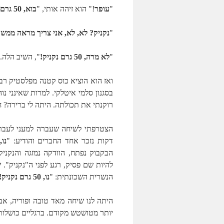
"
עופר
!" הוא זיהה אותי, "
בוא, 50 גרם נקניק?
"
נקניק? לא, לא, אני צריך מראה ממש
"
לא מרה, 50 גרם נקניק!
", השיב הלה.
ואז הוא הוציא כוס קטנה מפלסטיק רב-
בסגנון סלמי איטלקי. למרות שאינני נ
רוקנתי את תכולתה. היתה לי ברירה? 
דקות נזכר אחד החברים והודיע: "
נו, 50 גרם נ
הבקבוק נפתח, הוודקה נמזגה והנקניק
להיות שם פסיק, רגע לפני ה"נקניק". 
הנשרית השכונתית: "
נו, 50 גרם נקניק!
היתה לנו שיחה מאד טובה ופוריה, א
יותר מטושטש מקודם. ברגליים כושלות ח