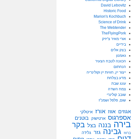
David Lebovitz
Historic Food
Marion's Kochbuch
Science of Drink
The Webtender
TheFlyingPork
אורי מאיר צ'יזיק
בידיים
בצק אלים
גאמנון
הכוונה לטבח הצעיר
הנחתום
ייצור יין, חוויות יין וקולינריה
מדע בצלחת
עונג שבת
צמח השדה
שובב קולינרי
שום, פלפל ושמנ"ז
אורז
אווז
אגוזים
איטלקי
אספרגוס
בוטנים
ארטישוק
בירה
בקר
בננה
בצל
גבינה
גזר
גלידה
ברווז
דגים