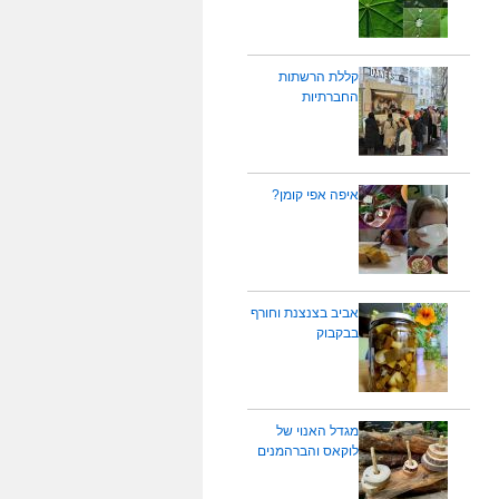
קללת הרשתות
החברתיות
איפה אפי קומן?
אביב בצנצנת וחורף
בבקבוק
מגדל האנוי של
לוקאס והברהמנים