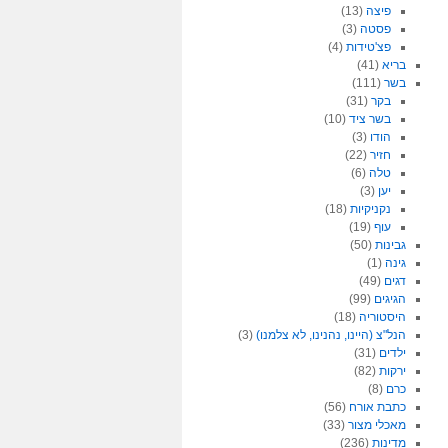
פיצה
(13)
פסטה
(3)
פצ'טידות
(4)
בריא
(41)
בשר
(111)
בקר
(31)
בשר ציד
(10)
הודו
(3)
חזיר
(22)
טלה
(6)
יען
(3)
נקניקיות
(18)
עוף
(19)
גבינות
(50)
גינה
(1)
דגים
(49)
הגיגים
(99)
היסטוריה
(18)
הנל"צ (היינו, נהנינו, לא צלמנו)
(3)
ילדים
(31)
ירקות
(82)
כרם
(8)
כתבת אורח
(56)
מאכלי מצור
(33)
מדינות
(236)