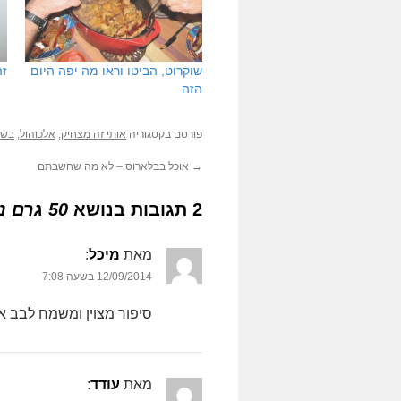
שוקרוט, הביטו וראו מה יפה היום
זה
הזה
פורסם בקטגוריה
אותי זה מצחיק
,
אלכוהול
,
בשר
→
אוכל בבלארוס – לא מה שחשבתם
2 תגובות בנושא
50 גרם נקניק
מאת
מיכל
‏:
12/09/2014 בשעה 7:08
סיפור מצוין ומשמח לבב אנ
מאת
עודד
‏: