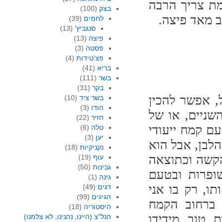
מת צריך הרבה
בצק
(100)
ב מאד פיצה.
לחמים
(39)
סנגביץ'
(13)
פיצה
(13)
פסטה
(3)
פצ'טידות
(4)
בריא
(41)
בשר
(111)
בקר
(31)
, אפשר להכין
בשר ציד
(10)
הודו
(3)
שניים, או של
חזיר
(22)
ם קמח ייעודי
טלה
(6)
יען
(3)
לבן, אבל הוא
נקניקיות
(18)
הקשה וכתוצאה
עוף
(19)
גבינות
(50)
שופרות ובטעם
גינה
(1)
ו, רק בו אני
דגים
(49)
הגיגים
(99)
 ברחוב הקמח
היסטוריה
(18)
 טוב מידידו
הנל"צ (היינו, נהנינו, לא צלמנו)