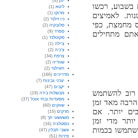
יפן
(5)
בשבוע, רכשו
ליטא
(1)
מרוקו
(1)
ות. לאמיצים
ניו זילנד
(2)
ס מחמצת, כפי
סלובקיה
(2)
ספרד
(9)
אתם מתחילים
סקוטלנד
(1)
צ'ילה
(1)
צ'כיה
(2)
צרפת
(34)
שוודיה
(2)
תאילנד
(2)
מדריכים
(166)
יצרני גבינות
(7)
יקבים
(47)
 רוב להשתמש
מבשלות בירה
(19)
מסעדות ובתי אוכל
(37)
הרבה מאד זמן
שווקים
(60)
ים יותר. אם
מרקים
(15)
משעשעי חך
(8)
ותר מדי זמן
נוסטלגיה
(16)
השתמשו בכמות
עשבי תבלין
(47)
פירות
(51)