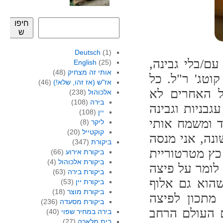
חיפו
ש
Deutsch
(1)
עם/בלי גבינה,
English
(25)
אותי זה מצחיק
(48)
וטג' ר"ל. כל
אז"ש (אז זהו, שלא!)
(46)
 האחרים לא
אלכוהול
(238)
בירה
(108)
גבניות וגבינה
יין
(108)
ד ומשמח אותי
ליקר
(8)
קוקטייל
(20)
ונה, אני מנסה
ביקורת
(347)
כץ מטרטוריית
ביקורת אירוע
(66)
ביקורת אלכוהול
(4)
לומר על פיצה
ביקורת בירה
(63)
שהוא גם אלוף
ביקורת יין
(53)
ביקורת מוצר
(18)
נים על פיתוח מתכון לפיצה
ביקורת מסעדה
(236)
ם העולם הרחב
בירה במחיר שפוי
(40)
בית מלאכה
(27)