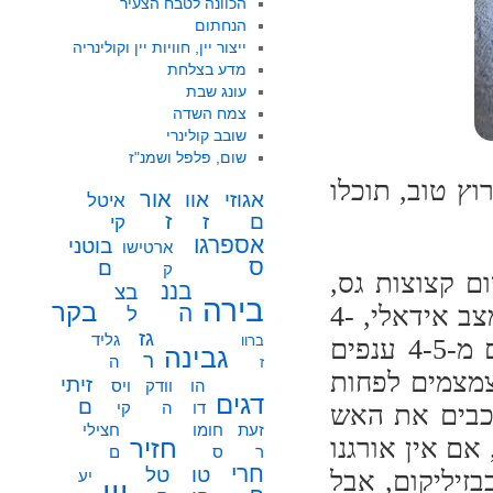
הכוונה לטבח הצעיר
הנחתום
ייצור יין, חוויות יין וקולינריה
מדע בצלחת
עונג שבת
צמח השדה
שובב קולינרי
שום, פלפל ושמנ"ז
וץ טוב, תוכלו
אור
אוו
אגוזי
איטל
ז
ז
ם
קי
אספרגו
בוטני
ארטישו
ס
ם
ק
 מטגנים קלות 2-3 שיני שום קצוצות גס,
בננ
בצ
בירה
בקר
מוסיפים להן קופסא של עגבניות מרוסקות (או, במצב אידאלי, 4-
ה
ל
גז
גליד
ברוו
5 עגבניות טריות חתוכות גס), מלח, פלפל, ועלים מ-4-5 ענפים
גבינה
ר
ה
ז
מצמים לפחות
זיתי
הו
וודק
ויס
דגים
ם
דו
ה
קי
כבים את האש
זעת
חומו
חצילי
אם אין אורגנו
חזיר
ר
ס
ם
חרי
טו
טל
זיליקום, אבל
יע
יין