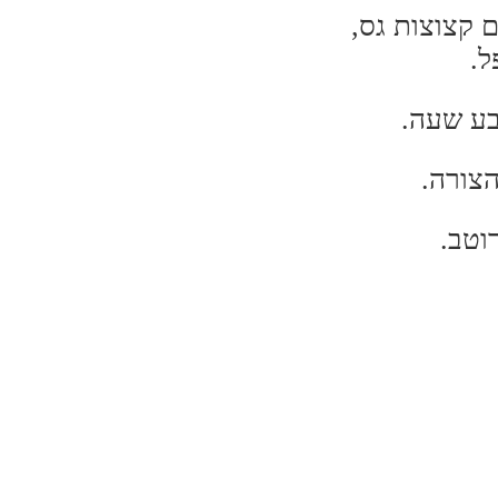
 קצוצות גס,
ל.
בע שעה.
צורה.
וטב.