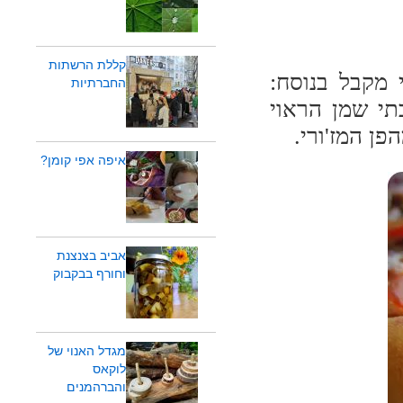
קללת הרשתות
 מקבל בנוסח:
החברתיות
תי שמן הראוי
ן המז'ורי.
איפה אפי קומן?
אביב בצנצנת
וחורף בבקבוק
מגדל האנוי של
לוקאס
והברהמנים