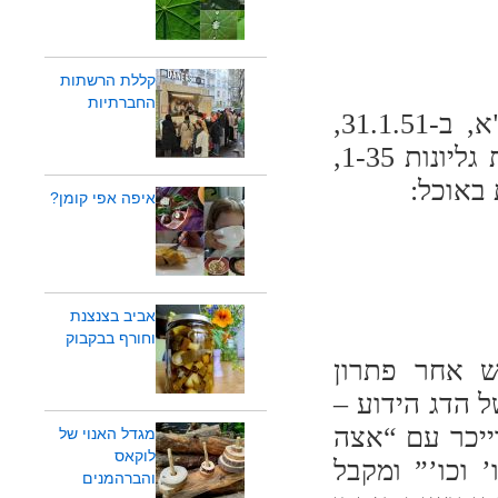
קללת הרשתות
החברתיות
הגליון הראשון של הארץ שלנו יצא בשנת תשי"א, ב-31.1.51,
והוא עלה 75 פרוטות. מכרך א', שאוגד בתוכו את גליונות 1-35,
באוכל:
איפה אפי קומן?
אביב בצנצנת
וחורף בבקבוק
ש אחר פתרון
ל הדג הידוע –
ייכר עם “אצה
מגדל האנוי של
לוקאס
 וכו’” ומקבל
והברהמנים