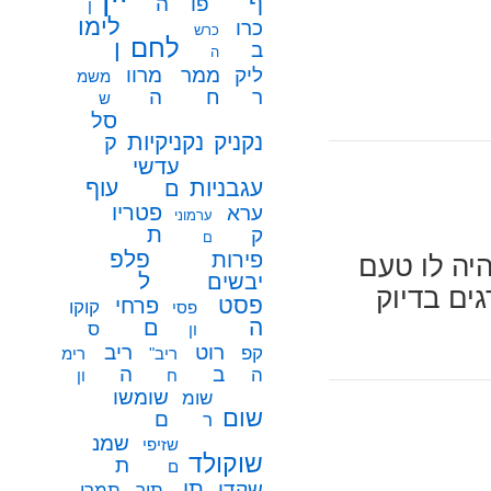
ף
פו
ה
ן
לימו
כרו
כרש
לחם
ן
ב
ה
ממר
ליק
מרוו
משמ
ח
ר
ה
ש
סל
נקניק
נקניקיות
ק
עדשי
עגבניות
עוף
ם
פטריו
ערא
ערמוני
ת
ק
ם
פלפ
פירות
היה לו טעם
ל
יבשים
גים בדיוק
פסט
פרחי
קוקו
פסי
ה
ם
ס
ון
רוט
ריב
קפ
ריב"
רימ
ב
ה
ה
ח
ון
שומשו
שומ
שום
ם
ר
שמנ
שזיפי
שוקולד
ת
ם
תו
שקדי
תיר
תמרי