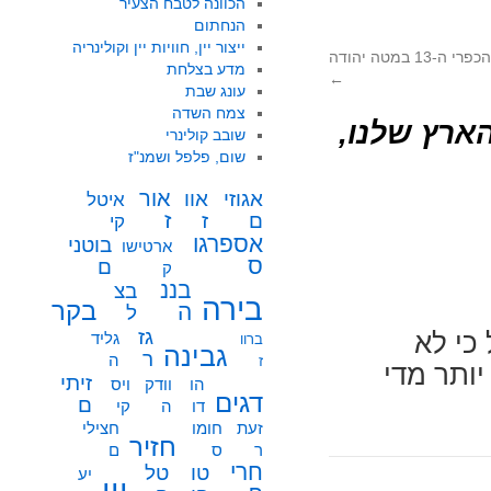
הכוונה לטבח הצעיר
הנחתום
ייצור יין, חוויות יין וקולינריה
 במטה יהודה
מדע בצלחת
←
עונג שבת
צמח השדה
 שנה – הארץ שלנו,
שובב קולינרי
שום, פלפל ושמנ"ז
אור
אוו
אגוזי
איטל
ז
ז
ם
קי
אספרגו
בוטני
ארטישו
ס
ם
ק
בננ
בצ
בירה
בקר
ה
ל
גז
כי לא
גליד
ברוו
גבינה
ר
ה
ז
יותר מדי
זיתי
הו
וודק
ויס
דגים
ם
דו
ה
קי
זעת
חומו
חצילי
חזיר
ר
ס
ם
חרי
טו
טל
יע
יין