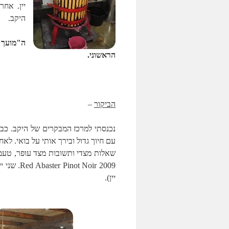
יין. אח
היקב.
הראשוני.
הביקור
–
נכנסתי למרכז המבקרים של היקב. כבר 
עם חיוך גדול ובירך אותי על בואי. לא
Noir 2009
יין).