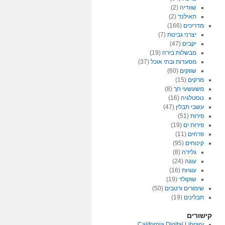
שוודיה
(2)
תאילנד
(2)
מדריכים
(166)
יצרני גבינות
(7)
יקבים
(47)
מבשלות בירה
(19)
מסעדות ובתי אוכל
(37)
שווקים
(60)
מרקים
(15)
משעשעי חך
(8)
נוסטלגיה
(16)
עשבי תבלין
(47)
פירות
(51)
פירות ים
(19)
פרחים
(11)
קינוחים
(95)
גלידה
(8)
עוגה
(24)
עוגיות
(16)
שוקולד
(19)
שימורים ורטבים
(50)
תבלינים
(19)
קישורים
California Digital Library