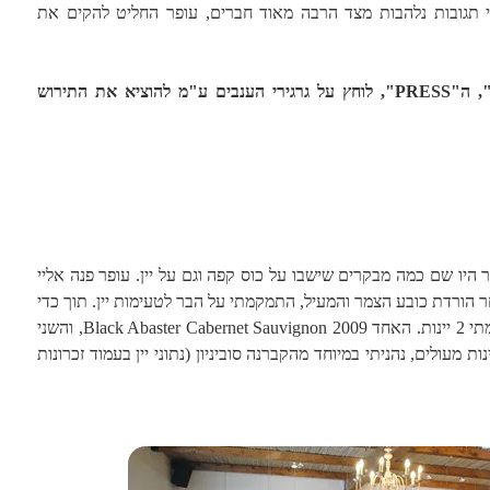
רי תגובות נלהבות מצד הרבה מאוד חברים, עופר החליט להקים את
ה"מועך", ה"PRESS", לוחץ על גרגירי הענבים ע"מ להוציא את התירוש
היו שם כמה מבקרים שישבו על כוס קפה וגם על יין. עופר פנה אליי
חר הורדת כובע הצמר והמעיל, התמקמתי על הבר לטעימות יין. תוך כדי
שאלות מצדי ותשובות מצד עופר, טעמתי 2 יינות. האחד Black Abaster Cabernet Sauvignon 2009, והשני
Red Abaster Pinot . שני יינות מעולים, נהניתי במיוחד מהקברנה סוביניון (נתוני יין בעמוד זכרונות