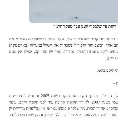
בקר באחד מהיקבים שנמצאים שם. עקב חוסר בשילוט לא מצאתי את
ב אחר. המצב הזה הזכיר לי נשכחות את הטיול במנדוזה (בארגנטינה)
וגם בעמק נאפה (בארה"ב). אם לא מגיעים ליקב שאותו חיפשת, אחרי 2 מטר יש עוד יקב, אפילו אין טעם
ת שכן).
י ל
יקב
בהט
.
–
עופר בהט, הבעלים והיינן, הקים את היקב בשנת 2005 והתחיל לייצר יינות
באופן רשמי בשנת 2007. לאורך תקופה ארוכה עוד לפני הקמת היקב, עופר
במחסן מאחורי הבית, מה שנקרא בימינו גאראג' ויין (בלועזית מדויקת יין
 עופר עסק בחקלאות וגידול פירות, כולל ענבים, והמון שנים חלם לייצר