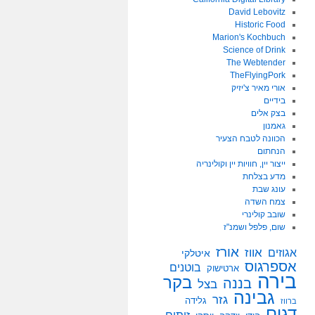
David Lebovitz
Historic Food
Marion's Kochbuch
Science of Drink
The Webtender
TheFlyingPork
אורי מאיר צ'יזיק
בידיים
בצק אלים
גאמנון
הכוונה לטבח הצעיר
הנחתום
ייצור יין, חוויות יין וקולינריה
מדע בצלחת
עונג שבת
צמח השדה
שובב קולינרי
שום, פלפל ושמנ"ז
אורז
אווז
אגוזים
איטלקי
אספרגוס
בוטנים
ארטישוק
בירה
בקר
בננה
בצל
גבינה
גזר
גלידה
ברווז
דגים