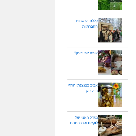
קללת הרשתות
החברתיות
איפה אפי קומן?
אביב בצנצנת וחורף
בבקבוק
מגדל האנוי של
לוקאס והברהמנים