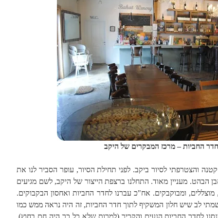
חדר החביות – מרכז המבקרים של היקב
טנה והצטרפתי לסיור ביקב. לפני תחילת הסיור, עופר הסביר לנו את
בן הבהט. מעניין מאוד. התחלנו ברצפת הייצור של היקב, לשם מגיעים
 מוצללים, ומבוקבקים. אח"כ עברנו לחדר החביות ואחסון הבקבוקים.
מתי לב שיש חלון המשקיף לתוך חדר החביות, זה היה נראה ממש כמו
נסנו לחדר החביות הנעים והקריר (למרות שלא כל כך היה חם בחוץ),