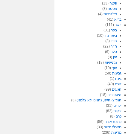
פיצה
(13)
פסטה
(3)
פצ'טידות
(4)
בריא
(41)
בשר
(111)
בקר
(31)
בשר ציד
(10)
הודו
(3)
חזיר
(22)
טלה
(6)
יען
(3)
נקניקיות
(18)
עוף
(19)
גבינות
(50)
גינה
(1)
דגים
(49)
הגיגים
(99)
היסטוריה
(18)
הנל"צ (היינו, נהנינו, לא צלמנו)
(3)
ילדים
(31)
ירקות
(82)
כרם
(8)
כתבת אורח
(56)
מאכלי מצור
(33)
מדינות
(236)