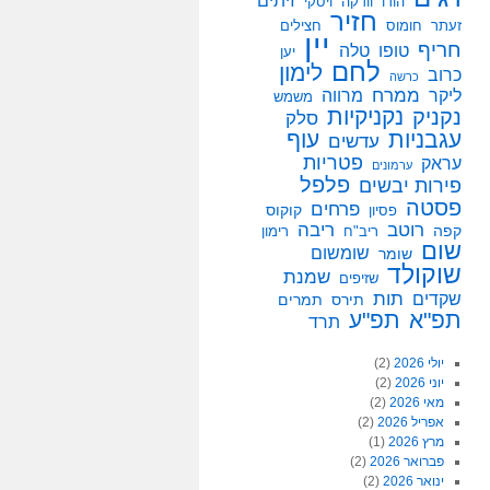
זיתים
הודו
וודקה
ויסקי
חזיר
זעתר
חומוס
חצילים
יין
חריף
טופו
טלה
יען
לחם
לימון
כרוב
כרשה
ממרח
ליקר
מרווה
משמש
נקניקיות
נקניק
סלק
עגבניות
עוף
עדשים
פטריות
עראק
ערמונים
פלפל
פירות יבשים
פסטה
פרחים
קוקוס
פסיון
רוטב
ריבה
קפה
ריב"ח
רימון
שום
שומשום
שומר
שוקולד
שמנת
שזיפים
תות
שקדים
תירס
תמרים
תפ"א
תפ"ע
תרד
יולי 2026
(2)
יוני 2026
(2)
מאי 2026
(2)
אפריל 2026
(2)
מרץ 2026
(1)
פברואר 2026
(2)
ינואר 2026
(2)