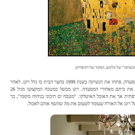
הנשיקה” של קלימט, המקור של ויקיפדיה)
רונן וקרן רביב, השף והמעצבת של המסעדה, פתחו את הנשיקה בשנת 1999 בחצר הבית בו גדל רונן. לאחר
כשבע שנים הרחיבו את המקום ובנו את ביתם מאחורי המסעדה. רונן מבשל במטבח המקצועי מגיל 26
תית אך את האוכל האיטלקי. "מטבח ים תיכוני בניחוח מקומי", כך
ל רונן אל האורח שעומד לטעום את מה שהשף אוהב לאכול.