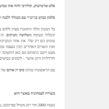
סלט ארטישוק, קולורבי וחזה אווז כבוש
סלמון כבוש בג'ינג'ר עם מנגולד ולבנה
הי
כל המנות הללו התחברו מצוין ללחם (
קיבלתי טעימה מ
שלושה נקניקים
. זה
טובים הם רק שלי. את אחד הנקניקים, 
ואת השניים האחרים הכין בעצמו במס
מעט רוטב כתמתם וגם כאן התשובה לש
וחרדליות ורונן אישר – לימונים כבושים
עם הראשונות שתינו
כוס יין אדום
של יקב Somek הזכרוני, אדום 2009 (ס
בשורה לצמחונית באשר היא
בשנת 2000 חזר רונן מטיול בפ