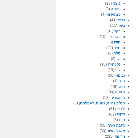
פיצה
(13)
פסטה
(3)
פצ'טידות
(4)
בריא
(41)
בשר
(111)
בקר
(31)
בשר ציד
(10)
הודו
(3)
חזיר
(22)
טלה
(6)
יען
(3)
נקניקיות
(18)
עוף
(19)
גבינות
(50)
גינה
(1)
דגים
(49)
הגיגים
(99)
היסטוריה
(18)
הנל"צ (היינו, נהנינו, לא צלמנו)
(3)
ילדים
(31)
ירקות
(82)
כרם
(8)
כתבת אורח
(56)
מאכלי מצור
(33)
מדינות
(236)