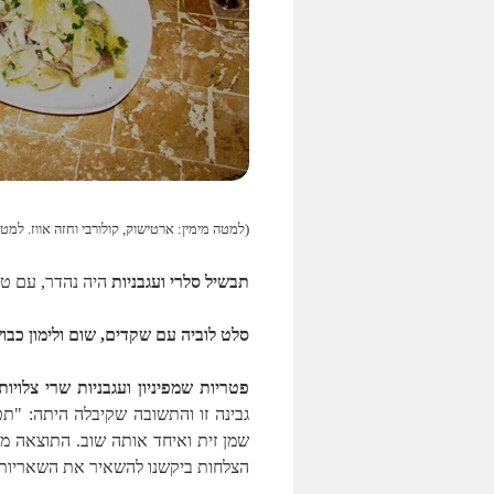
(למטה מימין: ארטישוק, קולורבי וחזה אווז. למטה משמאל
תבשיל סלרי ועגבניות
היה נהדר, עם טע
סלט לוביה עם שקדים, שום ולימון כבו
פטריות שמפיניון ועגבניות שרי צלויות
שמן זית ואיחד אותה שוב. התוצאה מ
הצלחות ביקשנו להשאיר את השאריות ש