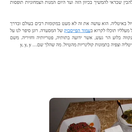
הבין שכדאי להמשיך בכיוון הזה ועד היום המנות הצמחוניות תופסות
ול באיטליה. הוא עושה את זה לא מעט במקומות רבים בעולם ובדרך
 מעלליו תוכלו לקרוא ב
עמוד הפייסבוק
של המסעדה. רונן סיפר לנו על
 שנקווה בלוע הר געש, אשר ידועה בתותיה, פטריותיה וחזיריה. משם
 וצפיה בתמונות קולינריות מהטיול. מה שהלך שם… y, y, y