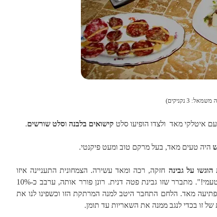
: 3 נקניקים)
ם איטלקי מאד ולצדו הופיעו סלט
קישואים בלבנה
ו
סלט שורשים
.
ש
היה טעים מאד, בעל מרקם טוב ומעט פיקנטי.
 הוגשו על גבינה
חזקה, רכה ומאד עשירה. הצמחונית התעניינה איזו
גבינה זו והתשובה שקיבלה היתה: "תטעמי!". מתברר שזו גבינת פטה דנית. רונן פורר אותה, ערבב כ-10%
פתיעה מאד. הלחם התחבר היטב למנה המרתקת הזו וכשפינו לנו את
ל זו בכדי לנגב ממנה את השאריות עד תומן.