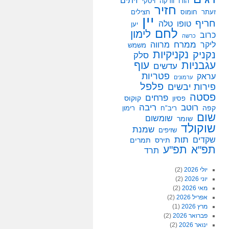
זיתים
הודו
וודקה
ויסקי
חזיר
זעתר
חומוס
חצילים
יין
חריף
טופו
טלה
יען
לחם
לימון
כרוב
כרשה
ממרח
ליקר
מרווה
משמש
נקניקיות
נקניק
סלק
עגבניות
עוף
עדשים
פטריות
עראק
ערמונים
פלפל
פירות יבשים
פסטה
פרחים
קוקוס
פסיון
רוטב
ריבה
קפה
ריב"ח
רימון
שום
שומשום
שומר
שוקולד
שמנת
שזיפים
תות
שקדים
תירס
תמרים
תפ"א
תפ"ע
תרד
יולי 2026
(2)
יוני 2026
(2)
מאי 2026
(2)
אפריל 2026
(2)
מרץ 2026
(1)
פברואר 2026
(2)
ינואר 2026
(2)