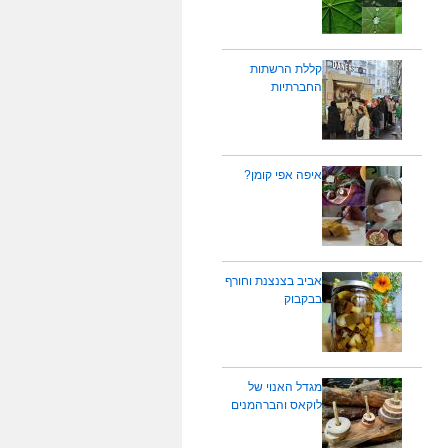
קללת הרשתות
החברתיות
איפה אפי קומן?
אביב בצנצנת וחורף
בבקבוק
מגדל האנוי של
לוקאס והברהמנים