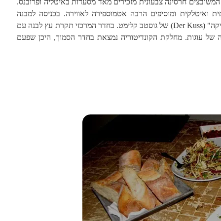
המשובצים חרסינה צבעונית מזכירים מאד מסעדות באיטליה ופרובנס.
ת ואיטלקית ומוסיפים הרבה אטמוספירה לאווירה. בכניסה למבנה
תלויה על הקיר תמונה גדולה של "הנשיקה" (Der Kuss) של גוסטב קלימט. בחדר המרכזי תקרת עץ לבנה עם
נה של עוגות. מחלקת הקונדיטוריה נמצאת בחדר הסמוך, היכן שפעם