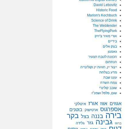
David Lebovitz
Historic Food
Marion's Kochbuch
Science of Drink
The Webtender
TheFlyingPork
אורי מאיר צ'יזיק
בידיים
בצק אלים
גאמנון
הכוונה לטבח הצעיר
הנחתום
ייצור יין, חוויות יין וקולינריה
מדע בצלחת
עונג שבת
צמח השדה
שובב קולינרי
שום, פלפל ושמנ"ז
אורז
אווז
אגוזים
איטלקי
אספרגוס
בוטנים
ארטישוק
בירה
בקר
בננה
בצל
גבינה
גזר
גלידה
ברווז
דגים