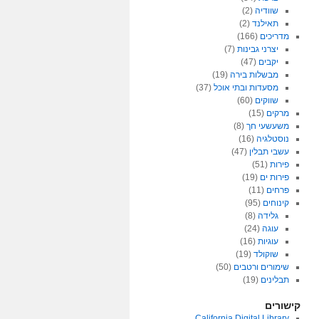
שוודיה
(2)
תאילנד
(2)
מדריכים
(166)
יצרני גבינות
(7)
יקבים
(47)
מבשלות בירה
(19)
מסעדות ובתי אוכל
(37)
שווקים
(60)
מרקים
(15)
משעשעי חך
(8)
נוסטלגיה
(16)
עשבי תבלין
(47)
פירות
(51)
פירות ים
(19)
פרחים
(11)
קינוחים
(95)
גלידה
(8)
עוגה
(24)
עוגיות
(16)
שוקולד
(19)
שימורים ורטבים
(50)
תבלינים
(19)
קישורים
California Digital Library