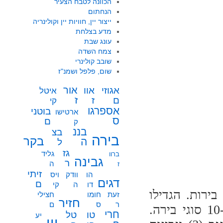
הכוונה לטבח הצעיר
הנחתום
ייצור יין, חוויות יין וקולינריה
מדע בצלחת
עונג שבת
צמח השדה
שובב קולינרי
שום, פלפל ושמנ"ז
אור
אוו
אגוזי
איטל
ז
ז
ם
קי
אספרגו
בוטני
ארטישו
ס
ם
ק
בננ
בצ
בירה
בקר
ה
ל
גז
גליד
ברוו
גבינה
ר
ה
ז
זיתי
הו
וודק
ויס
דגים
ם
דו
ה
קי
ירות. הגדילו
זעת
חומו
חצילי
חזיר
ר
ס
ם
לעשות אנשי לאפינג-בודהה שהציגו לא פחות מ-10 סוגי בירה.
חרי
טו
טל
יע
יין