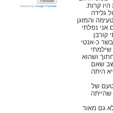
היו קרות.
.
Powered by
Google Translate
ל גלידה
עימה והמזגן
 אני נפלתי
 קורבן
בשר כ-אנטי
שילמתי
חתוך ושהוא
ושב שאם
א היתה
טעם של
 שהייתה
א גם מאור