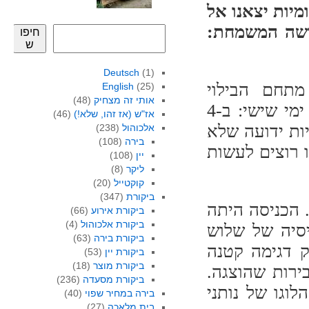
מיות יצאנו אל
דשה המשמחת:
חיפו
ש
Deutsch
(1)
מתחם הבילוי
English
(25)
אותי זה מצחיק
(48)
והתערוכות החדש שליד שכונת נווה-צדק – בשני ימי שישי: ב-4
אז"ש (אז זהו, שלא!)
(46)
יגריות ידועה שלא
אלכוהול
(238)
בירה
(108)
ו רוצים לעשות
יין
(108)
ליקר
(8)
קוקטייל
(20)
ביקורת
(347)
געתי למקום במועד השני בסביבות השעה 13:00. הכניסה היתה
ביקורת אירוע
(66)
ביקורת אלכוהול
(4)
יסיה של שלוש
ביקורת בירה
(63)
ה העניק דגימה קטנה
ביקורת יין
(53)
ביקורת מוצר
(18)
ירות שהוצגה.
ביקורת מסעדה
(236)
וגו של נותני
בירה במחיר שפוי
(40)
בית מלאכה
(27)