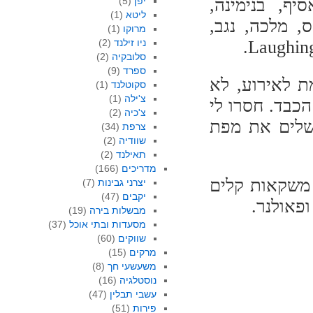
ף, בנימינה,
יפן
(5)
ליטא
(1)
ס, מלכה, נגב,
מרוקו
(1)
ניו זילנד
(2)
סלובקיה
(2)
ספרד
(9)
ת לאירוע, לא
סקוטלנד
(1)
צ'ילה
(1)
כבד. חסרו לי
צ'כיה
(2)
שלים את מפת
צרפת
(34)
שוודיה
(2)
תאילנד
(2)
מדריכים
(166)
 משקאות קלים
יצרני גבינות
(7)
יקבים
(47)
פאולנר.
מבשלות בירה
(19)
מסעדות ובתי אוכל
(37)
שווקים
(60)
מרקים
(15)
משעשעי חך
(8)
נוסטלגיה
(16)
עשבי תבלין
(47)
פירות
(51)