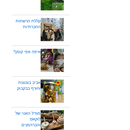
קללת הרשתות
החברתיות
איפה אפי קומן?
אביב בצנצנת
וחורף בבקבוק
מגדל האנוי של
לוקאס
והברהמנים