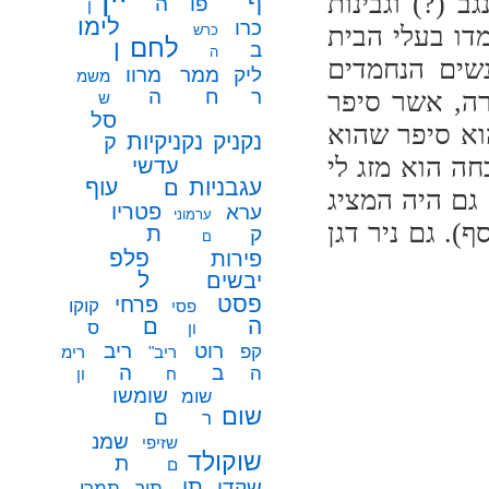
ב (?) וגבינות
ף
פו
ה
ן
לימו
כרו
דו בעלי הבית
כרש
לחם
ן
ב
ה
שים הנחמדים
ממר
ליק
מרוו
משמ
ח
ר
ה
רה, אשר סיפר
ש
סל
וא סיפר שהוא
נקניק
נקניקיות
ק
חה הוא מזג לי
עדשי
עגבניות
עוף
ם
גם היה המציג
פטריו
ערא
ערמוני
). גם ניר דגן
ת
ק
ם
פלפ
פירות
ל
יבשים
פסט
פרחי
קוקו
פסי
ה
ם
ס
ון
רוט
ריב
קפ
ריב"
רימ
ב
ה
ה
ח
ון
שומשו
שומ
שום
ם
ר
שמנ
שזיפי
שוקולד
ת
ם
תו
שקדי
תיר
תמרי