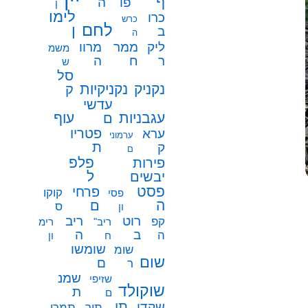
ף
פו
ה
ן
לימו
כרו
כרש
לחם
ן
ב
ה
ממר
ליק
מרוו
משמ
ח
ר
ה
ש
סל
נקניק
נקניקיות
ק
עדשי
עגבניות
עוף
ם
פטריו
ערא
ערמוני
ת
ק
ם
פלפ
פירות
ל
יבשים
פסט
פרחי
קוקו
פסי
ה
ם
ס
ון
רוט
ריב
קפ
ריב"
רימ
ב
ה
ה
ח
ון
שומשו
שומ
שום
ם
ר
שמנ
שזיפי
שוקולד
ת
ם
תו
שקדי
תיר
תמרי