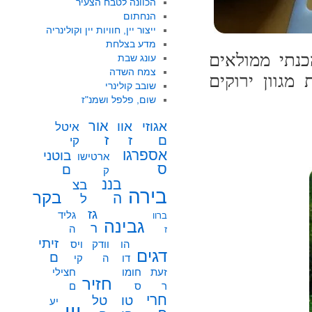
הכוונה לטבח הצעיר
הנחתום
ייצור יין, חוויות יין וקולינריה
מדע בצלחת
כנתי ממולאים
עונג שבת
צמח השדה
מגוון ירוקים
שובב קולינרי
שום, פלפל ושמנ"ז
אור
אוו
אגוזי
איטל
ז
ז
ם
קי
אספרגו
בוטני
ארטישו
ס
ם
ק
בננ
בצ
בירה
בקר
ה
ל
גז
גליד
ברוו
גבינה
ר
ה
ז
זיתי
הו
וודק
ויס
דגים
ם
דו
ה
קי
זעת
חומו
חצילי
חזיר
ר
ס
ם
חרי
טו
טל
יע
יין