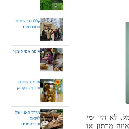
קללת הרשתות
החברתיות
איפה אפי קומן?
אביב בצנצנת
וחורף בבקבוק
מגדל האנוי של
. לא היו ימי
לוקאס
והברהמנים
יזה מרתון או