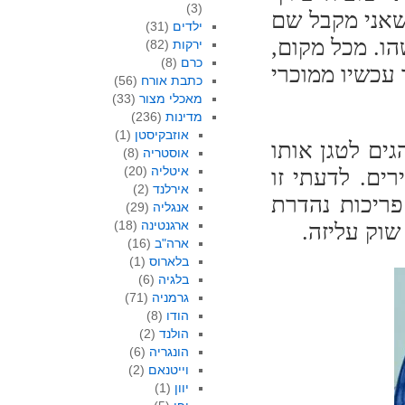
(3)
שאני מקבל שם
ילדים
(31)
ו. מכל מקום,
ירקות
(82)
כרם
(8)
עכשיו ממוכרי
כתבת אורח
(56)
מאכלי מצור
(33)
מדינות
(236)
אוזבקיסטן
(1)
ים לטגן אותו
אוסטריה
(8)
איטליה
(20)
ים. לדעתי זו
אירלנד
(2)
פריכות נהדרת
אנגליה
(29)
ארגנטינה
(18)
שוק עליזה.
ארה"ב
(16)
בלארוס
(1)
בלגיה
(6)
גרמניה
(71)
הודו
(8)
הולנד
(2)
הונגריה
(6)
וייטנאם
(2)
יוון
(1)