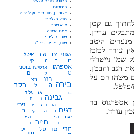
הכוונה לטבח הצעיר
הנחתום
ייצור יין, חוויות יין וקולינריה
מדע בצלחת
לחתוך גם קטן
עונג שבת
בלים עדיין.
צמח השדה
שובב קולינרי
מנערים היטב
שום, פלפל ושמנ"ז
ין צורך לבזבז
אור
אוו
אגוזי
איטל
 שמן נייטרלי
ז
ז
ם
קי
אספרגו
בוטני
את הגב והבטן.
ארטישו
ס
ם
ק
ם משהו חם על
בננ
בצ
בירה
בקר
ה
/פלפל.
ל
גז
גליד
ברוו
גבינה
ר
ה
ז
ן אספרגוס בר
זיתי
הו
וודק
ויס
דגים
ן עודד.
ם
דו
ה
קי
זעת
חומו
חצילי
חזיר
ר
ס
ם
חרי
טו
טל
יע
יין