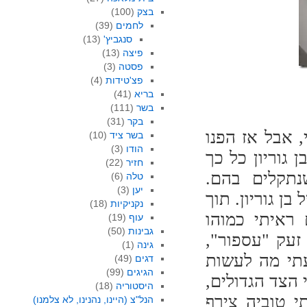
בצק
(100)
לחמים
(39)
סנגביץ'
(13)
פיצה
(13)
פסטה
(3)
פצ'טידות
(4)
בריא
(41)
בשר
(111)
בקר
(31)
 אבל אז הפנו
בשר ציד
(10)
הודו
(3)
 גוריון כל כך
חזיר
(22)
נתקלים בהם.
טלה
(6)
יען
(3)
ן גוריון. תוך
נקניקיות
(18)
 ראיתי כמוהו
עוף
(19)
גבינות
(50)
 זעק "עספור",
גינה
(1)
עתי מה לעשות
דגים
(49)
הגיגים
(99)
 הצד הגדולים,
היסטוריה
(18)
 טוביה צירף
הנל"צ (היינו, נהנינו, לא צלמנו)