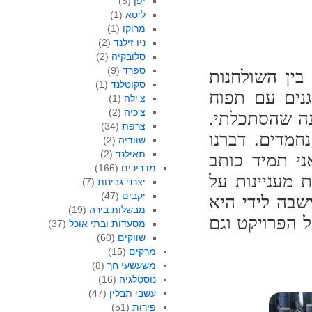
יפן
(5)
ליטא
(1)
מרוקו
(1)
ניו זילנד
(2)
סלובקיה
(2)
ספרד
(9)
בין השולחנות
סקוטלנד
(1)
גנים עם תפוח
צ'ילה
(1)
צ'כיה
(2)
נה שהסתכלתי.
צרפת
(34)
חמדים. דברנו
שוודיה
(2)
תאילנד
(2)
ני תמיד כותב
מדריכים
(166)
 מעניינות על
יצרני גבינות
(7)
יקבים
(47)
שבה לידי היא
מבשלות בירה
(19)
 הפרויקט וגם
מסעדות ובתי אוכל
(37)
שווקים
(60)
מרקים
(15)
משעשעי חך
(8)
נוסטלגיה
(16)
עשבי תבלין
(47)
פירות
(51)