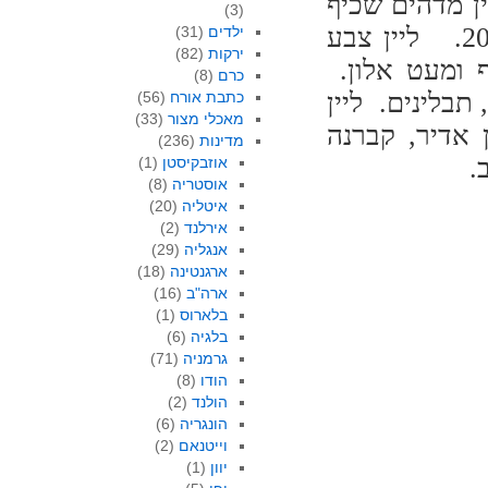
ן מדהים שכיף
(3)
לשתות אותו. היין השני הוא הקברנה פרנק 2013. ליין צבע
ילדים
(31)
ירקות
(82)
ף ומעט אלון.
כרם
(8)
 תבלינים. ליין
כתבת אורח
(56)
מאכלי מצור
(33)
 אדיר, קברנה
מדינות
(236)
.
אוזבקיסטן
(1)
אוסטריה
(8)
איטליה
(20)
אירלנד
(2)
אנגליה
(29)
ארגנטינה
(18)
ארה"ב
(16)
בלארוס
(1)
בלגיה
(6)
גרמניה
(71)
הודו
(8)
הולנד
(2)
הונגריה
(6)
וייטנאם
(2)
יוון
(1)