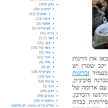
בצק
(100)
לחמים
(39)
סנגביץ'
(13)
פיצה
(13)
פסטה
(3)
פצ'טידות
(4)
בריא
(41)
בשר
(111)
בקר
(31)
בשר ציד
(10)
הודו
(3)
 אציג כאן את היינות
חזיר
(22)
טלה
(6)
 יקב שטרן יש
יען
(3)
 בעמוד
זכרונות
נקניקיות
(18)
עוף
(19)
20, ממסך של קברנה סוביניון,
גבינות
(50)
 עם ארומה של
גינה
(1)
דגים
(49)
רגשו דובדבן,
הגיגים
(99)
פירותית כבדה
היסטוריה
(18)
הנל"צ (היינו, נהנינו, לא צלמנו)