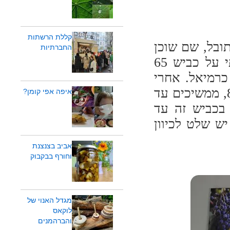
קללת הרשתות
ובל, שם שוכן
החברתיות
לו יקב שטרן בגובה 534 מ' מעל פני הים. נסעתי על כביש 65
תי שמאלה על כביש 85 לכיוון כרמיאל. אחרי
הכניסה הראשית לכרמיאל פונים ימינה לכביש 854, ממשיכים עד
איפה אפי קומן?
כביש 8544. ממשיכים בכביש זה עד
ש שלט לכיוון
אביב בצנצנת
וחורף בבקבוק
מגדל האנוי של
לוקאס
והברהמנים