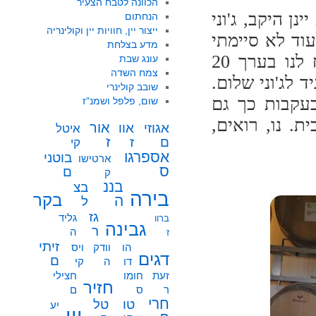
הכוונה לטבח הצעיר
ן היקב, ג'וני
הנחתום
ייצור יין, חוויות יין וקולינריה
וד לא סיימתי
מדע בצלחת
שאלה אחת וכבר עטים עליו חבריו ומכריו. לקח לנו בערך 20
עונג שבת
צמח השדה
 לג'וני שלום.
שובב קולינרי
בעקבות כך גם
שום, פלפל ושמנ"ז
. נו, רואים,
אור
אוו
אגוזי
איטל
ז
ז
ם
קי
אספרגו
בוטני
ארטישו
ס
ם
ק
בננ
בצ
בירה
בקר
ה
ל
גז
גליד
ברוו
גבינה
ר
ה
ז
זיתי
הו
וודק
ויס
דגים
ם
דו
ה
קי
זעת
חומו
חצילי
חזיר
ר
ס
ם
חרי
טו
טל
יע
יין