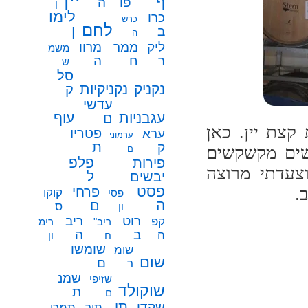
ף
פו
ה
ן
לימו
כרו
כרש
לחם
ן
ב
ה
ממר
ליק
מרוו
משמ
ח
ר
ה
ש
סל
נקניק
נקניקיות
ק
עדשי
עגבניות
עוף
ם
קצת יין. כאן
פטריו
ערא
ערמוני
ת
ק
נשים מקשקשים
ם
פלפ
פירות
צעדתי מרוצה
ל
יבשים
פסט
.
פרחי
קוקו
פסי
ה
ם
ס
ון
רוט
ריב
קפ
ריב"
רימ
ב
ה
ה
ח
ון
שומשו
שומ
שום
ם
ר
שמנ
שזיפי
שוקולד
ת
ם
תו
שקדי
תיר
תמרי