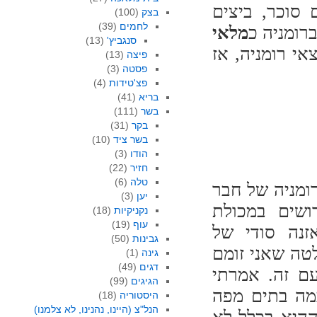
סוכר, ביצים
בצק
(100)
לחמים
(39)
רומניה כ
מלאי
סנגביץ'
(13)
י רומניה, אז
פיצה
(13)
פסטה
(3)
פצ'טידות
(4)
בריא
(41)
בשר
(111)
בקר
(31)
בשר ציד
(10)
הודו
(3)
חזיר
(22)
טלה
(6)
ומניה של חבר
יען
(3)
ושים במכולת
נקניקיות
(18)
עוף
(19)
זנה סודי של
גבינות
(50)
טה שאני זומם
גינה
(1)
דגים
(49)
ם זה. אמרתי
הגיגים
(99)
מה בתים מפה
היסטוריה
(18)
הנל"צ (היינו, נהנינו, לא צלמנו)