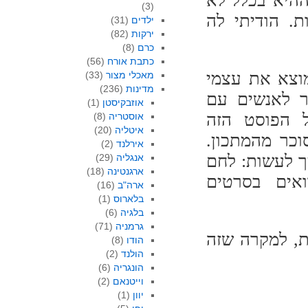
ההיא בכלל לא
(3)
ת. הודיתי לה
ילדים
(31)
ירקות
(82)
כרם
(8)
כתבת אורח
(56)
מוצא את עצמי
מאכלי מצור
(33)
מדינות
(236)
ר לאנשים עם
אוזבקיסטן
(1)
ל הפוסט הזה
אוסטריה
(8)
איטליה
(20)
וכר מהמתכון.
אירלנד
(2)
ך לעשות: לחם
אנגליה
(29)
ארגנטינה
(18)
ואים בסרטים
ארה"ב
(16)
בלארוס
(1)
בלגיה
(6)
גרמניה
(71)
ת, למקרה שזה
הודו
(8)
הולנד
(2)
הונגריה
(6)
וייטנאם
(2)
יוון
(1)