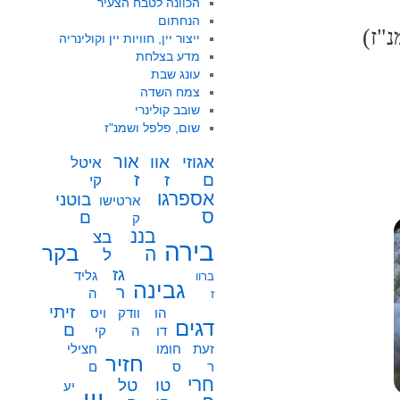
הכוונה לטבח הצעיר
הנחתום
ייצור יין, חוויות יין וקולינריה
מדע בצלחת
עונג שבת
צמח השדה
שובב קולינרי
שום, פלפל ושמנ"ז
אור
אוו
אגוזי
איטל
ז
ז
ם
קי
אספרגו
בוטני
ארטישו
ס
ם
ק
בננ
בצ
בירה
בקר
ה
ל
גז
גליד
ברוו
גבינה
ר
ה
ז
זיתי
הו
וודק
ויס
דגים
ם
דו
ה
קי
זעת
חומו
חצילי
חזיר
ר
ס
ם
חרי
טו
טל
יע
יין