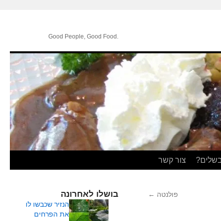
.Good People, Good Food
בשלים?
צור קשר
בושלו לאחרונה
פולנטה
←
הנזיר שכבשו לו
את הפרחים