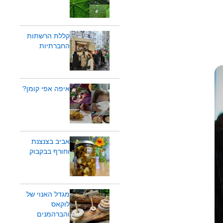
קללת הרשתות
החברתיות
איפה אפי קומן?
אביב בצנצנת
וחורף בבקבוק
מגדל האנוי של
לוקאס
והברהמנים