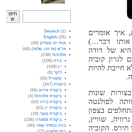
חיפו
ש
, איך אומרים
Deutsch
(1)
English
(25)
אותו דבר…)
אותי זה מצחיק
(48)
יא של דודה
אז"ש (אז זהו, שלא!)
(46)
אלכוהול
(238)
 לגרון קוביה
בירה
(108)
 חייבת להיות
יין
(108)
ליקר
(8)
.
קוקטייל
(20)
ביקורת
(347)
ביקורת אירוע
(66)
צורות שונות
ביקורת אלכוהול
(4)
ותה לפולנטה
ביקורת בירה
(63)
ביקורת יין
(53)
תחלפים בצפון
ביקורת מוצר
(18)
וזיה, שוויץ,
ביקורת מסעדה
(236)
בירה במחיר שפוי
(40)
 תירס. הקוביה
בית מלאכה
(27)