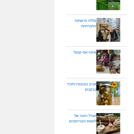
קללת הרשתות
החברתיות
איפה אפי קומן?
אביב בצנצנת וחורף
בבקבוק
מגדל האנוי של
לוקאס והברהמנים