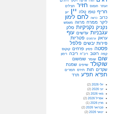
זיתים
הודו
וודקה
ויסקי
חזיר
זעתר
חומוס
חצילים
יין
חריף
טופו
טלה
יען
לחם
לימון
כרוב
כרשה
ממרח
ליקר
מרווה
משמש
נקניקיות
נקניק
סלק
עגבניות
עוף
עדשים
פטריות
עראק
ערמונים
פלפל
פירות יבשים
פסטה
פרחים
קוקוס
פסיון
רוטב
ריבה
קפה
ריב"ח
רימון
שום
שומשום
שומר
שוקולד
שמנת
שזיפים
תות
שקדים
תירס
תמרים
תפ"א
תפ"ע
תרד
יולי 2026
(2)
יוני 2026
(2)
מאי 2026
(2)
אפריל 2026
(2)
מרץ 2026
(1)
פברואר 2026
(2)
ינואר 2026
(2)