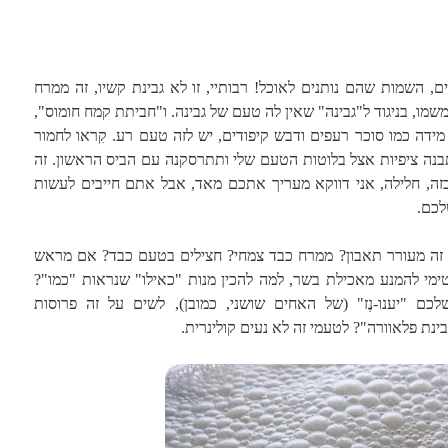
ם, השמות שהם נותנים לאוכל! רבותיי, זו לא גבינת קשיו, זה ממרח
ו, בניגוד ל"גבינה" שאין לה טעם של גבינה. ו"חביתת קמח חומוס",
מידה כמו סוכר רעפים ודבש קיפודים, יש לזה טעם רע. קִראו לחמור
נה ציפיות אצל בלוטות הטעם שלי ותתרסקנה עם הביס הראשון. זה
כזה, חלילה, אני דווקא מעריך אתכם מאד, אבל אתם חייבים לעשות
לכם.
ה זה מעורר תאבון? ממרח כבד צמחי? חצילים בטעם כבד? אם מראש
יטימי להמנע מאכילת בשר, למה להכין מנות "כאילו" שנראות "כמו"?
כם "יענו-נֶז" (של האחים שושני, כמובן), לשים על זה פרוסות
ינת פלאוורה"? לטעמי זה לא נעים קולינרית.