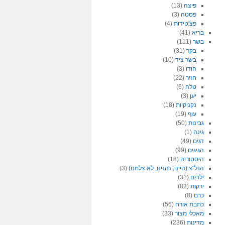
פיצה
(13)
פסטה
(3)
פצ'טידות
(4)
בריא
(41)
בשר
(111)
בקר
(31)
בשר ציד
(10)
הודו
(3)
חזיר
(22)
טלה
(6)
יען
(3)
נקניקיות
(18)
עוף
(19)
גבינות
(50)
גינה
(1)
דגים
(49)
הגיגים
(99)
היסטוריה
(18)
הנל"צ (היינו, נהנינו, לא צלמנו)
(3)
ילדים
(31)
ירקות
(82)
כרם
(8)
כתבת אורח
(56)
מאכלי מצור
(33)
מדינות
(236)