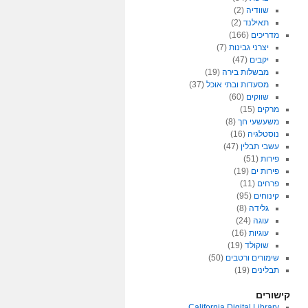
שוודיה
(2)
תאילנד
(2)
מדריכים
(166)
יצרני גבינות
(7)
יקבים
(47)
מבשלות בירה
(19)
מסעדות ובתי אוכל
(37)
שווקים
(60)
מרקים
(15)
משעשעי חך
(8)
נוסטלגיה
(16)
עשבי תבלין
(47)
פירות
(51)
פירות ים
(19)
פרחים
(11)
קינוחים
(95)
גלידה
(8)
עוגה
(24)
עוגיות
(16)
שוקולד
(19)
שימורים ורטבים
(50)
תבלינים
(19)
קישורים
California Digital Library