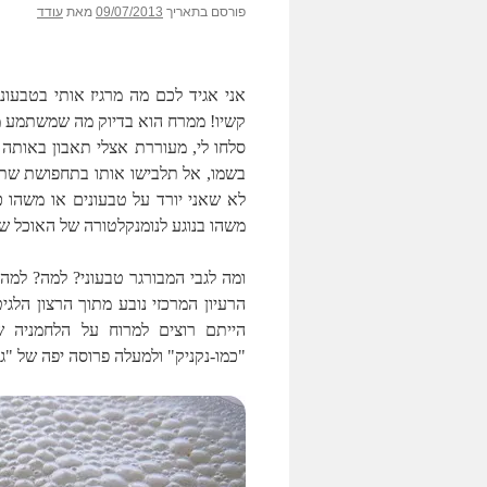
פורסם בתאריך
09/07/2013
מאת
עודד
אני אגיד לכם מה מרגיז אותי בטבעוני
קשיו! ממרח הוא בדיוק מה שמשתמע משמ
סלחו לי, מעוררת אצלי תאבון באותה 
בשמו, אל תלבישו אותו בתחפושת שתב
לא שאני יורד על טבעונים או משהו 
משהו בנוגע לנומנקלטורה של האוכל ש
ומה לגבי המבורגר טבעוני? למה? למ
הרעיון המרכזי נובע מתוך הרצון הלג
הייתם רוצים למרוח על הלחמניה של
"כמו-נקניק" ולמעלה פרוסה יפה של "גב