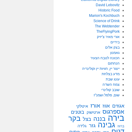
David Lebovitz
Historic Food
Marion's Kochbuch
Science of Drink
The Webtender
TheFlyingPork
אורי מאיר צ'יזיק
בידיים
בצק אלים
גאמנון
הכוונה לטבח הצעיר
הנחתום
ייצור יין, חוויות יין וקולינריה
מדע בצלחת
עונג שבת
צמח השדה
שובב קולינרי
שום, פלפל ושמנ"ז
אורז
אווז
אגוזים
איטלקי
אספרגוס
בוטנים
ארטישוק
בירה
בקר
בננה
בצל
גבינה
גזר
גלידה
ברווז
דגים