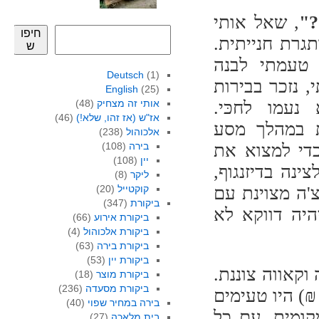
?"
, שאל אותי
חיפו
גרת חנייתית.
ש
 טעמתי לבנה
Deutsch
(1)
, נזכר בבירות
English
(25)
נעמו לחכּי.
אותי זה מצחיק
(48)
אז"ש (אז זהו, שלא!)
(46)
ת במהלך מסע
אלכוהול
(238)
כדי למצוא את
בירה
(108)
יין
(108)
ינה בדיזנגוף,
ליקר
(8)
'ה מצוינת עם
קוקטייל
(20)
ביקורת
(347)
היה דווקא לא
ביקורת אירוע
(66)
ביקורת אלכוהול
(4)
ביקורת בירה
(63)
ביקורת יין
(53)
 וקאווה צוננת.
ביקורת מוצר
(18)
ביקורת מסעדה
(236)
טישוקים משומרים מאיטליה עם פרמיג'אנו (17 ₪) היו טעימים
בירה במחיר שפוי
(40)
קומית. עם כל
בית מלאכה
(27)