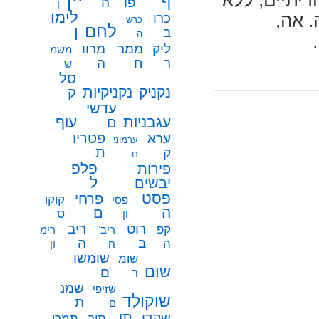
ריתיים, ללא
ף
פו
ה
ן
לימו
כרו
. אה,
כרש
לחם
ן
ב
ה
ממר
ליק
מרוו
משמ
ח
ר
ה
ש
סל
נקניק
נקניקיות
ק
עדשי
עגבניות
עוף
ם
פטריו
ערא
ערמוני
ת
ק
ם
פלפ
פירות
ל
יבשים
פסט
פרחי
קוקו
פסי
ה
ם
ס
ון
רוט
ריב
קפ
ריב"
רימ
ב
ה
ה
ח
ון
שומשו
שומ
שום
ם
ר
שמנ
שזיפי
שוקולד
ת
ם
תו
שקדי
תיר
תמרי