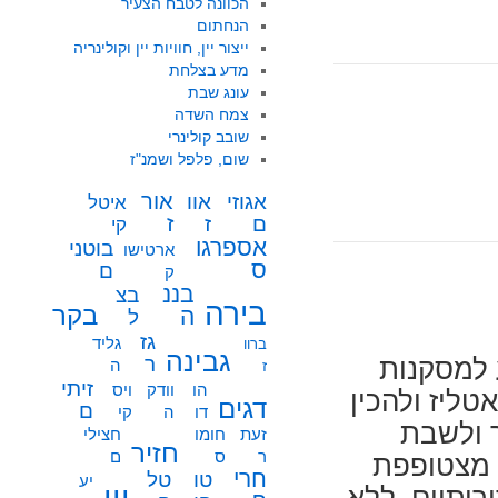
הכוונה לטבח הצעיר
הנחתום
ייצור יין, חוויות יין וקולינריה
מדע בצלחת
עונג שבת
צמח השדה
שובב קולינרי
שום, פלפל ושמנ"ז
אור
אוו
אגוזי
איטל
ז
ז
ם
קי
אספרגו
בוטני
ארטישו
ס
ם
ק
בננ
בצ
בירה
בקר
ה
ל
גז
גליד
ברוו
גבינה
ר
 למסקנות
ה
ז
זיתי
הו
וודק
ויס
טליז ולהכין
דגים
ם
דו
ה
קי
ר ולשבת
זעת
חומו
חצילי
חזיר
ר
ס
ם
י מצטופפת
חרי
טו
טל
יע
יין