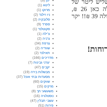
שליש ליטר של
יפן
(5)
ליטא
(1)
גולדסטאר, בירה ישראלית ותיקה ועממית, עולה כאן 26 ₪,
מרוקו
(1)
כלומר, אם חישבתי נכון ערך משולש, חצי ליטר עולה 39 ₪!! יקר
ניו זילנד
(2)
סלובקיה
(2)
ספרד
(9)
סקוטלנד
(1)
צ'ילה
(1)
צ'כיה
(2)
צרפת
(34)
וחות!
שוודיה
(2)
תאילנד
(2)
מדריכים
(166)
יצרני גבינות
(7)
יקבים
(47)
מבשלות בירה
(19)
מסעדות ובתי אוכל
(37)
שווקים
(60)
מרקים
(15)
משעשעי חך
(8)
נוסטלגיה
(16)
עשבי תבלין
(47)
פירות
(51)