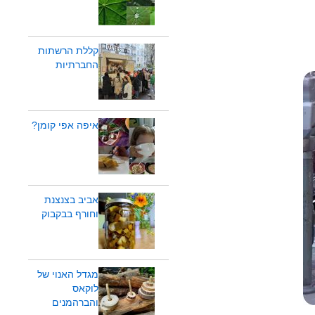
קללת הרשתות
החברתיות
איפה אפי קומן?
אביב בצנצנת
וחורף בבקבוק
מגדל האנוי של
לוקאס
והברהמנים