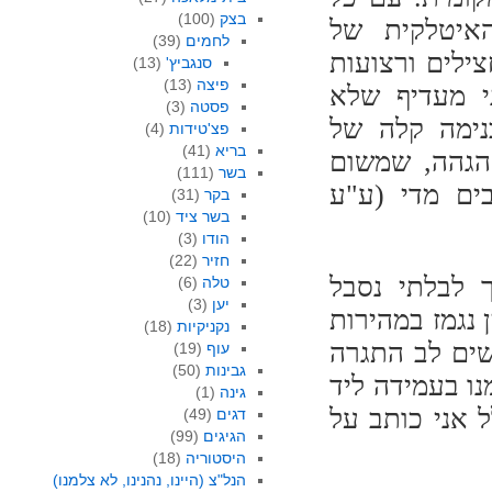
בצק
(100)
האיטלקית של
לחמים
(39)
ד, והחצילים ורצועות
סנגביץ'
(13)
פיצה
(13)
י מעדיף שלא
פסטה
(3)
נימה קלה של
פצ'טידות
(4)
בריא
(41)
ההגהה, שמשום
בשר
(111)
ים מדי (ע"ע
בקר
(31)
בשר ציד
(10)
הודו
(3)
חזיר
(22)
לבלתי נסבל
טלה
(6)
יען
(3)
נגמז במהירות
נקניקיות
(18)
שים לב התגרה
עוף
(19)
גבינות
(50)
נו בעמידה ליד
גינה
(1)
 אני כותב על
דגים
(49)
הגיגים
(99)
היסטוריה
(18)
הנל"צ (היינו, נהנינו, לא צלמנו)