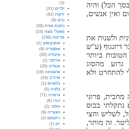
(3)
 שניים פחות (4-8 אנשים בסך הכל) והיה
ילדים
(31)
 ואין אנשים,
ירקות
(82)
כרם
(8)
כתבת אורח
(56)
מאכלי מצור
(33)
ית ולשנות את
מדינות
(236)
אוזבקיסטן
(1)
 דיזנגוף (ע"ש
אוסטריה
(8)
הטובות ביותר
איטליה
(20)
אירלנד
(2)
גרוע מהסוג
אנגליה
(29)
י להתחרט ולא
ארגנטינה
(18)
ארה"ב
(16)
בלארוס
(1)
בלגיה
(6)
מחבית, פּרוני
גרמניה
(71)
הודו
(8)
 נתקלתי בכוס
הולנד
(2)
, לשליש וחצי
הונגריה
(6)
וייטנאם
(2)
יטר. זה מותר,
יוון
(1)