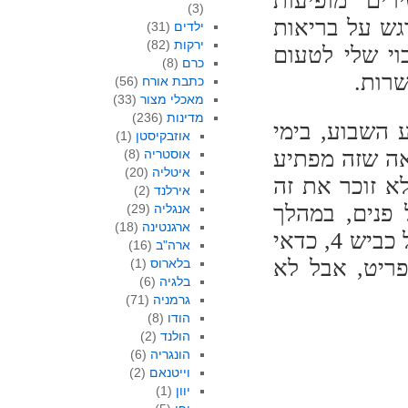
ים מופיעות
(3)
גש על בריאות
ילדים
(31)
ירקות
(82)
וי שלי לטעום
כרם
(8)
שרות.
כתבת אורח
(56)
מאכלי מצור
(33)
מדינות
(236)
השבוע, בימי
אוזבקיסטן
(1)
אה שזה מפתיע
אוסטריה
(8)
איטליה
(20)
א זוכר את זה
אירלנד
(2)
 פנים, במהלך
אנגליה
(29)
ארגנטינה
(18)
השבוע בעוברכם ליד אי שם, בדרככם לאי שם, על כביש 4, כדאי
ארה"ב
(16)
ריט, אבל לא
בלארוס
(1)
בלגיה
(6)
גרמניה
(71)
הודו
(8)
הולנד
(2)
הונגריה
(6)
וייטנאם
(2)
יוון
(1)