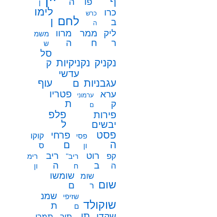
ף
פו
ה
ן
לימו
כרו
כרש
לחם
ן
ב
ה
ממר
ליק
מרוו
משמ
ח
ר
ה
ש
סל
נקניק
נקניקיות
ק
עדשי
עגבניות
עוף
ם
פטריו
ערא
ערמוני
ת
ק
ם
פלפ
פירות
ל
יבשים
פסט
פרחי
קוקו
פסי
ה
ם
ס
ון
רוט
ריב
קפ
ריב"
רימ
ב
ה
ה
ח
ון
שומשו
שומ
שום
ם
ר
שמנ
שזיפי
שוקולד
ת
ם
תו
שקדי
תיר
תמרי