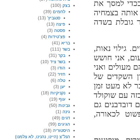
בכדי למסך את
בצק
(100)
 אותה בצמחיה
לחמים
(39)
סנגביץ'
(13)
ר גובלת בשדה
פיצה
(13)
פסטה
(3)
פצ'טידות
(4)
בריא
(41)
. גילוי נאות,
בשר
(111)
בקר
(31)
ום, אני חושש
בשר ציד
(10)
ם מעולים ואני
הודו
(3)
חזיר
(22)
ון השקדים של
טלה
(6)
כבר לא מעט זמן
יען
(3)
נקניקיות
(18)
כזה עם שוקולד
עוף
(19)
ם דובדבנים גם
גבינות
(50)
גינה
(1)
שוט לכאורה,
דגים
(49)
הגיגים
(99)
היסטוריה
(18)
הנל"צ (היינו, נהנינו, לא צלמנו)