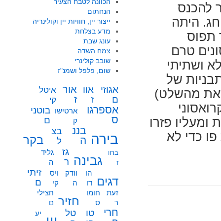
הכוונה לטבח הצעיר
ר להכנס
הנחתום
חג. היתה
ייצור יין, חוויות יין וקולינריה
מדע בצלחת
 תפוס
עונג שבת
ונים טרם
צמח השדה
שובב קולינרי
א ושתיתי
שום, פלפל ושמנ"ז
בניות של
אור
אוו
אגוזי
איטל
זאת מהשלט)
ז
ז
ם
קי
רואסוני
אספרגו
בוטני
ארטישו
ס
ם
ומעליו פזרו
ק
בננ
בצ
פו כדי לא
בירה
בקר
ה
ל
גז
גליד
ברוו
גבינה
ר
ה
ז
זיתי
הו
וודק
ויס
דגים
ם
דו
ה
קי
זעת
חומו
חצילי
חזיר
ר
ס
ם
חרי
טו
טל
יע
יין