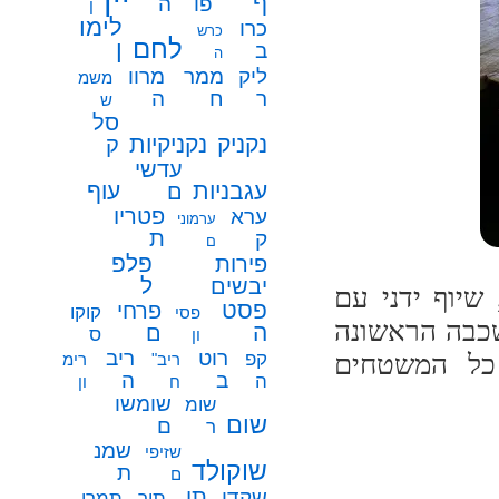
ף
פו
ה
ן
לימו
כרו
כרש
לחם
ן
ב
ה
ממר
ליק
מרוו
משמ
ח
ר
ה
ש
סל
נקניק
נקניקיות
ק
עדשי
עגבניות
עוף
ם
פטריו
ערא
ערמוני
ת
ק
ם
פלפ
פירות
ל
יבשים
משך: ניקוי רציני, צביעה עם sanding sealer, שיוף ידני עם
פסט
פרחי
קוקו
פסי
השכבה הראשונה
ה
ם
ס
ון
רוט
ריב
קפ
כל המשטחים
ריב"
רימ
ב
ה
ה
ח
ון
שומשו
שומ
שום
ם
ר
שמנ
שזיפי
שוקולד
ת
ם
תו
שקדי
תיר
תמרי