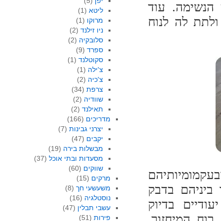
יפן
(5)
 הנשימה. עוד
ליטא
(1)
לתת לה לנוח
מרוקו
(1)
ניו זילנד
(2)
סלובקיה
(2)
ספרד
(9)
סקוטלנד
(1)
צ'ילה
(1)
צ'כיה
(2)
צרפת
(34)
שוודיה
(2)
תאילנד
(2)
מדריכים
(166)
יצרני גבינות
(7)
יקבים
(47)
מבשלות בירה
(19)
מסעדות ובתי אוכל
(37)
שווקים
(60)
עקמומיותיהם
מרקים
(15)
 ביניהם בדבק
משעשעי חך
(8)
נוסטלגיה
(16)
ודיים בדיוק
עשבי תבלין
(47)
וח המיחזור.
פירות
(51)