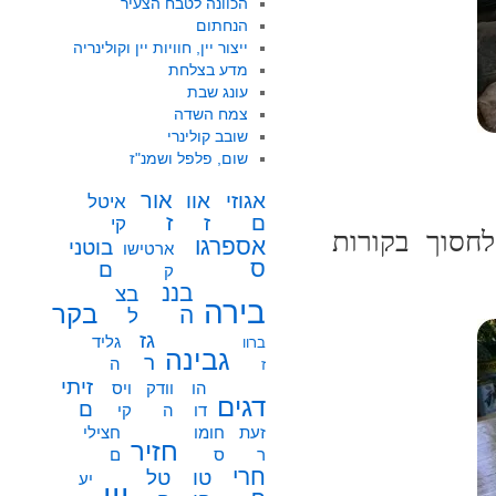
הכוונה לטבח הצעיר
הנחתום
ייצור יין, חוויות יין וקולינריה
מדע בצלחת
עונג שבת
צמח השדה
שובב קולינרי
שום, פלפל ושמנ"ז
אור
אוו
אגוזי
איטל
ז
ז
ם
קי
לחסוך בקורות
אספרגו
בוטני
ארטישו
ס
ם
ק
בננ
בצ
בירה
בקר
ה
ל
גז
גליד
ברוו
גבינה
ר
ה
ז
זיתי
הו
וודק
ויס
דגים
ם
דו
ה
קי
זעת
חומו
חצילי
חזיר
ר
ס
ם
חרי
טו
טל
יע
יין