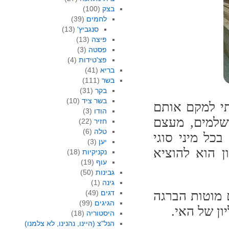
בצק
(100)
לחמים
(39)
סנגביץ'
(13)
פיצה
(13)
פסטה
(3)
פצ'טידות
(4)
בריא
(41)
בשר
(111)
בקר
(31)
בשר ציד
(10)
תי למקם אותם
הודו
(3)
שלמים, מעצם
חזיר
(22)
טלה
(6)
כל מיני סוגי
יען
(3)
ן הוא להוציא
נקניקיות
(18)
עוף
(19)
גבינות
(50)
גינה
(1)
 מוטות הברגה
דגים
(49)
הגיגים
(99)
ן של האי.
היסטוריה
(18)
הנל"צ (היינו, נהנינו, לא צלמנו)