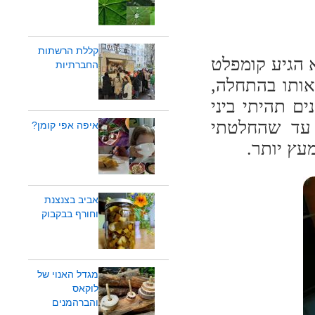
קללת הרשתות
 הגיע קומפלט
החברתיות
אותו בהתחלה,
ם תהיתי ביני
 עד שהחלטתי
איפה אפי קומן?
מעץ יותר.
אביב בצנצנת
וחורף בבקבוק
מגדל האנוי של
לוקאס
והברהמנים